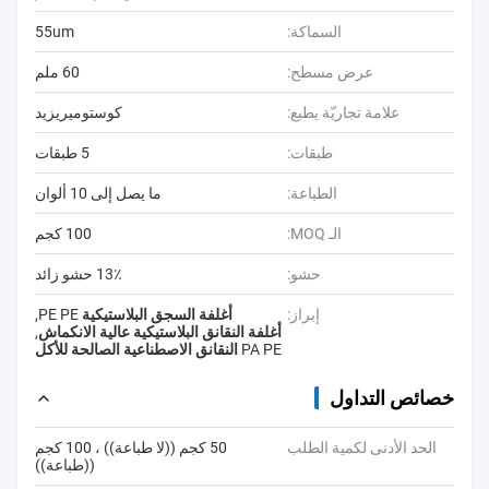
السماكة:
55um
عرض مسطح:
60 ملم
علامة تجاريّة يطبع:
كوستوميريزيد
طبقات:
5 طبقات
الطباعة:
ما يصل إلى 10 ألوان
الـ MOQ:
100 كجم
حشو:
13٪ حشو زائد
إبراز:
أغلفة السجق البلاستيكية PE PE
,
أغلفة النقانق البلاستيكية عالية الانكماش
,
PA PE النقانق الاصطناعية الصالحة للأكل
خصائص التداول
الحد الأدنى لكمية الطلب
50 كجم ((لا طباعة)) ، 100 كجم
((طباعة))