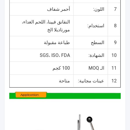
7
اللون:
أحمر شفاف
النقانق فيينا، اللحم الغداء،
8
استخدام:
مورتاديلا الخ
9
السطح
طباعة مقبولة
10
الشهادة:
SGS، ISO، FDA
11
الـ MOQ
100 كجم
12
عينات مجانية:
متاحة