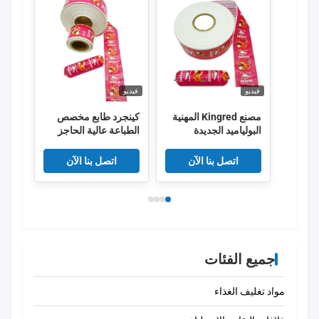
فيديو
فيديو
فيديو
مصنع Kingred المهنية
كينجرد طابع مخصص
كينغر
البولياميد الجديدة
الطباعة عالية الحاجز
شعا
النقانق غلاف البلاستيك
PVDC البلاستيكية
الصف الغذائي OEM
النقانق غلاف فيلم
طبقا
اتصل بنا الآن
اتصل بنا الآن
الصين
جميع الفئات
مواد تغليف الغذاء