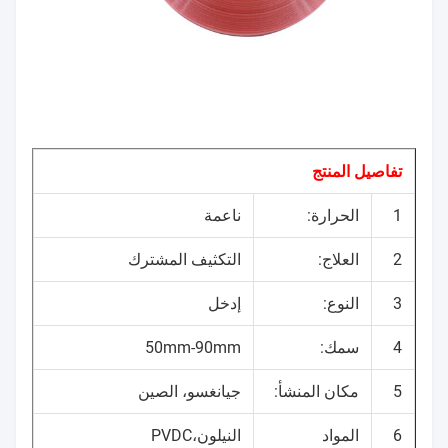
تفاصيل المنتج
1
الحرارة:
ناعمة
2
العلاج:
التكثيف المشترك
3
النوع:
إدخل
4
سمك:
50mm-90mm
5
مكان المنشأ:
جيانغسو، الصين
6
المواد
النيلون،PVDC