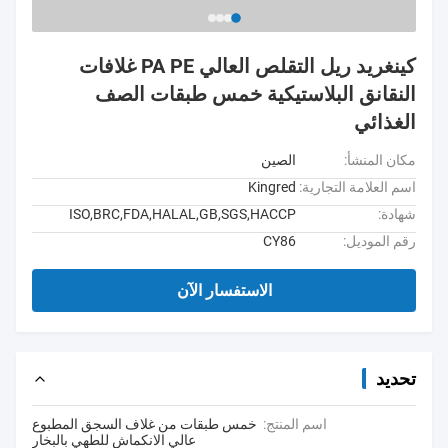
كينغريد ريل التقلص العالي PA PE غلافات
النقانق البلاستيكية خمس طبقات الصف
الغذائي
مكان المنشأ:
الصين
اسم العلامة التجارية:
Kingred
شهادة:
ISO,BRC,FDA,HALAL,GB,SGS,HACCP
رقم الموديل:
CY86
الاستفسار الآن
تحديد
اسم المنتج:
خمس طبقات من غلاف السجق المطبوع
عالي الانكماش للطهي بالبخار