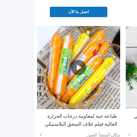
اتصل بنا الآن
ي
طباعة حية لمقاومة درجات الحرارة
العالية فيلم غلاف السجق البلاستيكي
PVDC للنقانق
مكان المنشأ: الصين