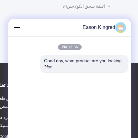
أغلفة سجق الكولاجين
34
أغلفة النقانق الطبيعية
5
Eason Kingred
فيلم تغليف المواد الغذائية
39
12:36 PM
Good day, what product are you looking 
for?
حول
مواد تغل
معلومات عنا
كيس طعام
جولة في المعمل
المحمص
مراقبة الجودة
كينجرد طب
اتصل بنا
البلاستيك
أخبار