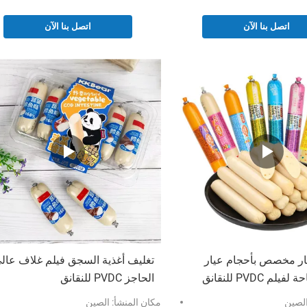
اتصل بنا الآن
اتصل بنا الآن
ر مخصص بأحجام عيار
تغليف أغذية السجق فيلم غلاف عال
لم PVDC للنقانق
الحاجز PVDC للنقانق
الصين
مكان المنشأ: الصين