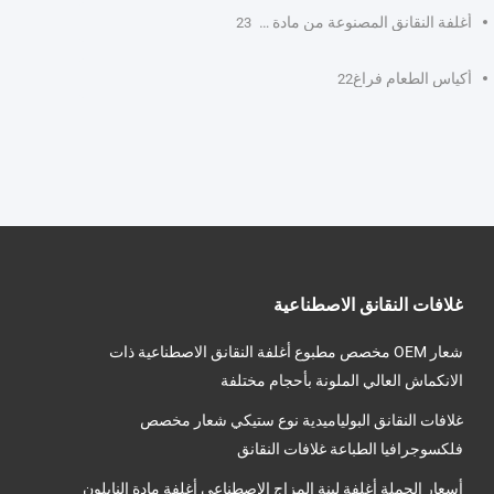
أغلفة النقانق المصنوعة من مادة PVDC
23
أكياس الطعام فراغ
22
غلافات النقانق الاصطناعية
شعار OEM مخصص مطبوع أغلفة النقانق الاصطناعية ذات
الانكماش العالي الملونة بأحجام مختلفة
غلافات النقانق البولياميدية نوع ستيكي شعار مخصص
فلكسوجرافيا الطباعة غلافات النقانق
أسعار الجملة أغلفة لينة المزاج الاصطناعي أغلفة مادة النايلون