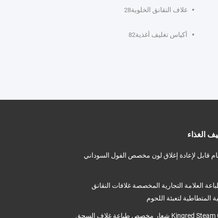
غلاف النقانق الخلوية
28
أكياس تغليف أغذية
82
يف الغذاء
 قابل لإعادة إغلاق لون مخصص الفول السوداني
اعة العلامة التجارية المخصصة غلافات النقانق
ية المتطاطية لتعبئة اللحوم
Kingred Steam Cooking شعار مخصص طباعة غلاف السجق