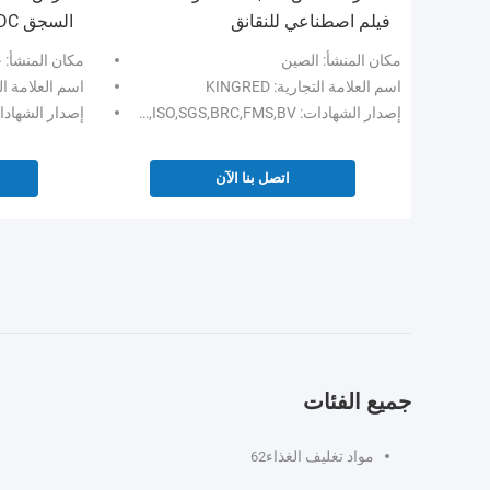
فيلم اصطناعي للنقانق
السجق PVDC المقاومة للماء للنقانق
مكان المنشأ: الصين
مكان المنشأ: 
اسم العلامة التجارية: KINGRED
اسم العلامة التجاري
إصدار الشهادات: FDA,ISO,SGS,BRC,FMS,BV
إصدار الشهادات: SO,HACCP
اتصل بنا الآن
جميع الفئات
مواد تغليف الغذاء
62