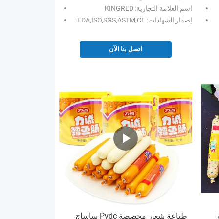
اسم العلامة التجارية: KINGRED
إصدار الشهادات: FDA,ISO,SGS,ASTM,CE
اتصل بنا الآن
طباعة شعار مخصصة Pvdc ساساج