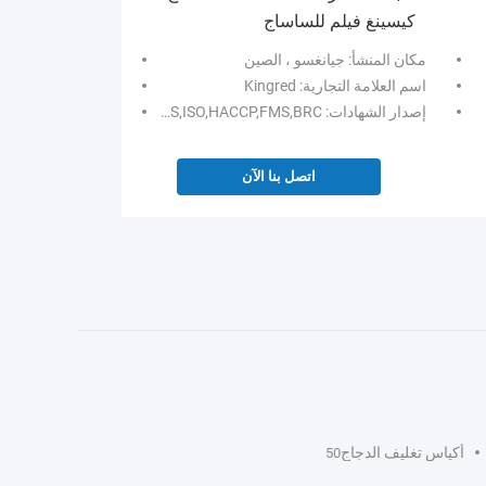
كيسينغ فيلم للساساج
مكان المنشأ: جيانغسو ، الصين
اسم العلامة التجارية: Kingred
إصدار الشهادات: SGS,ISO,HACCP,FMS,BRC
اتصل بنا الآن
أكياس تغليف الدجاج
50