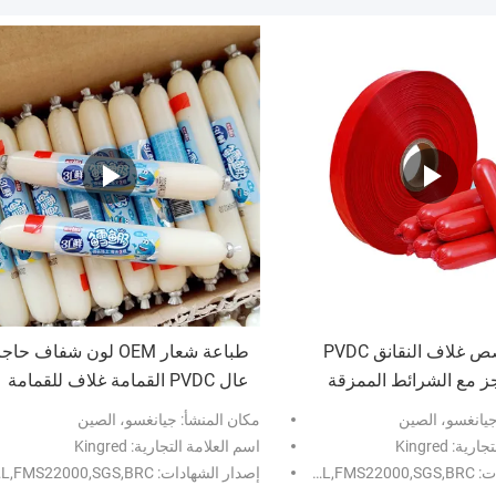
شعار مخصص غلاف النقانق PVDC
طباعة شعار OEM لون شفاف حاج
جز مع الشرائط الممزقة
عال PVDC القمامة غلاف للقمامة
الأسماك
جيانغسو، الصين
مكان المنشأ: جيانغسو، الصين
ة: Kingred
اسم العلامة التجارية: Kingred
ISO,HALA
إصدار الشهادات: ISO,HALAL,FMS22000,SGS,BRC