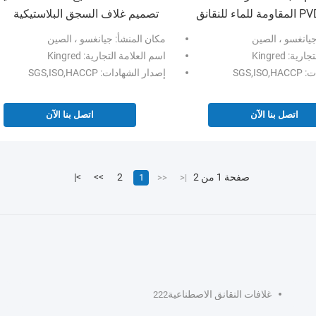
تصميم غلاف السجق البلاستيكية
للنقانق
جيانغسو ، الصين
مكان المنشأ: جيانغسو ، الصين
ة: Kingred
اسم العلامة التجارية: Kingred
SGS,I
إصدار الشهادات: SGS,ISO,HACCP
اتصل بنا الآن
اتصل بنا الآن
صفحة 1 من 2
2
>>
>|
1
<<
|<
غلافات النقانق الاصطناعية
222