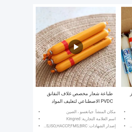
ز
طباعة شعار مخصص غلاف النقانق
PVDC الاصطناعي لتغليف المواد
الغذائية
مكان المنشأ: جيانغسو ، الصين
اسم العلامة التجارية: Kingred
إصدار الشهادات: SGS,ISO,HACCP,FMS,BRC