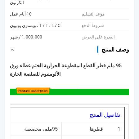
الكرتون
موعد التسليم
10 أيام عمل
شروط الدفع
T / T ، L / C ، ويسترن يونيون
القدرة على العرض
1،000،000 / شهر
وصف المنتج
95 ملم قطر القطع المقطوعة الحرارية الختم غطاء ورق
الألومنيوم للصلصة الحارة
تفاصيل المنتج
1
قطرها
95ملم، مخصصة