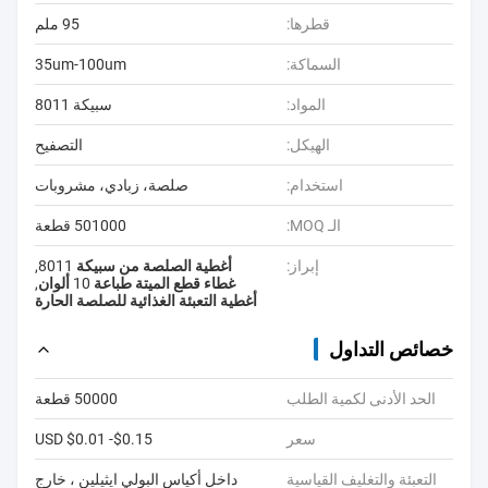
قطرها:
95 ملم
السماكة:
35um-100um
المواد:
سبيكة 8011
الهيكل:
التصفيح
استخدام:
صلصة، زبادي، مشروبات
الـ MOQ:
501000 قطعة
إبراز:
أغطية الصلصة من سبيكة 8011
,
غطاء قطع الميتة طباعة 10 ألوان
,
أغطية التعبئة الغذائية للصلصة الحارة
خصائص التداول
الحد الأدنى لكمية الطلب
50000 قطعة
سعر
USD $0.01 -$0.15
التعبئة والتغليف القياسية
داخل أكياس البولي ايثيلين ، خارج