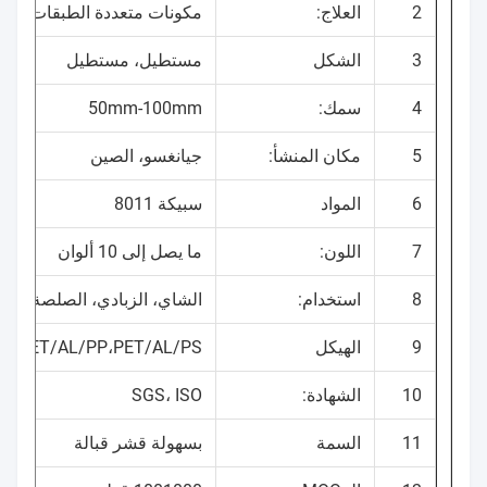
2
العلاج:
مكونات متعددة الطبقات
3
الشكل
مستطيل، مستطيل
4
سمك:
50mm-100mm
5
مكان المنشأ:
جيانغسو، الصين
6
المواد
سبيكة 8011
7
اللون:
ما يصل إلى 10 ألوان
8
استخدام:
الشاي، الزبادي، الصلصة، الع
9
الهيكل
PE،PET/AL/PP،PET/AL/PS
10
الشهادة:
SGS، ISO
11
السمة
بسهولة قشر قبالة