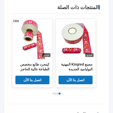
المنتجات ذات الصلة
فيديو
فيديو
فيديو
مصنع Kingred المهنية
كينجرد طابع مخصص
كينغر
البولياميد الجديدة
الطباعة عالية الحاجز
شعا
النقانق غلاف البلاستيك
PVDC البلاستيكية
الصف الغذائي OEM
النقانق غلاف فيلم
طبقا
اتصل بنا الآن
اتصل بنا الآن
الصين