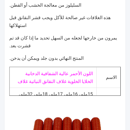
السليلوز من معالجة الخشب أو القطن.
هذه الغلافات غير صالحة للأكل ويجب قشر النقانق قبل
استهلاكها
يمرون من خارجها لجعله من السهل تحديد ما إذا كان قد تم
قشرت بعد.
المنتج النهائي بدون جلد ويمكن أن يدخن.
اللون الأحمر عالية الشفافية الدخانية
الاسم
الخلايا الخلوية غلاف النقانق النباتية غلاف
15ملم، 16ملم، 17ملم، 18ملم، 32ملم،
عيار
34ملم
اللون
أحمر، أزرق، شفاف
السمة
غلافات النقانق المدخنة