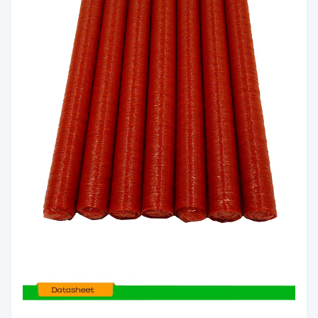
الـ MOQ
1 علبة
وقت
5 أيام عمل
التسليم