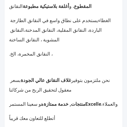
المقطوع
أغلفة بلاستيكية مطبوعة
، و
النقانق
الغطاء
يستخدم على نطاق واسع في النقانق الطازجة 
الباردة، النقانق المقلية، النقانق المدخنة،
النقانق 
المشوية ، النقانق الساخنة
، النقانق المخمرة، الخ.
غلاف النقانق عالي الجودة
نحن ملتزمون بتوفير
بسعر 
معقول لتحقيق الربح من شركائنا
‬Excelle
منتجات, خدمة ممتازة
والعملاء.
هو سعينا المستمر
أتطلع للتعاون معك قريباً