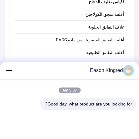
أكياس تغليف الدجاج
أغلفة سجق الكولاجين
غلاف النقانق الخلوية
أغلفة النقانق المصنوعة من مادة PVDC
أغلفة النقانق الطبيعية
أكياس تغليف أغذية
Eason Kingred
أكياس الطعام فراغ
فيلم تغليف المواد الغذائية
5:37 AM
Good day, what product are you looking for?
رقم 566 طريق تشانغجيانغ ، سوتشو ، الصين
هاتف:
00-86-13952400342