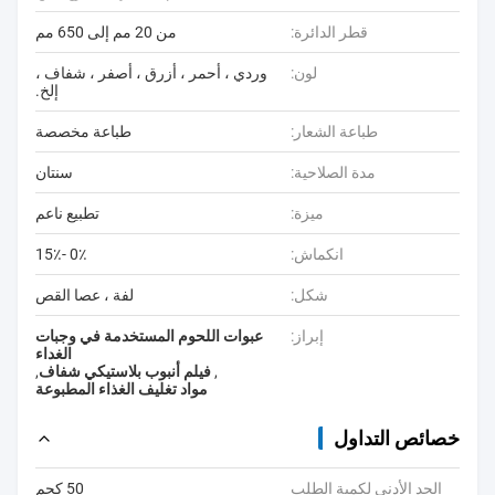
قطر الدائرة:
من 20 مم إلى 650 مم
لون:
وردي ، أحمر ، أزرق ، أصفر ، شفاف ،
إلخ.
طباعة الشعار:
طباعة مخصصة
مدة الصلاحية:
سنتان
ميزة:
تطبيع ناعم
انكماش:
0٪ -15٪
شكل:
لفة ، عصا القص
إبراز:
عبوات اللحوم المستخدمة في وجبات
الغداء
,
فيلم أنبوب بلاستيكي شفاف
,
مواد تغليف الغذاء المطبوعة
خصائص التداول
الحد الأدنى لكمية الطلب
50 كجم