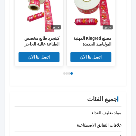
فيديو
فيديو
فيديو
مصنع Kingred المهنية
كينجرد طابع مخصص
كينغر
البولياميد الجديدة
الطباعة عالية الحاجز
شعا
النقانق غلاف البلاستيك
PVDC البلاستيكية
الصف الغذائي OEM
النقانق غلاف فيلم
طبقا
اتصل بنا الآن
اتصل بنا الآن
الصين
جميع الفئات
مواد تغليف الغذاء
غلافات النقانق الاصطناعية