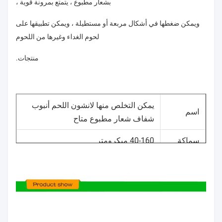
بشعار مطبوع ، يتمتع بمرونة قوية ،
ويمكن ضغطها في أشكال مربعة أو مستطيلة ، ويمكن تطبيقها على
لحوم الغداء وغيرها من اللحوم
منتجات.
يمكن التخلص منها لانشون اللحم أنبوب
اسم
شفاف شعار مطبوع متاح
سماكة
40-160 ميكرومتر
أزرق ، أحمر ، أصفر ، شفاف ، أو حسب
لون
طلب العملاء
صورة
يحتاج العميل إلى توفير ملفات desgin ،
مطبوعة