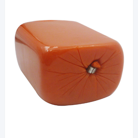
موك
50 كجم أو 10000 متر.
موعد
10 أيام عمل
التسليم