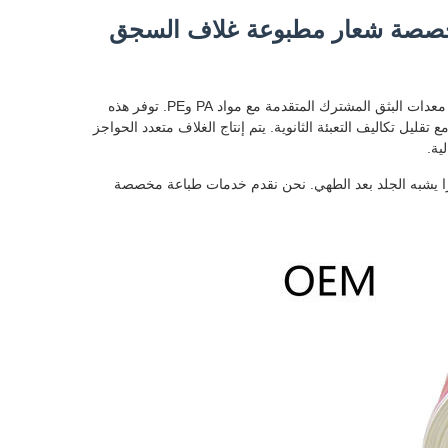
 مخصصة شعار مطبوعة غلاف السجق
يتم تصنيع أغلفة النقانق المصنوعة من مادة البولي أميد ذات الحاجز العالي باستخدام معدات البثق المشترك المتقدمة مع مواد PA وPE. توفر هذه
قليل تكاليف التعبئة الثانوية. يتم إنتاج الغلاف متعدد الحواجز
ية.
رًا يشبه الجلد بعد الطهي. نحن نقدم خدمات طباعة مخصصة