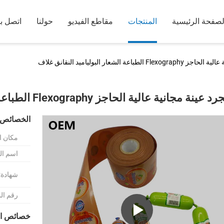
لصفحة الرئيسية
المنتجات
مقاطع الفيديو
حولنا
اتصل بن
طباعة الشعار البولياميد النقانق غلاف
ينة مجانية عالية الحاجز Flexography الطباعة الشعار البولياميد النقانق غلاف
الخصائص 
مكان ا
اسم الع
شهادة:
رقم ال
خصائص ال