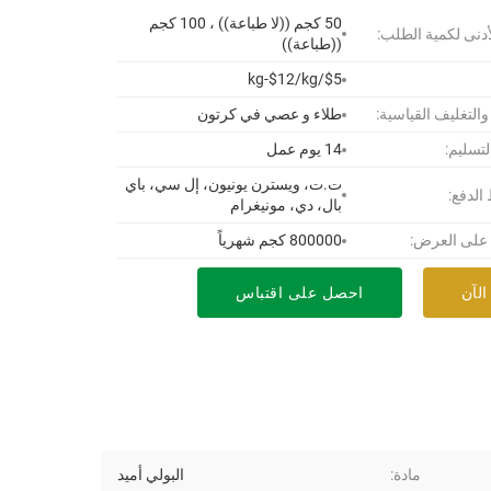
50 كجم ((لا طباعة)) ، 100 كجم
أدنى لكمية الطلب:
((طباعة))
$5/kg-$12/kg
 والتغليف القياسية:
طلاء و عصي في كرتون
لتسليم:
14 يوم عمل
ت.ت، ويسترن يونيون، إل سي، باي
لدفع:
بال، دي، مونيغرام
 على العرض:
800000 كجم شهرياً
الآن
احصل على اقتباس
مادة:
البولي أميد