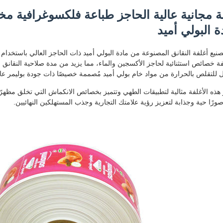
ة مجانية عالية الحاجز طباعة فلكسوغرافية
ة البولي أميد
فة خصائص استثنائية لحاجز الأكسجين والماء، مما يزيد من مدة صلاحية النقانق مع ت
ل للتقلص بالحرارة من مواد خام بولي أميد مُصممة خصيصًا ذات جودة بوليمر عال
 هذه الأغلفة مثالية لتطبيقات الطهي وتتميز بخصائص الانكماش التي تخلق مظه
صورًا حية وجذابة لتعزيز رؤية علامتك التجارية وجذب المستهلكين النهائيين.