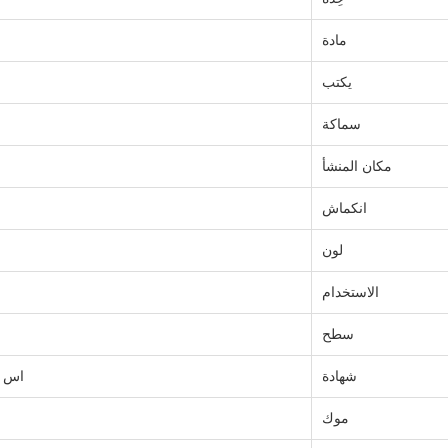
مادة
يكتب
سماكة
مكان المنشأ
انكماش
لون
الاستخدام
سطح
شهادة
اس جي اس، ISO، ادا
موك