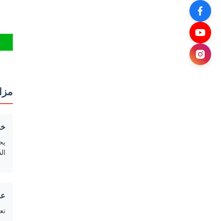
مزاي
خص
يح
ال
عر
تع