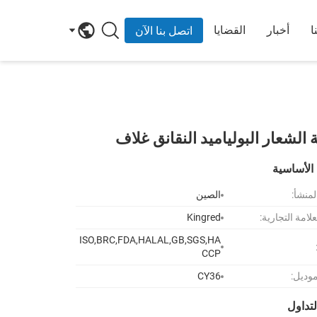
ا
أخبار
القضايا
اتصل بنا الآن
الأساسية
لمنشأ:
الصين
لامة التجارية:
Kingred
ISO,BRC,FDA,HALAL,GB,SGS,HA
CCP
موديل:
CY36
تداول