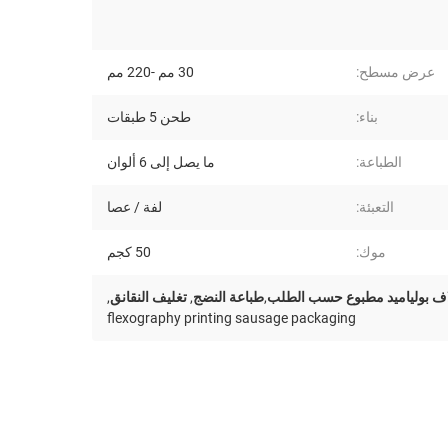
عرض مسطح:
30 مم -220 مم
بناء:
طحن 5 طبقات
الطباعة:
ما يصل إلى 6 ألوان
التعبئة:
لفة / عصا
موك:
50 كجم
غلاف بولياميد مطبوع حسب الطلب,طباعة النضج
,
تغليف النقانق
,
flexography printing sausage packaging