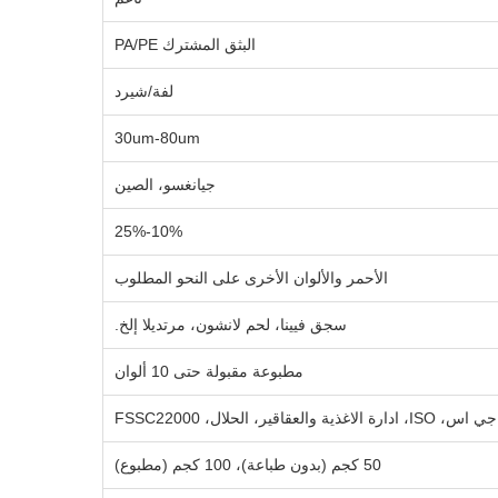
البثق المشترك PA/PE
لفة/شيرد
30um-80um
جيانغسو، الصين
10%-25%
الأحمر والألوان الأخرى على النحو المطلوب
سجق فيينا، لحم لانشون، مرتديلا إلخ.
مطبوعة مقبولة حتى 10 ألوان
رة الاغذية والعقاقير، الحلال، FSSC22000
50 كجم (بدون طباعة)، 100 كجم (مطبوع)