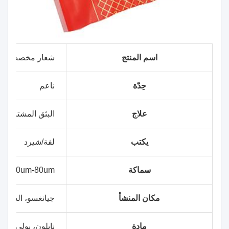
اسم المنتج
شعار مخصص طباعة
حِدّة
ناعم
علاج
البثق المشترك
يكتب
لفة/شيرد
سماكة
40um-80um
مكان المنشأ
جيانغسو، الصين
مادة
نايلون، بولي كلور