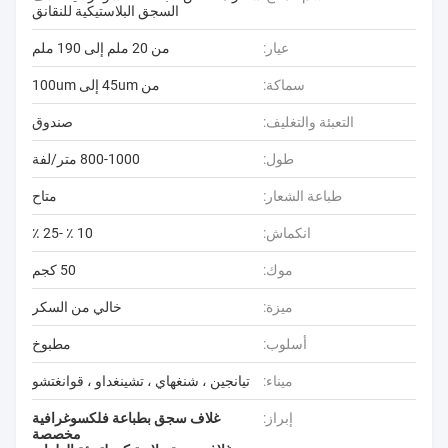
السجق البلاستيكية للنقانق
عيار:
من 20 ملم إلى 190 ملم
سماكة:
من 45um إلى 100um
التعبئة والتغليف:
صندوق
طول:
800-1000 متر/لفة
طباعة الشعار:
متاح
انكماش:
10 ٪ -25 ٪
موك:
50 كجم
ميزة:
خالي من السكر
أسلوب:
مطبوخ
ميناء:
تيانجين ، شنغهاي ، تشينغداو ، قوانغتشو
إبراز:
غلاف سجق بطباعة فلكسوغرافية
مخصصة