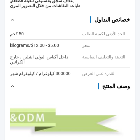
,
غلاف سجق بلاستيكي لتعبئة الطعام
,
طباعة النقاشات من خلال التصوير المرن
خصائص التداول
الحد الأدنى لكمية الطلب
50 كجم
سعر
$5.00 - $12.00/kilograms
التعبئة والتغليف القياسية
داخل أكياس البولي ايثيلين ، خارج
الكراتين
القدرة على العرض
300000 كيلوغرام / كيلوغرام شهر
وصف المنتج