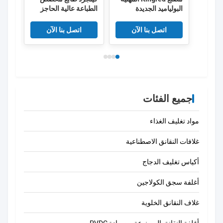
البولياميد الجديدة
الطباعة عالية الحاجز
شعا
النقانق غلاف البلاستيك
PVDC البلاستيكية
الصف الغذائي OEM
النقانق غلاف فيلم
طبقا
اتصل بنا الآن
اتصل بنا الآن
الصين
جميع الفئات
مواد تغليف الغذاء
غلافات النقانق الاصطناعية
أكياس تغليف الدجاج
أغلفة سجق الكولاجين
غلاف النقانق الخلوية