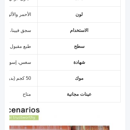
لون
الأحمر والألوان
الاستخدام
سجق فيينا، لحم لا
سطح
طبع مقبول
شهادة
سغس، إسو، ادارة الاغ
موك
50 كجم (بدون طباعة)
عينات مجانية
متاح