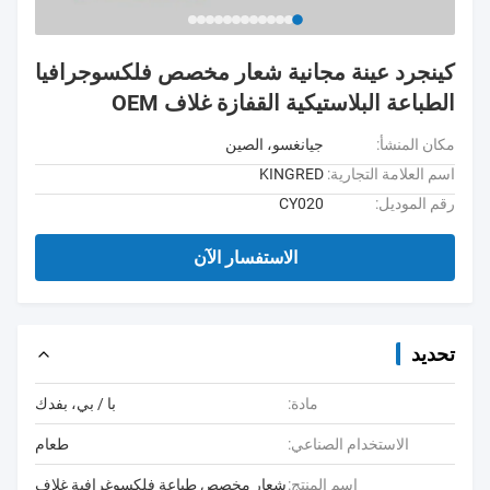
كينجرد عينة مجانية شعار مخصص فلكسوجرافيا
الطباعة البلاستيكية القفازة غلاف OEM
مكان المنشأ:
جيانغسو، الصين
اسم العلامة التجارية:
KINGRED
رقم الموديل:
CY020
الاستفسار الآن
تحديد
مادة:
با / بي، بفدك
الاستخدام الصناعي:
طعام
اسم المنتج:
شعار مخصص طباعة فلكسوغرافية غلاف