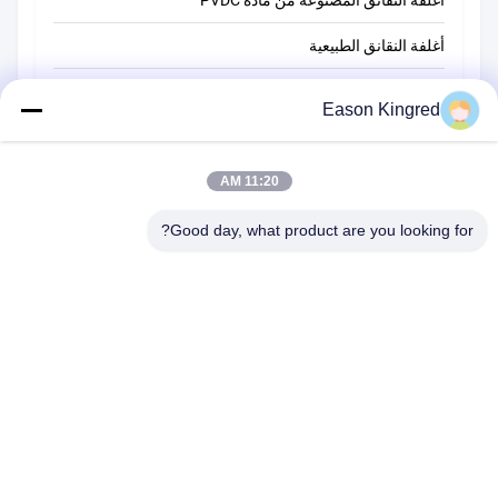
أغلفة النقانق المصنوعة من مادة PVDC
أغلفة النقانق الطبيعية
أكياس تغليف أغذية
Eason Kingred
أكياس الطعام فراغ
11:20 AM
فيلم تغليف المواد الغذائية
Good day, what product are you looking for?
رقم 566 طريق تشانغجيانغ ، سوتشو ، الصين
هاتف:
00-86-13952400342
البريد الإلكتروني:
sales@foodpackingmaterials.com