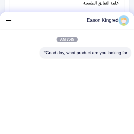
أغلفة النقانق الطبيعية
أكياس تغليف أغذية
Eason Kingred
أكياس الطعام فراغ
7:45 AM
فيلم تغليف المواد الغذائية
Good day, what product are you looking for?
رقم 566 طريق تشانغجيانغ ، سوتشو ، الصين
هاتف:
00-86-13952400342
البريد الإلكتروني:
sales@foodpackingmaterials.com
الصفحة الرئيسية
المنتجات
مقاطع الفيديو
حولنا
جولة في المصنع
مراقبة الجودة
اتصل بنا
أخبار
القضايا