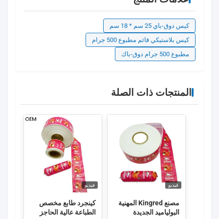
كيس دوق-باي 25 سم * 18 سم
كيس بلاستيكي قائم مطبوع 500 جرام
مطبوع 500 جرام دوق-باك
المنتجات ذات الصلة
فيديو
فيديو
فيديو
مصنع Kingred المهنية
كينجرد طابع مخصص
كينغر
البولياميد الجديدة
الطباعة عالية الحاجز
شعا