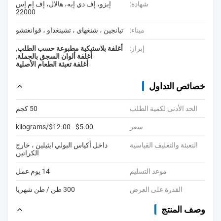
شهادة:
إيزو، إف دي إيه، هالال، إف إم إس
22000
ميناء:
تيانجين ، شنغهاي ، تشينغداو ، قوانغتشو
إبراز:
أغلفة بلاستيكية مطبوعة حسب الطلب
,
أغلفة ألوان السجق بالجملة
,
أغلفة تعبئة الطعام الأصلية
خصائص التداول
الحد الأدنى لكمية الطلب
50 كجم
سعر
$5.00 - $12.00/kilograms
التعبئة والتغليف القياسية
داخل أكياس البولي ايثيلين ، خارج
الكراتين
موعد التسليم
14 يوم عمل
القدرة على العرض
300 طن / طن شهريا
وصف المنتج