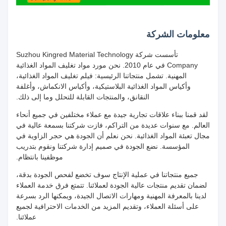
معلومات الشركة
تأسست شركة Suzhou Kingred Material Technology
Company في عام 2010. نحن مورد مواد تغليف المواد الغذائية
المهنية. تشمل منتجاتنا الرئيسية: فيلم تغليف المواد الغذائية،
وأكياس المواد الغذائية البلاستيكية، وأكياس الانكماش، وأغلفة
النقانق، والمنتجات القابلة للتحلل وما إلى ذلك.
لقد قمنا ببناء علاقات تجارية جيدة مع عملاء مختلفين في جميع أنحاء
العالم. مع سنوات عديدة من التراكم، فازت شركتنا بسمعة عالية في
مجال تعبئة المواد الغذائية. نحن نعلم أن الجودة هي حجر الزاوية في
المؤسسة. نضع الجودة في صميم إدارة شركتنا ونقوم بتدريب
موظفينا بانتظام.
جميع منتجاتنا في عملية الإنتاج سوف تخضع لفحص الجودة بدقة،
لضمان تقديم منتجات عالية الجودة لعملائنا. تتمتع فرق خدمة العملاء
لدينا بالمعرفة المهنية ومهارات الاتصال الجيدة، ويمكنها الرد بسرعة
على أسئلة العملاء، وتقديم المزيد من الخدمات الاحترافية لجميع
عملائنا.