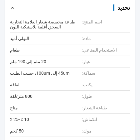
تحديد
اسم المنتج:
طباعة مخصصة شعار العلامة التجارية
السجق أغلفة بلاستيكية اللون
مادة:
البولي أميد
الاستخدام الصناعي:
طعام
عيار:
20 ملم إلى 190 ملم
سماكة:
45um إلى 100um، حسب الطلب
يكتب:
لفافة
طول:
800 متر/لفة
طباعة الشعار:
متاح
انكماش:
10 ٪ -25 ٪
موك:
50 كجم