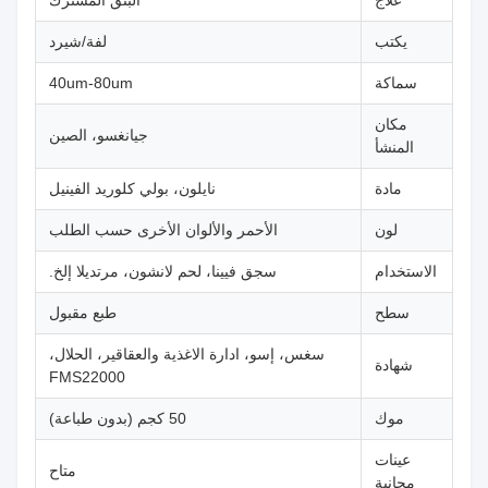
يكتب
لفة/شيرد
سماكة
40um-80um
مكان
جيانغسو، الصين
المنشأ
مادة
نايلون، بولي كلوريد الفينيل
لون
الأحمر والألوان الأخرى حسب الطلب
الاستخدام
سجق فيينا، لحم لانشون، مرتديلا إلخ.
سطح
طبع مقبول
سغس، إسو، ادارة الاغذية والعقاقير، الحلال،
شهادة
FMS22000
موك
50 كجم (بدون طباعة)
عينات
متاح
مجانية