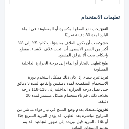
تعليمات الاستخدام
النقع:
يجب نقع القطع المكسوة أو المقطوعة في الماء
البارد لمدة 30 دقيقة تقريبًا.
حشو:
يجب أن يكون الغلاف محشوًا بإحكام؛ 5% إلى 8%
أكبر من القطر الاسمي. أبدا تحت غلاف الاشياء. مقطع
بإحكام. يجب ألا ينزلق المقطع.
طبخ:
يُطهى بالبخار أو الماء إلى درجة الحرارة الداخلية
المطلوبة.
تبريد:
تبرد ببطء. إذا كان ذلك ممكنًا، استخدم دورة
الاستحمام المتقطعة لمدة دقيقتين وإيقافها لمدة 3 دقائق
حتى تصل درجة الحرارة الداخلية إلى 115-118 درجة.
بخلاف ذلك، قم بالاستحمام بشكل مستمر لمدة 20
دقيقة.
تخزين:
ننصحك بعدم وضع المنتج في تيار هواء مباشر من
المراوح مباشرة بعد الطهي. قد يؤدي التبريد السريع جدًا
أو غلاف التبريد قبل تبريده إلى ظهور التجاعيد. قد يتم
تجميد المنتجات النهائية.