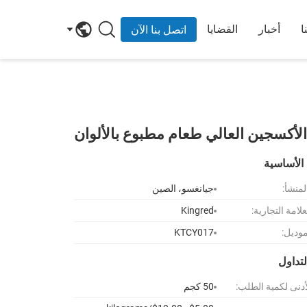
ا
أخبار
القضايا
اتصل بنا الآن
الأكسجين العالي طعام مطبوع بالألوان
الأساسية
لمنشأ:
جيانغسو، الصين
لامة التجارية:
Kingred
موديل:
KTCY017
تداول
أدنى لكمية الطلب:
50 كجم