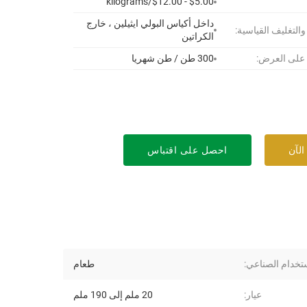
$5.00 - $12.00/kilograms
داخل أكياس البولي ايثيلين ، خارج
 والتغليف القياسية:
الكراتين
 على العرض:
300 طن / طن شهريا
الآن
احصل على اقتباس
تخدام الصناعي:
طعام
عيار:
20 ملم إلى 190 ملم