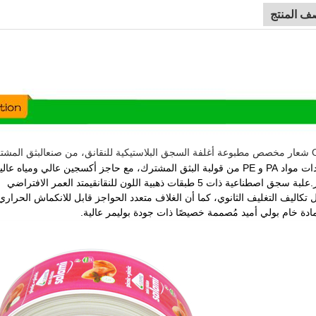
ف المنتج
ة للنقانق
، من صنع
البثق المشت
ولبة البثق المشترك، مع حاجز أكسجين عالي ومياه عالية
.
علبة سجق اصطناعية ذات 5 طبقات ذهبية اللون للنقانق
يمتد العمر الافتراضي
 تكاليف التغليف الثانوي، كما أن الغلاف متعدد الحواجز قابل للانكماش الحراري 
دة خام بولي أميد مُصممة خصيصًا ذات جودة بوليمر عالية.