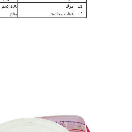
11
موك
100 كجم
12
عينات مجانية:
متاح