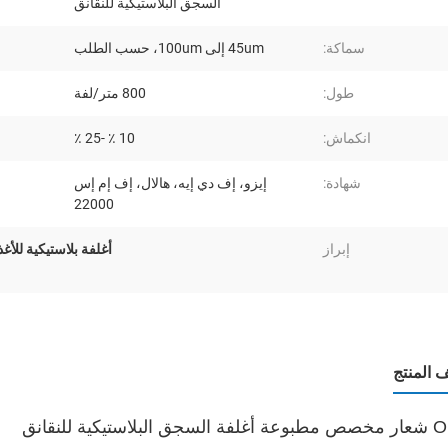
السجق البلاستيكية للنقانق
سماكة:
45um إلى 100um، حسب الطلب
طول:
800 متر/لفة
انكماش:
10 ٪ -25 ٪
شهادة:
إيزو، إف دي إيه، هالال، إف إم إس
22000
إبراز
أغلفة بلاستيكية للأغذ
المنتج
البلاستيكية للنقانق