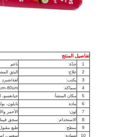
تفاصيل المنتج
1
حِدّة:
ناعم
2
علاج:
البثق المش
3
يكتب:
لفة/شيرد
4
سماكة:
um-80um
5
مكان المنشأ:
جيانغسو، ا
6
مادة
نايلون، بول
7
لون:
الأحمر وا
8
الاستخدام:
سجق فيينا،
9
سطح:
طبع مقبول
10
شهادة:
سغس، إسو، اد