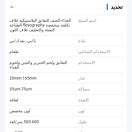
تحديد
اسم المنتج:
الغذاء الصف النقانق البلاستيكية غلاف
تكلفة منخفضة flexography الطباعة
التعبئة والتغليف غلاف اللون
مادة:
با/بي، بفدك/بي
الاستخدام الصناعي:
طعام
الاستخدام:
النقانق ولحم الخنزير والجبن ولحوم
الغداء
عيار:
20mm-165mm
سماكة:
35um-75um
التعبئة:
لفافة
لون:
لون مخصص
طول:
500-600 متر/لفة