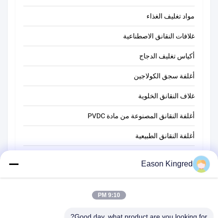
مواد تغليف الغذاء
غلافات النقانق الاصطناعية
أكياس تغليف الدجاج
أغلفة سجق الكولاجين
غلاف النقانق الخلوية
أغلفة النقانق المصنوعة من مادة PVDC
أغلفة النقانق الطبيعية
أكياس تغليف أغذية
Eason Kingred
أكياس الطعام فراغ
9:10 PM
فيلم تغليف المواد الغذائية
Good day, what product are you looking for?