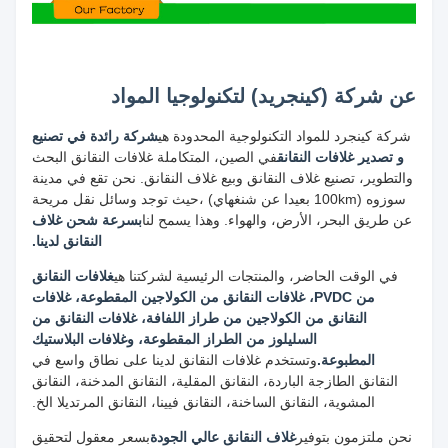
عن شركة (كينجريد) لتكنولوجيا المواد
شركة كينجرد للمواد التكنولوجية المحدودة هي
شركة رائدة في تصنيع
و تصدير غلافات النقانق
في الصين، المتكاملة غلافات النقانق البحث
والتطوير، تصنيع غلاف النقانق وبيع غلاف النقانق. نحن تقع في مدينة
سوزوه (100km بعيدا عن شنغهاي) ،حيث توجد وسائل نقل مريحة
عن طريق البحر، الأرض، والهواء. وهذا يسمح لنا
بسرعة شحن غلاف
النقانق لدينا.
في الوقت الحاضر، والمنتجات الرئيسية لشركتنا هي
غلافات النقانق
من PVDC، غلافات النقانق من الكولاجين المقطوعة، غلافات
النقانق من الكولاجين من طراز اللفافة، غلافات النقانق من
السليلوز من الطراز المقطوعة، وغلافات البلاستيك
المطبوعة.
وتستخدم غلافات النقانق لدينا على نطاق واسع في
النقانق الطازجة الباردة، النقانق المقلية، النقانق المدخنة، النقانق
المشوية، النقانق الساخنة، النقانق فيينا، النقانق المرتديلا الخ.
نحن ملتزمون بتوفير
غلاف النقانق عالي الجودة
بسعر معقول لتحقيق