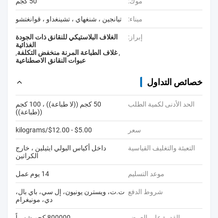
موك:
50 كجم
ميناء:
تيانجين ، شنغهاي ، تشينغداو ، قوانغتشو
إبراز:
الغلاف البلاستيكي للنقانق ذات الجودة
الغذائية
,
غلاف الطباعة المرنة منخفض التكلفة
,
عبوات النقانق الاصطناعية
خصائص التداول
الحد الأدنى لكمية الطلب
50 كجم ((لا طباعة)) ، 100 كجم
((طباعة))
سعر
$5.00 - $12.00/kilograms
التعبئة والتغليف القياسية
داخل أكياس البولي ايثيلين ، خارج
الكراتين
موعد التسليم
14 يوم عمل
شروط الدفع
ت.ت، ويسترن يونيون، إل سي، باي بال،
دي، مونيغرام
القدرة على العرض
800000 كجم شهرياً