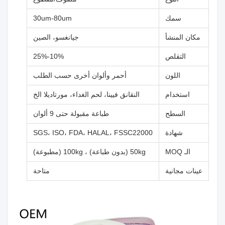
سمك
30um-80um
مكان المنشأ
جيانغسو، الصين
التقلص
10%-25%
اللون
أحمر وألوان أخرى حسب الطلب
استخدام
النقانق فيينا، لحم الغداء، مورتاديلا الخ
السطح
طباعة مقبولة حتى 9 ألوان
شهادة
SGS، ISO، FDA، HALAL، FSSC22000
الـ MOQ
50kg (بدون طباعة) ، 100kg (مطبوعة)
عينات مجانية
متاحة