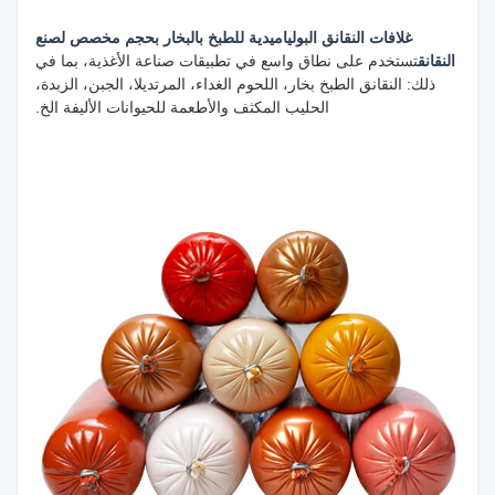
غلافات النقانق البولياميدية للطبخ بالبخار بحجم مخصص لصنع
النقانق
تستخدم على نطاق واسع في تطبيقات صناعة الأغذية، بما في
ذلك: النقانق الطبخ بخار، اللحوم الغداء، المرتديلا، الجبن، الزبدة،
الحليب المكثف والأطعمة للحيوانات الأليفة الخ.