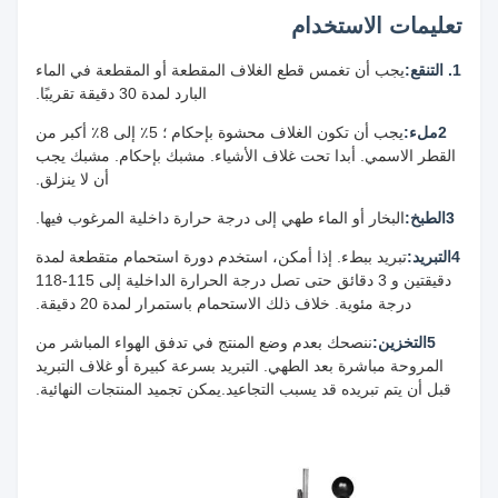
تعليمات الاستخدام
1. التنقع:
يجب أن تغمس قطع الغلاف المقطعة أو المقطعة في الماء
البارد لمدة 30 دقيقة تقريبًا.
2ملء:
يجب أن تكون الغلاف محشوة بإحكام ؛ 5٪ إلى 8٪ أكبر من
القطر الاسمي. أبدا تحت غلاف الأشياء. مشبك بإحكام. مشبك يجب
أن لا ينزلق.
3الطبخ:
البخار أو الماء طهي إلى درجة حرارة داخلية المرغوب فيها.
4التبريد:
تبريد ببطء. إذا أمكن، استخدم دورة استحمام متقطعة لمدة
دقيقتين و 3 دقائق حتى تصل درجة الحرارة الداخلية إلى 115-118
درجة مئوية. خلاف ذلك الاستحمام باستمرار لمدة 20 دقيقة.
5التخزين:
ننصحك بعدم وضع المنتج في تدفق الهواء المباشر من
المروحة مباشرة بعد الطهي. التبريد بسرعة كبيرة أو غلاف التبريد
قبل أن يتم تبريده قد يسبب التجاعيد.يمكن تجميد المنتجات النهائية.