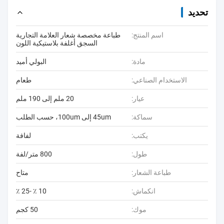
تحديد
اسم المنتج:
طباعة مخصصة شعار العلامة التجارية
السجق أغلفة بلاستيكية اللون
مادة:
البولي أميد
الاستخدام الصناعي:
طعام
عيار:
20 ملم إلى 190 ملم
سماكة:
45um إلى 100um، حسب الطلب
يكتب:
لفافة
طول:
800 متر/لفة
طباعة الشعار:
متاح
انكماش:
10 ٪ -25 ٪
موك:
50 كجم