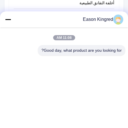
أغلفة النقانق الطبيعية
أكياس تغليف أغذية
Eason Kingred
أكياس الطعام فراغ
11:08 AM
فيلم تغليف المواد الغذائية
Good day, what product are you looking for?
رقم 566 طريق تشانغجيانغ ، سوتشو ، الصين
هاتف:
00-86-13952400342
البريد الإلكتروني:
sales@foodpackingmaterials.com
الصفحة الرئيسية
المنتجات
مقاطع الفيديو
حولنا
جولة في المصنع
مراقبة الجودة
اتصل بنا
أخبار
القضايا