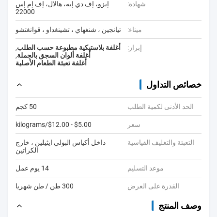
شهادة:
إيزو، إف دي إيه، هالال، إف إم إس
22000
ميناء:
تيانجين ، شنغهاي ، تشينغداو ، قوانغتشو
إبراز:
أغلفة بلاستيكية مطبوعة حسب الطلب
,
أغلفة ألوان السجق بالجملة
,
أغلفة تعبئة الطعام الأصلية
خصائص التداول
الحد الأدنى لكمية الطلب
50 كجم
سعر
$5.00 - $12.00/kilograms
التعبئة والتغليف القياسية
داخل أكياس البولي ايثيلين ، خارج
الكراتين
موعد التسليم
14 يوم عمل
القدرة على العرض
300 طن / طن شهريا
وصف المنتج