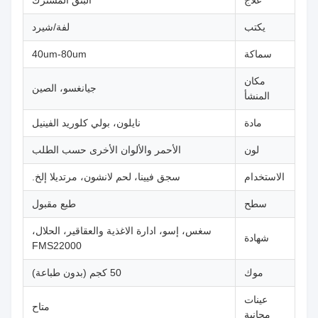
يكتب
لفة/شيرد
سماكة
40um-80um
مكان
جيانغسو، الصين
المنشأ
مادة
نايلون، بولي كلوريد الفينيل
لون
الأحمر والألوان الأخرى حسب الطلب
الاستخدام
سجق فيينا، لحم لانشون، مرتديلا إلخ.
سطح
طبع مقبول
سغس، إسو، ادارة الاغذية والعقاقير، الحلال،
شهادة
FMS22000
موك
50 كجم (بدون طباعة)
عينات
متاح
مجانية