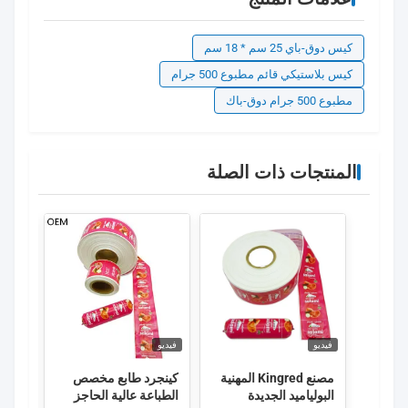
كيس دوق-باي 25 سم * 18 سم
كيس بلاستيكي قائم مطبوع 500 جرام
مطبوع 500 جرام دوق-باك
المنتجات ذات الصلة
فيديو
فيديو
فيديو
مصنع Kingred المهنية
كينجرد طابع مخصص
كينغر
البولياميد الجديدة
الطباعة عالية الحاجز
شعا