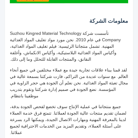
معلومات الشركة
تأسست شركة Suzhou Kingred Material Technology
Company في عام 2010. نحن مورد مواد تغليف المواد الغذائية
المهنية. تشمل منتجاتنا الرئيسية: فيلم تغليف المواد الغذائية،
وأكياس المواد الغذائية البلاستيكية، وأكياس الانكماش، وأغلفة
النقانق، والمنتجات القابلة للتحلل وما إلى ذلك.
لقد قمنا ببناء علاقات تجارية جيدة مع عملاء مختلفين في جميع أنحاء
العالم. مع سنوات عديدة من التراكم، فازت شركتنا بسمعة عالية في
مجال تعبئة المواد الغذائية. نحن نعلم أن الجودة هي حجر الزاوية في
المؤسسة. نضع الجودة في صميم إدارة شركتنا ونقوم بتدريب
موظفينا بانتظام.
جميع منتجاتنا في عملية الإنتاج سوف تخضع لفحص الجودة بدقة،
لضمان تقديم منتجات عالية الجودة لعملائنا. تتمتع فرق خدمة العملاء
لدينا بالمعرفة المهنية ومهارات الاتصال الجيدة، ويمكنها الرد بسرعة
على أسئلة العملاء، وتقديم المزيد من الخدمات الاحترافية لجميع
عملائنا.