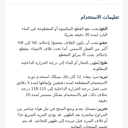
تعليمات الاستخدام
النقع:
يجب نقع القطع المكسوة أو المقطوعة في الماء
البارد لمدة 30 دقيقة تقريبًا.
حشو:
يجب أن يكون الغلاف محشوًا بإحكام؛ 5% إلى 8%
أكبر من القطر الاسمي. أبدا تحت غلاف الاشياء. مقطع
بإحكام. يجب ألا ينزلق المقطع.
طبخ:
يُطهى بالبخار أو الماء إلى درجة الحرارة الداخلية
المطلوبة.
تبريد:
تبرد ببطء. إذا كان ذلك ممكنًا، استخدم دورة
الاستحمام المتقطعة لمدة دقيقتين وإيقافها لمدة 3 دقائق
حتى تصل درجة الحرارة الداخلية إلى 115-118 درجة.
بخلاف ذلك، قم بالاستحمام بشكل مستمر لمدة 20
دقيقة.
تخزين:
ننصحك بعدم وضع المنتج في تيار هواء مباشر من
المراوح مباشرة بعد الطهي. قد يؤدي التبريد السريع جدًا
أو غلاف التبريد قبل تبريده إلى ظهور التجاعيد. قد يتم
تجميد المنتجات النهائية.