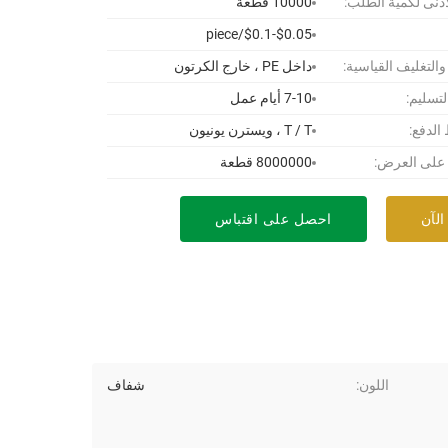
أدنى لكمية الطلب:
10000 قطعة
$0.05-$0.1/piece
 والتغليف القياسية:
داخل PE ، خارج الكرتون
لتسليم:
7-10 أيام عمل
لدفع:
T / T ، ويسترن يونيون
 على العرض:
8000000 قطعة
الآن
احصل على اقتباس
اللون:
شفاف