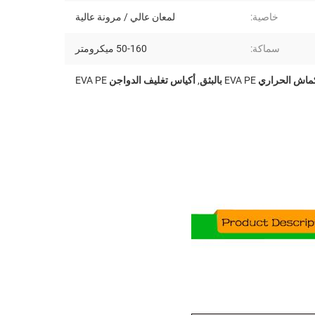
خاصية:
لمعان عالي / مرونة عالية
سماكة:
50-160 ميكرومتر
لحراري EVA PE بالبثق
,
أكياس تغليف الدواجن EVA PE