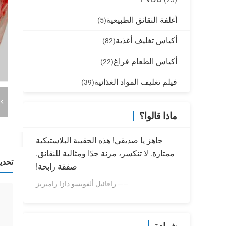
أغلفة النقانق الطبيعية
(5)
أكياس تغليف أغذية
(82)
أكياس الطعام فراغ
(22)
فيلم تغليف المواد الغذائية
(39)
ماذا قالوا؟
جاهز يا صديقي! هذه الحقيبة البلاستيكية
ممتازة. لا تنكسر، مرنة جدًا ومثالية للنقانق.
تحدي
صفقة رابحة!
—— رافائيل ألفونسو دازا راميريز