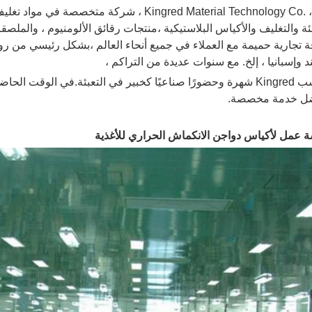
Kingred Material Technology Co. ، Ltd ، شركة
ئة والتغليف والأكياس البلاستيكية ،
منتجات رقائق الألومنيوم ، والملصقات 
ة تجارية حميمة مع العملاء في جميع أنحاء العالم ،
بشكل رئيسي من روسيا 
د وإسبانيا ، إلخ. مع سنوات عديدة من التراكم ،
لتعبئة.في الوقت الحاضر تواصل توسيع عملائها
ل خدمة مخصصة.
 عمل لأكياس دواجن الانكماش الحراري للأغذية