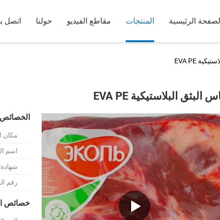
لصفحة الرئيسية
المنتجات
مقاطع الفيديو
حولنا
اتصل بن
كية EVA PE
س البثق البلاستيكية EVA PE
الخصائص 
مكان ا
اسم الع
شهادة:
رقم ال
خصائص ال