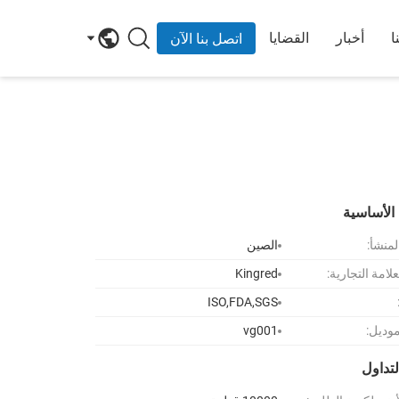
ا
أخبار
القضايا
اتصل بنا الآن
الأساسية
لمنشأ:
الصين
لامة التجارية:
Kingred
ISO,FDA,SGS
موديل:
vg001
تداول