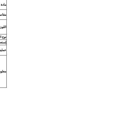
مادة
مقاس
اللون
نوع ا
إستع
عملية 
معلوم