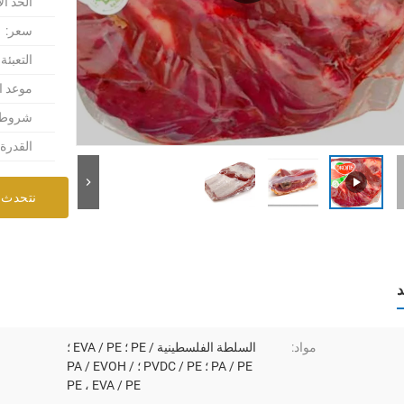
الحد ال
سعر:
التعبئة
موعد ا
شروط ا
القدرة
نتحدث 
د
مواد:
السلطة الفلسطينية / PE ؛ EVA / PE ؛
PA / PE ؛ PVDC / PE ؛ PA / EVOH /
PE ، EVA / PE