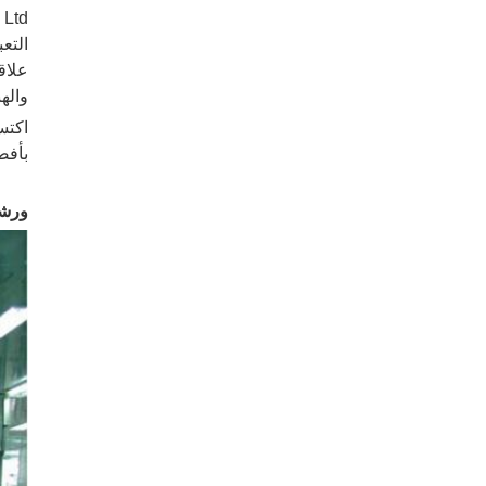
التعب
علاق
والهن
اكتسب Kingred شهرة وحضورًا صناعيًا كخبير في ا
بأفض
ورشة