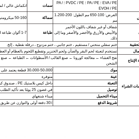
EVA / PE ؛ PA / PE ؛ PVDC / PE ؛ PA /
سمات
انكماش عالي / لمع
EVOH / PE
العرض: 100-650 مم الطول: 200-1،200
سماكة
50-160 ميكرومتر
مم
شفاف أو غير شفاف باللون الأحمر
والأبيض والأزرق والأخضر والأصفر وما إلى
طباعة
1-7 ألوان طباعة الحفر على الوجهين
ذلك.
لحقيبة
ختم سفلي منحني / مستقيم ، ختم جانبي ، ختم مزدوج ، درفلة نقطية ، إلخ.
مال
تستخدم لتعبئة لحم البقر والضأن ولحم الخنزير وتقطيع اللحوم بالعظام أو العظ
نفخ الغشاء ← معالجة كورونا ← صنع القالب / الأسطوانات ← الطباعة ← صنع
الإنتاج
الشحن
موك
30،000-50،000 قطعة يعتمد على حجم الحقيبة
عينة
متوفرة
التعبئة
داخل كيس بلاستيك PE ، صندوق كرتوني خارجي
ات الشراء
توصيل
في غضون 25 يومًا بعد تأكيد الطلب
ميناء التحميل
ميناء شنغهاي
شروط الدفع
30٪ دفعة أولى والتوازن عن طريق T / T قبل الشحن