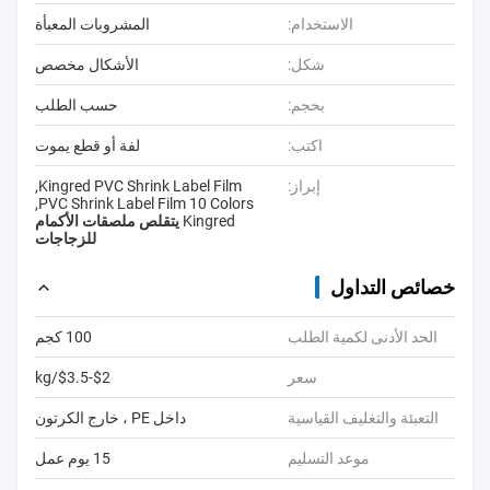
الاستخدام:
المشروبات المعبأة
شكل:
الأشكال مخصص
بحجم:
حسب الطلب
اكتب:
لفة أو قطع يموت
إبراز:
Kingred PVC Shrink Label Film
,
,
PVC Shrink Label Film 10 Colors
Kingred يتقلص ملصقات الأكمام
للزجاجات
خصائص التداول
الحد الأدنى لكمية الطلب
100 كجم
سعر
$2-$3.5/kg
التعبئة والتغليف القياسية
داخل PE ، خارج الكرتون
موعد التسليم
15 يوم عمل