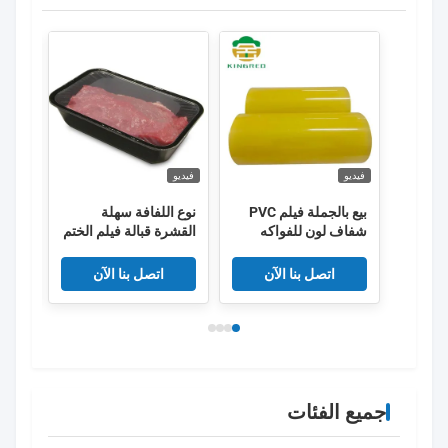
فيديو
فيديو
فيديو
بيع بالجملة فيلم PVC
نوع اللفافة سهلة
شفاف لون للفواكه
القشرة قبالة فيلم الختم
فيلم 
الحراري عالية الحاجز
فيلم مضاد للضباب
-990 مم
اتصل بنا الآن
اتصل بنا الآن
للأطعمة الطازجة
جميع الفئات