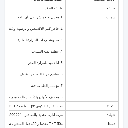
طباعة
طباعة الحفر
سمات
1. معدل الانكماش يصل إلى 70٪
2. حاجز كبير للأكسجين والرطوبة وشعاع الضوء ، مناسب لآلة التعبئة التلقائية بمواصفات مختلفة.
3. مقاومة درجات الحرارة العالية
4. عظيم لمنع التسرب
5. أداء جيد للحرارة الختم
6. تطبيق فراغ التعبئة والتغليف
7. مع تأثير الطباعة حية
8. مختلف الألوان والأحجام والتصاميم وفقا لاحتياجات العملاء
التعبئة
سلسلة لينة + كيس pe + تغليف cystosepiment + 5 طبقات كرتون + حزام التعبئة + لوح خشبي
شهادة
مرت ادارة الاغذية والعقاقير ، SGS ، ISO9001
قسط
50٪ T / T مقدمًا و 50٪ قبل الشحن ، سيتم دفع رسوم قالب اللوحة ورسوم القالب 100٪ مقدمًا