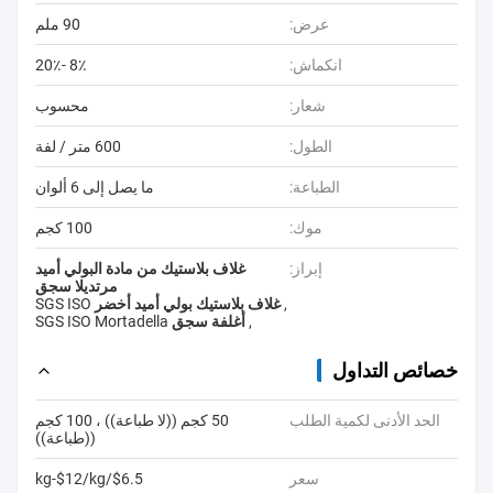
عرض:
90 ملم
انكماش:
8٪ -20٪
شعار:
محسوب
الطول:
600 متر / لفة
الطباعة:
ما يصل إلى 6 ألوان
موك:
100 كجم
إبراز:
غلاف بلاستيك من مادة البولي أميد
مرتديلا سجق
,
غلاف بلاستيك بولي أميد أخضر SGS ISO
,
أغلفة سجق SGS ISO Mortadella
خصائص التداول
الحد الأدنى لكمية الطلب
50 كجم ((لا طباعة)) ، 100 كجم
((طباعة))
سعر
$6.5/kg-$12/kg