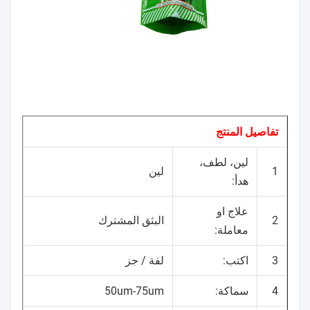
تفاصيل المنتج
لين، لطف،
1
لين
هدأ:
علاج او
2
البثق المشترك
معاملة:
3
اكتب:
لفة / جز
4
سماكة:
50um-75um