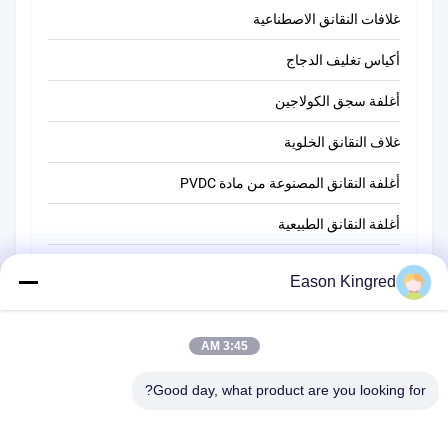
غلافات النقانق الاصطناعية
أكياس تغليف الدجاج
أغلفة سجق الكولاجين
غلاف النقانق الخلوية
أغلفة النقانق المصنوعة من مادة PVDC
أغلفة النقانق الطبيعية
أكياس تغليف أغذية
Eason Kingred
أكياس الطعام فراغ
فيلم تغليف المواد الغذائية
3:45 AM
Good day, what product are you looking for?