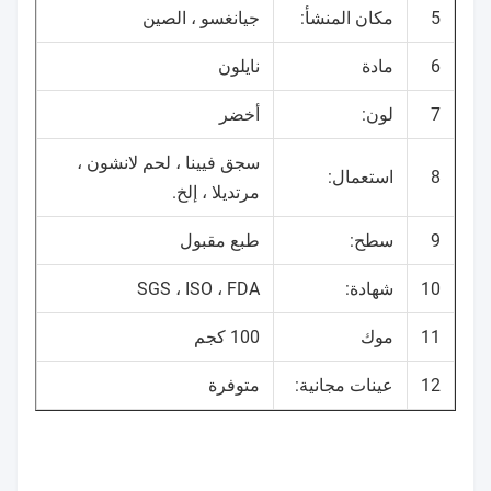
5
مكان المنشأ:
جيانغسو ، الصين
6
مادة
نايلون
7
لون:
أخضر
سجق فيينا ، لحم لانشون ،
8
استعمال:
مرتديلا ، إلخ.
9
سطح:
طبع مقبول
10
شهادة:
SGS ، ISO ، FDA
11
موك
100 كجم
12
عينات مجانية:
متوفرة