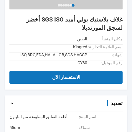
غلاف بلاستيك بولي أميد SGS ISO أخضر
لسجق المورتديلا
مكان المنشأ:
الصين
اسم العلامة التجارية:
Kingred
شهادة:
ISO,BRC,FDA,HALAL,GB,SGS,HACCP
رقم الموديل:
CY80
الاستفسار الآن
تحديد
اسم المنتج:
أغلفة النقانق المطبوعة من النايلون
سماكة:
55um