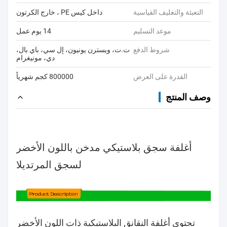
التعبئة والتغليف القياسية
داخل كيس PE ، خارج الكرتون
موعد التسليم
14 يوم عمل
شروط الدفع
ت.ت، ويسترن يونيون، إل سي، باي بال،
دي، مونيغرام
القدرة على العرض
800000 كجم شهرياً
وصف المنتج
أغلفة سجق بلاستيكي مدخن باللون الأخضر
لسجق المرتديلا
تحتوي أغلفة النقانق البلاستيكية ذات اللون الأخضر