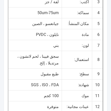
3
اكتب:
لفة / جز
4
سماكة:
50um-75um
5
مكان المنشأ:
جيانغسو ، الصين
6
مادة
نايلون ، PVDC
7
لون:
بني
سجق فيينا ، لحم لانشون ،
8
استعمال:
مرتديلا ، إلخ.
9
سطح:
طبع مقبول
10
شهادة:
SGS ، ISO ، FDA
11
موك
100 كجم
12
عينات مجانية:
متوفرة