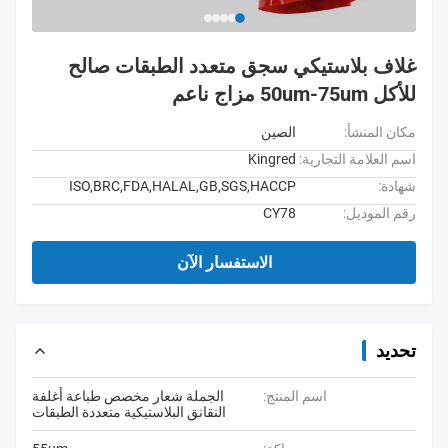
غلاف بلاستيكي سجق متعدد الطبقات صالح
للأكل 50um-75um مزاج ناعم
مكان المنشأ:
الصين
اسم العلامة التجارية:
Kingred
شهادة:
ISO,BRC,FDA,HALAL,GB,SGS,HACCP
رقم الموديل:
CY78
الاستفسار الآن
تحديد
اسم المنتج:
الجملة شعار مخصص طباعة أغلفة
النقانق البلاستيكية متعددة الطبقات