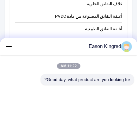
غلاف النقانق الخلوية
أغلفة النقانق المصنوعة من مادة PVDC
أغلفة النقانق الطبيعية
أكياس تغليف أغذية
Eason Kingred
أكياس الطعام فراغ
فيلم تغليف المواد الغذائية
11:22 AM
Good day, what product are you looking for?
رقم 566 طريق تشانغجيانغ ، سوتشو ، الصين
هاتف:
00-86-13952400342
البريد الإلكتروني:
sales@foodpackingmaterials.com