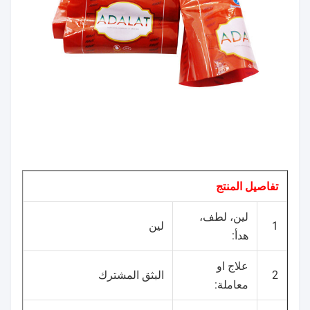
تفاصيل المنتج
لين، لطف،
1
لين
هدأ:
علاج او
2
البثق المشترك
معاملة: