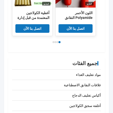
فيديو
فيديو
فيديو
اللون الأحمر
أغطية الكولاجين
الصف
Polyamide النقانق
المعتمدة من قبل إدارة
القش
غلاف غلاف نايلون قابلة
الغذاء والعقاقير والتي
السلو
للإنكماش مع 5 طبقات
يبلغ طولها 15 مترًا لكل
للكلا
اتصل بنا الآن
اتصل بنا الآن
خيط ومرونة الدخان
الفائقة للنقانق المدخنة
جميع الفئات
مواد تغليف الغذاء
غلافات النقانق الاصطناعية
أكياس تغليف الدجاج
أغلفة سجق الكولاجين