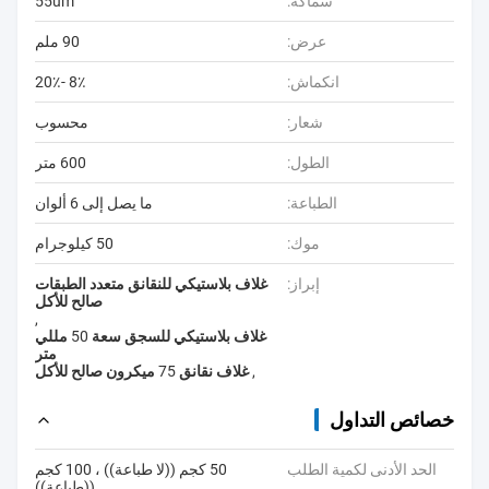
سماكة:
55um
عرض:
90 ملم
انكماش:
8٪ -20٪
شعار:
محسوب
الطول:
600 متر
الطباعة:
ما يصل إلى 6 ألوان
موك:
50 كيلوجرام
إبراز:
غلاف بلاستيكي للنقانق متعدد الطبقات
صالح للأكل
,
غلاف بلاستيكي للسجق سعة 50 مللي
متر
,
غلاف نقانق 75 ميكرون صالح للأكل
خصائص التداول
الحد الأدنى لكمية الطلب
50 كجم ((لا طباعة)) ، 100 كجم
((طباعة))