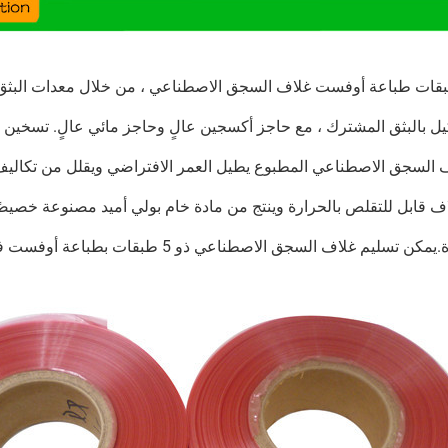
ل بالبثق المشترك ، مع حاجز أكسجين عالٍ وحاجز مائي عالٍ. تسخين
السجق الاصطناعي المطبوع يطيل العمر الافتراضي ويقلل من تكاليف التغليف الث
اف قابل للتقلص بالحرارة وينتج من مادة خام بولي أميد مصنوعة خصيصًا 
كن تسليم غلاف السجق الاصطناعي ذو 5 طبقات بطباعة أوفست في غضون 6-8 أسابيع.