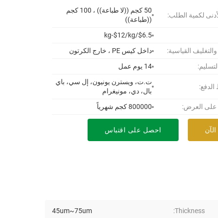
50 كجم ((لا طباعة)) ، 100 كجم
أدنى لكمية الطلب:
((طباعة))
$6.5/kg-$12/kg
 والتغليف القياسية:
داخل كيس PE ، خارج الكرتون
لتسليم:
14 يوم عمل
ت.ت، ويسترن يونيون، إل سي، باي
لدفع:
بال، دي، مونيغرام
 على العرض:
800000 كجم شهرياً
الآن
احصل على اقتباس
45um~75um
Thickness: