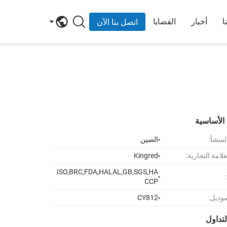
ا
أخبار
القضايا
اتصل بنا الآن
الأساسية
لمنشأ:
الصين
لامة التجارية:
Kingred
ISO,BRC,FDA,HALAL,GB,SGS,HA
CCP
موديل:
CY812
تداول