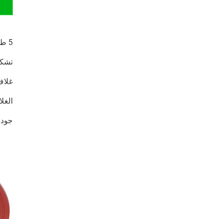
5 طبقات طباعة أوفست غلاف السجق الاصطناعي ، من خلال معدات البثق المشترك PA و PE المواد
تشكي
غلاف 
الغل
جودة.يم