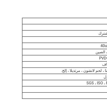
شترك
40
 الصين
اف
، لحم لانشون ، مرتديلا ، إلخ.
ل
SGS ، ISO ،