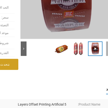
الحد ال
سعر:
التعبئة
موعد ا
شروط ا
القدرة
نتحدث 
د
5 Layers Offset Printing Artificial
Product Name: