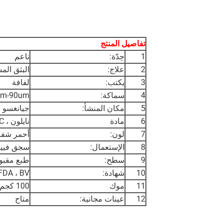
تفاصيل المنتج
1
حِدّة:
ناعم
2
علاج:
البثق الم
3
يكتب:
لفافة
4
سماكة:
um-90um
5
مكان المنشأ:
جيانغسو ،
6
مادة
نايلون ، PVDC
7
لون:
أحمر شف
8
الإستعمال:
سجق فيينا 
9
سطح:
طبع مقبو
10
شهادة:
 FDA ، BV
11
موك
100 كجم
12
عينات مجانية:
متاح