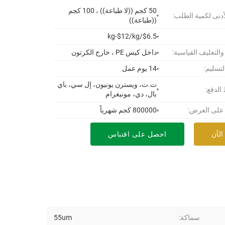
50 كجم ((لا طباعة)) ، 100 كجم
أدنى لكمية الطلب:
((طباعة))
$6.5/kg-$12/kg
 والتغليف القياسية:
داخل كيس PE ، خارج الكرتون
لتسليم:
14 يوم عمل
ت.ت، ويسترن يونيون، إل سي، باي
لدفع:
بال، دي، مونيغرام
 على العرض:
800000 كجم شهرياً
الآن
احصل على اقتباس
سماكة:
55um