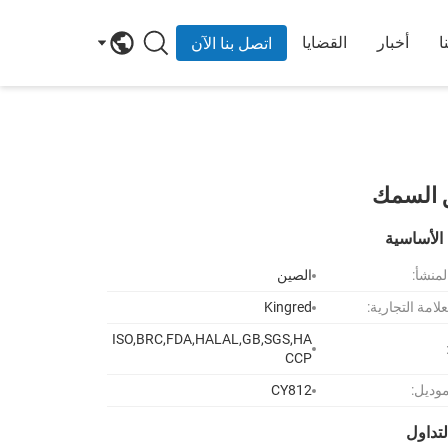
ا
أخبار
القضايا
اتصل بنا الآن
نق السمك
الأساسية
لمنشأ:
الصين
لامة التجارية:
Kingred
ISO,BRC,FDA,HALAL,GB,SGS,HA
CCP
موديل:
CY812
تداول