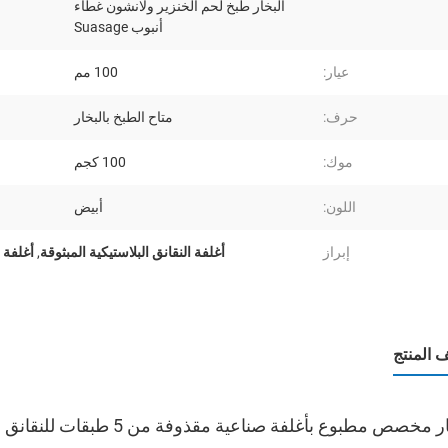
البخار طبخ لحم الخنزير ولانشون غطاء
أنبوب Suasage
عيار:
100 مم
حرف:
متاح الطبخ بالبخار
موك:
100 كجم
اللون:
أبيض
إبراز
أغلفة النقانق البلاستيكية المبثوقة
,
أغلفة ا
المنتج
مخصص مطبوع بأغلفة صناعية مقذوفة من 5 طبقات للنقانق