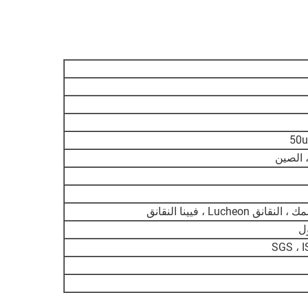
50
 الصين
نق Lucheon ، فيينا النقانق
ل
SGS ، I