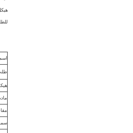
هيكل
للطا
اسم 
طلب
هيك
مادة
مقا
سما