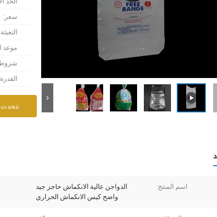
الحد ال
سعر:
التعبئة
موعد ا
شروط ا
القدرة
نتحدث 
د
اسم المنتج:
الدواجن عالية الانكماش حاجز جيد
واضح كيس الانكماش الحراري