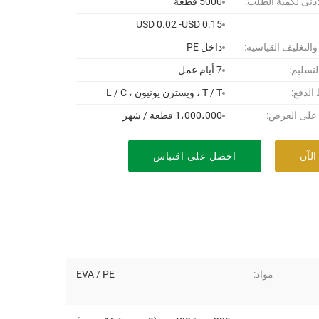
أدنى لكمية الطلب:
5000 قطعة
USD 0.02 -USD 0.15
 والتغليف القياسية:
داخل PE
لتسليم:
7 أيام عمل
لدفع:
T / T ، ويسترن يونيون ، L / C
 على العرض:
1،000،000 قطعة / شهر
الآن
احصل على اقتباس
مواد:
EVA / PE