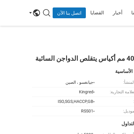
ا
أخبار
القضايا
اتصل بنا الآن
الأساسية
لمنشأ:
جيانغسو ، الصين
لامة التجارية:
Kingred
ISO,SGS,HACCP,GB
موديل:
RSS01
تداول