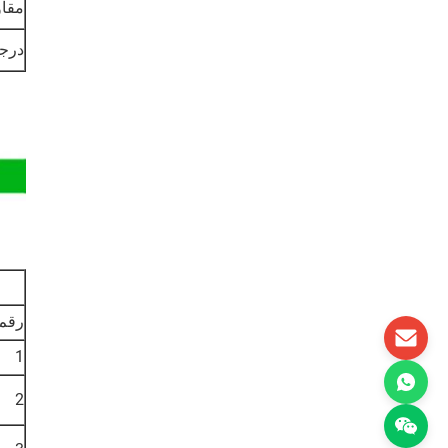
مقاو
درجة
رقم.
1
2