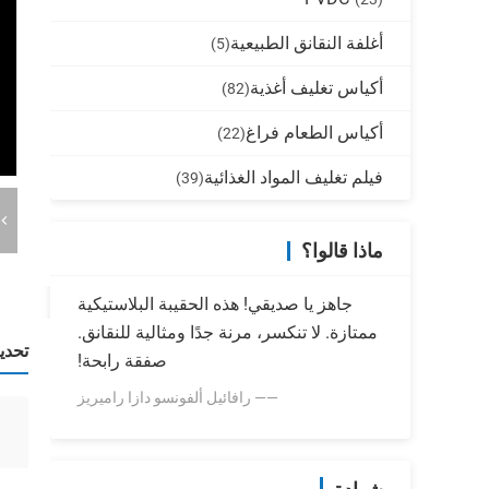
أغلفة النقانق الطبيعية
(5)
أكياس تغليف أغذية
(82)
أكياس الطعام فراغ
(22)
فيلم تغليف المواد الغذائية
(39)
ماذا قالوا؟
جاهز يا صديقي! هذه الحقيبة البلاستيكية
ممتازة. لا تنكسر، مرنة جدًا ومثالية للنقانق.
تحدي
صفقة رابحة!
—— رافائيل ألفونسو دازا راميريز