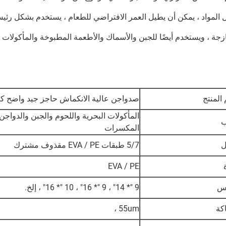
 المواد ، يمكن أن يطيل العمر الافتراضي للطعام ، يستخدم بشكل رئي
زجة ، ويستخدم أيضًا للجبن والأسماك والأطعمة المطبوخة والمأكولات ا
المنتج
ص
دواجن عالية الانكماش حاجز جيد واضح ك
المأكولات البحرية واللحوم والجبن والدواج
المكسرات
ل
5/7 طبقات EVA / PE مقذوف مشترك
EVA / PE
س
9 "* 14" ، 9 "* 16" ، 10 "* 16" ، إلخ.
كة
55um ،