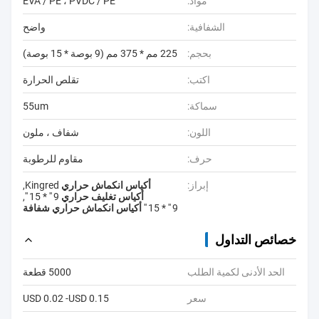
مواد:
EVA / PE ، PVDC / PE
الشفافية:
واضح
بحجم:
225 مم * 375 مم (9 بوصة * 15 بوصة)
اكتب:
تقلص الحرارة
سماكة:
55um
اللون:
شفاف ، ملون
حرف:
مقاوم للرطوبة
إبراز:
أكياس انكماش حراري Kingred
,
أكياس تغليف حراري 9 '' * 15 ''
,
9 '' * 15 '' أكياس انكماش حراري شفافة
خصائص التداول
الحد الأدنى لكمية الطلب
5000 قطعة
سعر
USD 0.02 -USD 0.15