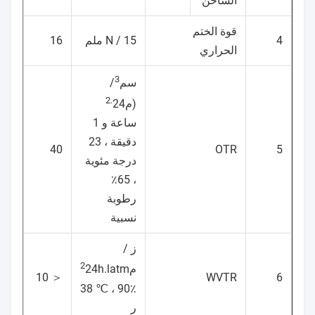
الساخن
قوة الختم
4
N / 15 ملم
16
الحراري
3
سم
/
2.
(م
24
ساعة و 1
دقيقة ، 23
40
OTR
5
درجة مئوية
، 65٪
رطوبة
نسبية
ز /
2
م
24h.latm
＜ 10
WVTR
6
38 ℃ ، 90٪
ر