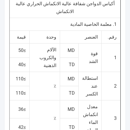
أكياس الدواجن شفافة عالية الانكماش الحراري عالية
الانكماش
1. معلمة الخاصية المادية
رقم.
العنصر
وحدة
قيمة
الآلام
≥50
MD
قوة
1
والكروب
الشد
≥40
TD
الذهنية
استطالة
≥110
MD
2
عند
٪
≥110
TD
الكسر
معدل
≥36
MD
انكماش
٪
3
الماء
≥42
TD