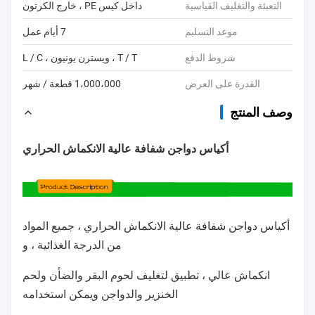
التعبئة والتغليف القياسية
داخل كيس PE ، خارج الكرتون
موعد التسليم
7 أيام عمل
شروط الدفع
T / T ، ويسترن يونيون ، L / C
القدرة على العرض
1،000،000 قطعة / شهر
وصف المنتج
أكياس دواجن شفافة عالية الانكماش الحراري
أكياس دواجن شفافة عالية الانكماش الحراري ، جميع المواد
من الدرجة الغذائية ، و
انكماش عالي ، تطبيق لتغليف لحوم البقر والضأن ولحم
الخنزير والدواجن ويمكن استخدامه