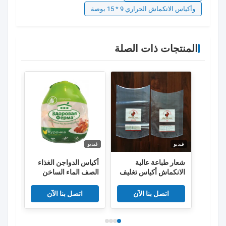
وأكياس الانكماش الحراري 9 * 15 بوصة
المنتجات ذات الصلة
فيديو
فيديو
فيديو
شعار طباعة عالية
أكياس الدواجن الغذاء
عبوات
الانكماش أكياس تغليف
الصف الماء الساخن
الدجاج المجمدة
يتقلص 50um 55um
كيس 
EVA PE Co مقذوف
كيس ا
اتصل بنا الآن
اتصل بنا الآن
للغذا