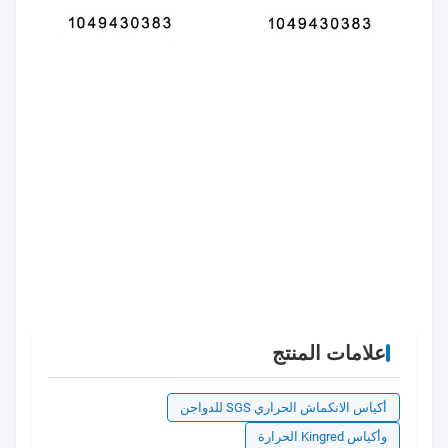
علامات المنتج
أكياس الانكماش الحراري SGS للدواجن
وأكياس Kingred الحرارة