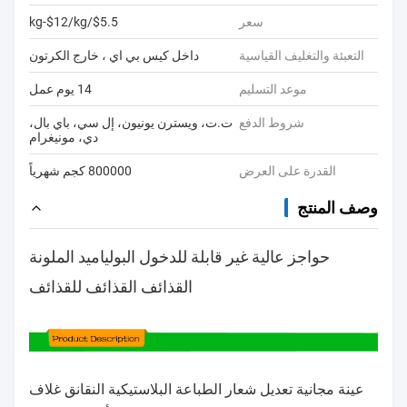
سعر
$5.5/kg-$12/kg
التعبئة والتغليف القياسية
داخل كيس بي اي ، خارج الكرتون
موعد التسليم
14 يوم عمل
شروط الدفع
ت.ت، ويسترن يونيون، إل سي، باي بال،
دي، مونيغرام
القدرة على العرض
800000 كجم شهرياً
وصف المنتج
حواجز عالية غير قابلة للدخول البولياميد الملونة
القذائف القذائف للقذائف
عينة مجانية تعديل شعار الطباعة البلاستيكية النقانق غلاف