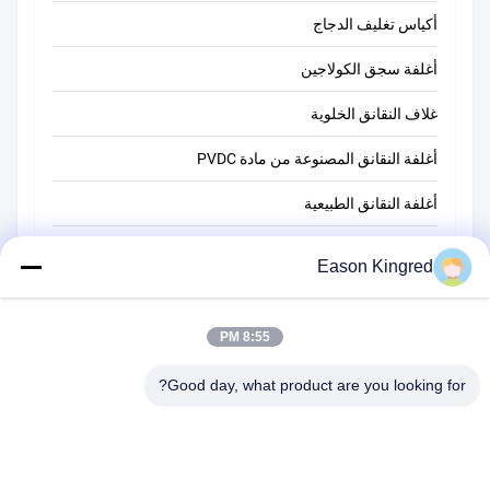
أكياس تغليف الدجاج
أغلفة سجق الكولاجين
غلاف النقانق الخلوية
أغلفة النقانق المصنوعة من مادة PVDC
أغلفة النقانق الطبيعية
أكياس تغليف أغذية
Eason Kingred
أكياس الطعام فراغ
فيلم تغليف المواد الغذائية
8:55 PM
Good day, what product are you looking for?
رقم 566 طريق تشانغجيانغ ، سوتشو ، الصين