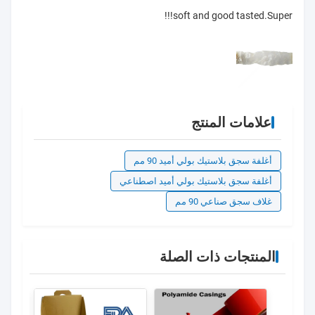
soft and good tasted.Super!!!
علامات المنتج
أغلفة سجق بلاستيك بولي أميد 90 مم
أغلفة سجق بلاستيك بولي أميد اصطناعي
غلاف سجق صناعي 90 مم
المنتجات ذات الصلة