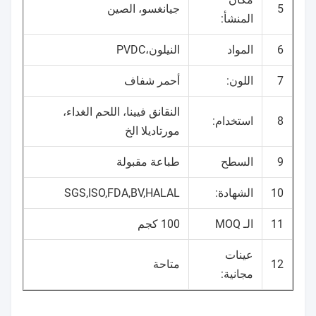
5
جيانغسو، الصين
المنشأ:
6
المواد
النيلون،PVDC
7
اللون:
أحمر شفاف
النقانق فيينا، اللحم الغداء،
8
استخدام:
مورتاديلا الخ
9
السطح
طباعة مقبولة
10
الشهادة:
SGS,ISO,FDA,BV,HALAL
11
الـ MOQ
100 كجم
عينات
12
متاحة
مجانية: