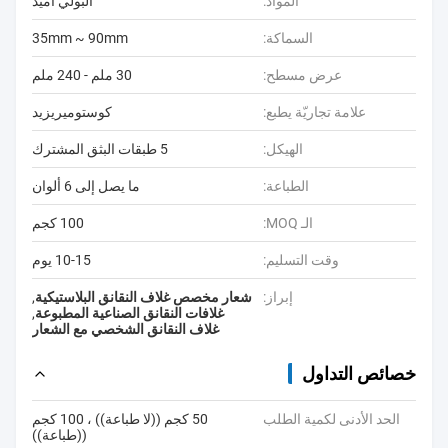
المواد:
البولي أميد
السماكة:
35mm ~ 90mm
عرض مسطح:
30 ملم - 240 ملم
علامة تجاريّة يطبع:
كوستوميريزيد
الهيكل:
5 طبقات البثق المشترك
الطباعة:
ما يصل إلى 6 ألوان
الـ MOQ:
100 كجم
وقت التسليم:
10-15 يوم
إبراز:
شعار مخصص غلاف النقانق البلاستيكية
,
غلافات النقانق الصناعية المطبوعة
,
غلاف النقانق الشخصي مع الشعار
خصائص التداول
الحد الأدنى لكمية الطلب
50 كجم ((لا طباعة)) ، 100 كجم
((طباعة))