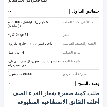
كمية صغيرة من غلاف النقانق
خصائص التداول
الحد الأدنى لكمية الطلب
50 كجم ((لا طباعة)) ، 100 كجم
((طباعة))
سعر
$4/kg-$12/kg
التعبئة والتغليف القياسية
داخل كيس بي اي ، خارج الكرتون
موعد التسليم
14 يوم عمل
شروط الدفع
ت.ت، ويسترن يونيون، إل سي، باي بال،
دي، مونيغرام
القدرة على العرض
800000 كجم شهرياً
وصف المنتج
طلب كمية صغيرة شعار الغذاء الصف
أغلفة النقانق الاصطناعية المطبوعة