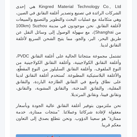
Kingred Material Technology Co., Ltd هي إحدى
الشركات الرائدة في تصنيع وتصدير أغلفة النقانق في الصين،
وهي متكاملة مع عمليات البحث والتطوير والتصنيع والمبيعات
لأغلفة النقانق. نحن موجودون في مدينة Suzhou (100km
من Shanghai)، مع سهولة الوصول إلى وسائل النقل عن
طريق البحر، البر، والجو، مما يتيح الشحن السريع لأغلفة
النقانق لدينا.
تشتمل مجموعة منتجاتنا الحالية على أغلفة النقانق PVDC،
وأغلفة النقانق الكولاجينية، وأغلفة النقانق الكولاجينية من
النوع الملفوف، وأغلفة النقانق السليلوز من النوع المقطّع،
والأغلفة البلاستيكية المطبوعة. تُستخدم أغلفة النقانق لدينا
على نطاق واسع في النقانق الطازجة الباردة، والنقانق
المقلية، والنقانق المدخنة، والنقانق المشوية، والنقانق،
ونقانق فيينا، ونقانق المرتديلا.
نحن ملتزمون بتوفير أغلفة النقانق عالية الجودة وبأسعار
معقولة لإفادة شركائنا وعملائنا. "منتجات ممتازة، خدمة
ممتازة" هو سعينا الدؤوب. ونحن نتطلع بصدق إلى التعاون
معكم قريبا.