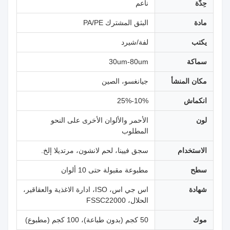
حِدّة
ناعم
مادة
البثق المشترك PA/PE
يكتب
لفة/شيرد
سماكة
30um-80um
مكان المنشأ
جيانغسو، الصين
انكماش
10%-25%
لون
الأحمر والألوان الأخرى على النحو
المطلوب
الاستخدام
سجق فيينا، لحم لانشون، مرتديلا إلخ.
سطح
مطبوعة مقبولة حتى 10 ألوان
شهادة
اس جي اس، ISO، ادارة الاغذية والعقاقير،
الحلال، FSSC22000
موك
50 كجم (بدون طباعة)، 100 كجم (مطبوع)