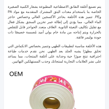
يتم تصنيع أغلفة النقانق الاصطناعية المطبوعة بشعار الكمية الصغيرة
الخاصة بنا باستخدام معدات البثق المشترك المتقدمة مع مواد PA
وPE. تتميز هذه الأغلفة بحاجز الأكسجين العالي وخصائص حاجز
الماء العالي، مما يؤدي إلى إطالة عمر تخزين السجق بشكل فعال
مع تقليل تكاليف التعبئة الثانوية. الغلاف متعدد الحواجز قابل للتقلص
بالحرارة ويتم إنتاجه من مادة خام بولي أميد مُصممة خصيصًا ذات
جودة بوليمر فائقة.
هذه الأغلفة مناسبة لتطبيقات الطهي وتتميز بخصائص الانكماش التي
تخلق مظهرًا يشبه الجلد بعد الطهي. نحن نقدم خدمات طباعة
احترافية تنتج صورًا حية وجذابة على أغلفة المنتجات، مما يساعد
على نشر العلامات التجارية لمنتجاتك وجذب المستهلكين النهائيين.