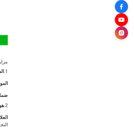
مزايا
1.
ال
الموا
ضمان
2.
هوي
العل
التجا