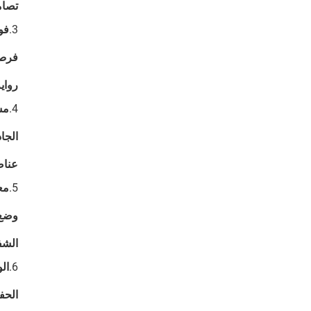
تصام
3.
فو
فرص 
رواي
4.
مش
الجاذ
عناص
5.
مع
وضع 
الشف
6.
ال
الحف