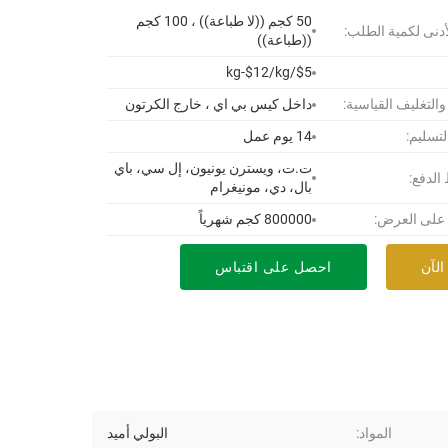
50 كجم ((لا طباعة)) ، 100 كجم
أدنى لكمية الطلب:
((طباعة))
$5/kg-$12/kg
 والتغليف القياسية:
داخل كيس بي اي ، خارج الكرتون
لتسليم:
14 يوم عمل
ت.ت، ويسترن يونيون، إل سي، باي
لدفع:
بال، دي، مونيغرام
 على العرض:
800000 كجم شهرياً
الآن
احصل على اقتباس
المواد:
البولي أميد