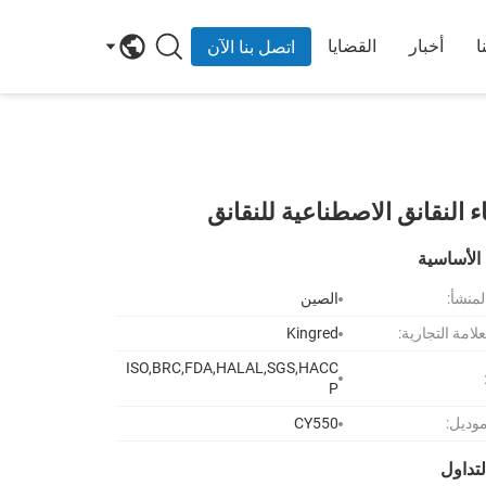
ا
أخبار
القضايا
اتصل بنا الآن
 النقانق الاصطناعية للنقانق
الأساسية
لمنشأ:
الصين
لامة التجارية:
Kingred
ISO,BRC,FDA,HALAL,SGS,HACC
P
موديل:
CY550
تداول