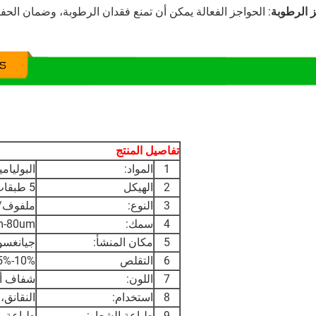
 الرطوبة
: الحواجز الفعالة يمكن أن تمنع فقدان الرطوبة، وضمان الحفا
تفاصيل المنتج
1
المواد:
البولياميد
2
الهيكل
5 طبقات من التكثيف المشترك
3
النوع:
ملفوف/
4
سمك:
m-80um
5
مكان المنشأ:
جيانغسو
6
التقلص
10%-25%
7
اللون:
شفاف أ
8
استخدام:
النقانق، 
9
طباعة الشعار:
طباعة مقبو