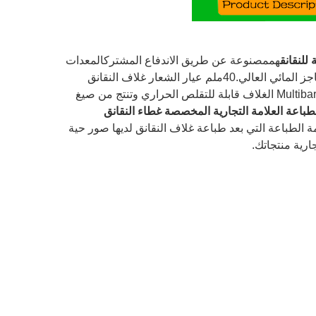
للنقانق
هم
مصنوعة عن طريق الاندفاع المشترك
المعدات
مادة PA و PE من صب الطحن المشترك ، مع حاجز الأكسجين العالي والحاجز المائي العالي.40ملم عيار الشعار غلاف النقانق
تمدد النقانق فترة الصلاحية وتخفيض تكاليف التعبئة الثانوية، Multibarrier الغلاف قابلة للتقلص الحراري وتنتج من صيغ
طباعة العلامة التجارية المخصصة غطاء النقانق
الطباعة التي بعد طباعة غلاف النقانق لديها صور حية
ارية منتجاتك.