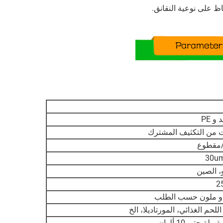
ظ على نوعية النقانق.
 و PE
مقطوع
30u
، الصين
و ملون حسب الطلب
اللحم الغذائي، المورتاديلا، الخ
لة حتى 10 ألوان