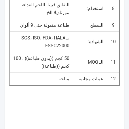
النقانق فيينا، اللحم الغداء،
8
استخدام:
مورتاديلا الخ
9
السطح
طباعة مقبولة حتى 9 ألوان
SGS، ISO، FDA، HALAL،
10
الشهادة:
FSSC22000
50 كجم ((بدون طباعة)) ، 100
11
الـ MOQ
كجم ((طباعة))
12
عينات مجانية:
متاحة