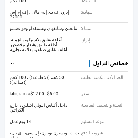
الـ MOQ:
100 كجم
شهادة:
إيزو، إف دي إيه، هالال، إف إم إس
22000
الميناء:
تيانجين وشانغهاي وتشينغداو وقوانغتشو
إبراز:
أغلفة نقانق بلاستيكية بالجملة
,
أغلفة نقانق بشعار مخصص
,
أغلفة نقانق صناعية بعلامة تجارية
خصائص التداول
الحد الأدنى لكمية الطلب
50 كجم ((لا طباعة)) ، 100 كجم
((طباعة))
سعر
$5.00 - $12.00/kilograms
التعبئة والتغليف القياسية
داخل أكياس البولي ايثيلين ، خارج
الكراتين
موعد التسليم
14 يوم عمل
شروط الدفع
ت.ت، ويسترن يونيون، إل سي، باي بال،
دي، مونيغرام