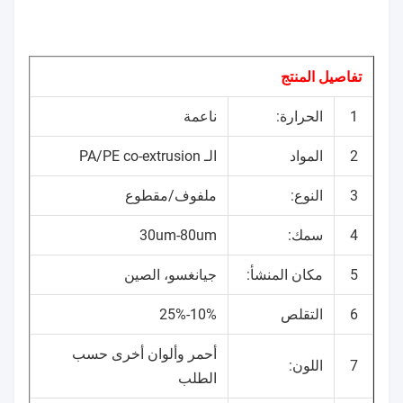
تفاصيل المنتج
1
الحرارة:
ناعمة
2
المواد
الـ PA/PE co-extrusion
3
النوع:
ملفوف/مقطوع
4
سمك:
30um-80um
5
مكان المنشأ:
جيانغسو، الصين
6
التقلص
10%-25%
أحمر وألوان أخرى حسب
7
اللون:
الطلب