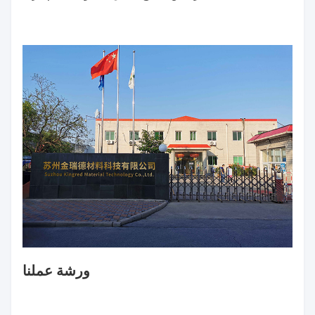
لتحقيق الربح من شركائنا وعملائنا
منتجات ممتازة وخدمة
ممتازة
نحن نتطلع بصدق للتعاون معكم قريباً
ورشة عملنا