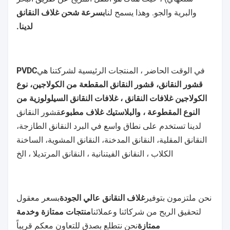
المبيعات نحن موجودون في مدينة سوجو (100km بعيدا عن
شنغهاي) ، حيث هناك هو النقل المريح عن طريق البحر
والبرية والجو. وهذا يسمح لنا
بسرعة شحن غلاف النقانق
لدينا.
في الوقت الحاضر ، المنتجات الرئيسية لشركتنا هي
PVDC
قشور النقانق، قشور النقانق المقطعة من الكولاجين، نوع
الكولاجين غلافات النقانق ، غلافات النقانق السيلولوزية من
النوع المقطوعة ، والبلاستيك غلاف مطبوع
قشور النقانق
لدينا تستخدم على نطاق واسع في البرد النقانق الطازجة،
النقانق المقلية، النقانق المدخنة، النقانق المشوية، الساخنة
الكلاب ، النقانق الفيتنانية ، النقانق المرتديلا ، الخ
نحن ملتزمون بتوفير
غلاف النقانق عالي الجودة
بسعر معقول