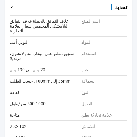
تحديد
اسم المنتج:
غلاف النقانق بالجملة غلاف النقانق
البلاستيكي المخصص شعار العلامة
التجارية
المواد:
البولي أميد
استخدام:
سجق مطهو على البخار، لحم لانشون،
مرتديلا
عيار:
20 ملم إلى 190 ملم
السماكة:
35mm إلى 100mm، حسب الطلب
النوع:
لفافة
الطول:
500-1000 متر/طول
علامة تجاريّة يطبع:
متاحة
انكماش:
10٪ -25٪