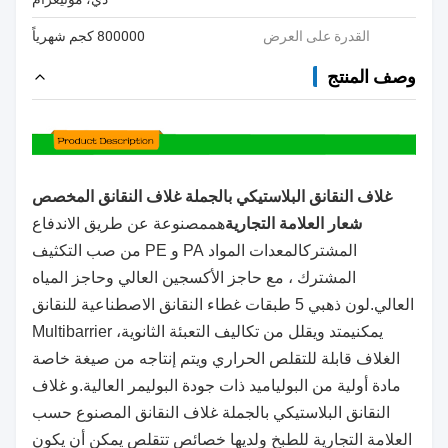
القدرة على العرض
800000 كجم شهرياً
وصف المنتج
غلاف النقانق البلاستيكي بالجملة غلاف النقانق المخصص
شعار العلامة التجارية
هم
مصنوعة عن طريق الاندفاع
المشترك
المعدات المواد PA و PE من صب التكثيف
المشترك ، مع حاجز الأكسجين العالي وحاجز المياه
العالي.
لون ذهبي 5 طبقات غطاء النقانق الاصطناعية للنقانق
يمكن
يمتد ويقلل من تكاليف التعبئة الثانوية، Multibarrier
الغلاف قابلة للتقلص الحراري ويتم إنتاجه من صيغة خاصة
مادة أولية من البولياميد ذات جودة البوليمر العالية.و
غلاف
النقانق البلاستيكي بالجملة غلاف النقانق المصنوع حسب
العلامة التجارية للطبخ ولديها خصائص تتقلص يمكن أن يكون