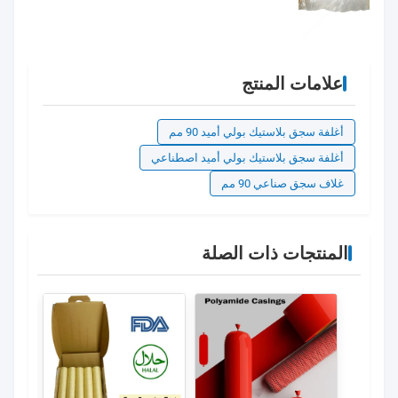
20
2
United Kingdom · Dec 17.2025
soft and good tasted.Super!!!
علامات المنتج
أغلفة سجق بلاستيك بولي أميد 90 مم
أغلفة سجق بلاستيك بولي أميد اصطناعي
غلاف سجق صناعي 90 مم
المنتجات ذات الصلة