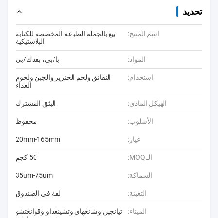
تحديد
اسم المنتج:
بيع بالجملة الطباعة المخصصة للكتابة
البلاستيكية
المواد:
با/بي، بفدك/بي
استخدام:
النقانق ولحم الخنزير والجبن ولحوم
الغداء
الهيكل المادي:
البثق المشترك
الأسلوب:
محفوظ
عيار:
20mm-165mm
الـ MOQ:
50 كجم
السماكة:
35um-75um
التعبئة:
لفة في الصندوق
الميناء:
تيانجين وشانغهاي وتشينغداو وقوانغتشو