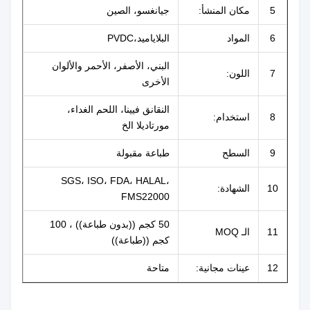
5
مكان المنشأ:
جيانغسو، الصين
6
المواد
البلاياميد،PVDC
البني، الأصفر، الأحمر والألوان
7
اللون:
الأخرى
النقانق فيينا، اللحم الغداء،
8
استخدام:
مورتاديلا الخ
9
السطح
طباعة مقبولة
SGS، ISO، FDA، HALAL،
10
الشهادة:
FMS22000
50 كجم ((بدون طباعة)) ، 100
11
الـ MOQ
كجم ((طباعة))
12
عينات مجانية:
متاحة