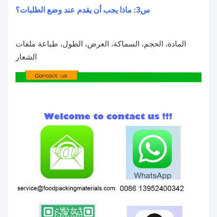
هل تقدمون عينات للاختبار؟
نعم ، بالتأكيد. إذا كان لدينا عينات في المخزون ، سنرسل
عينات في غضون 5 أيام ؛
إذا لم يكن لديك، يمكننا التفاوض والإنتاج كما طلبك
س2: ما هي المادة الرئيسية لمنتجاتك؟
جميع موادنا من نوع غذائي
س3: ماذا يجب أن يقدم عند وضع الطلبات؟