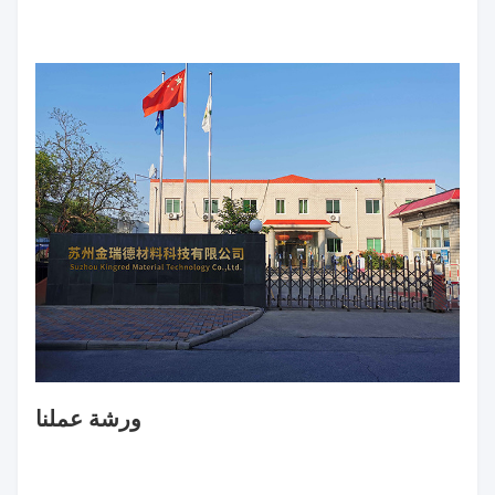
PVDC
في الوقت الحاضر ، المنتجات الرئيسية لشركتنا هي
قشور النقانق، قشور النقانق المقطعة من الكولاجين، نوع
الكولاجين غلافات النقانق ، غلافات النقانق السيلولوزية من
النوع المقطوعة ، والبلاستيك غلاف مطبوع
قشور النقانق
لدينا تستخدم على نطاق واسع في البرد النقانق الطازجة،
النقانق المقلية، النقانق المدخنة، النقانق المشوية، الساخنة
الكلاب ، النقانق الفيتنانية ، النقانق المرتديلا ، الخ
غلاف النقانق عالي الجودة
نحن ملتزمون بتوفير
بسعر معقول
منتجات ممتازة وخدمة
لتحقيق الربح من شركائنا وعملائنا
ممتازة
نحن نتطلع بصدق للتعاون معكم قريباً