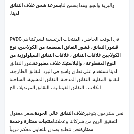
شركة رائدة في تصنيع و
شركة كينجرد للمواد التكنولوجية
تصدير غلافات النقانق
في الصين، البحث والتطوير المتكامل في غلاف النقانق،
تصنيع غلاف النقانق وغلاف النقانق
المبيعات نحن موجودون في مدينة سوجو (100km بعيدا عن
شنغهاي) ، حيث هناك هو النقل المريح عن طريق البحر
بسرعة شحن غلاف النقانق
والبرية والجو. وهذا يسمح لنا
لدينا.