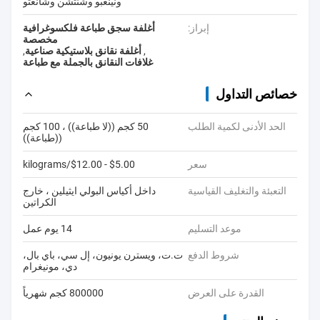
ونينغبو وشنتشن وشانغتو
إبراز:
أغلفة سجق طباعة فلكسوغرافية
مخصصة
,
أغلفة نقانق بلاستيكية صناعية
,
غلافات النقانق بالجملة مع طباعة
خصائص التداول
الحد الأدنى لكمية الطلب
50 كجم ((لا طباعة)) ، 100 كجم
((طباعة))
سعر
$5.00 - $12.00/kilograms
التعبئة والتغليف القياسية
داخل أكياس البولي ايثيلين ، خارج
الكراتين
موعد التسليم
14 يوم عمل
شروط الدفع
ت.ت، ويسترن يونيون، إل سي، باي بال،
دي، مونيغرام
القدرة على العرض
800000 كجم شهرياً