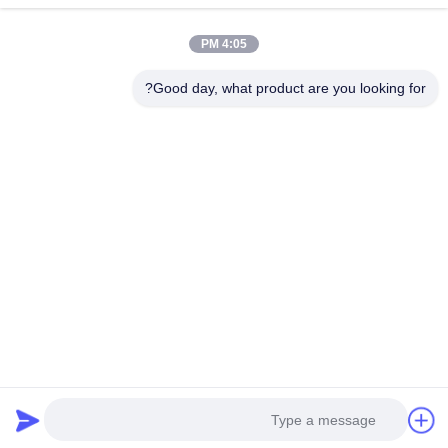
أكياس الطعام فراغ
4:05 PM
فيلم تغليف المواد الغذائية
Good day, what product are you looking for?
رقم 566 طريق تشانغجيانغ ، سوتشو ، الصين
هاتف:
00-86-13952400342
البريد الإلكتروني:
sales@foodpackingmaterials.com
الصفحة الرئيسية
المنتجات
مقاطع الفيديو
حولنا
جولة في المصنع
مراقبة الجودة
اتصل بنا
أخبار
القضايا
سياسة الخصوصية
| © 2021-2026 Suzhou Kingred Material Technology Co.,Ltd..
. الجميع الحقوق محفوظة..