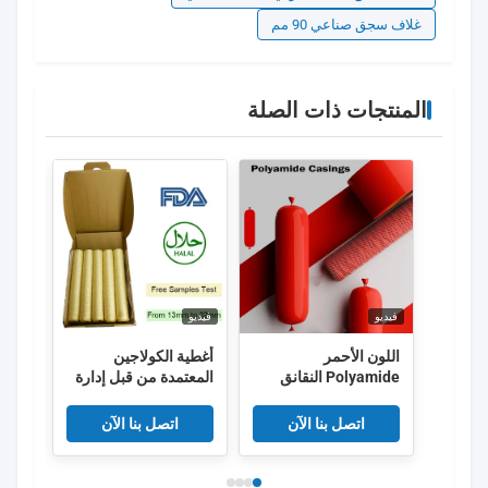
غلاف سجق صناعي 90 مم
المنتجات ذات الصلة
فيديو
فيديو
فيديو
اللون الأحمر
أغطية الكولاجين
الصف
Polyamide النقانق
المعتمدة من قبل إدارة
القش
غلاف غلاف نايلون قابلة
الغذاء والعقاقير والتي
السلو
للإنكماش مع 5 طبقات
يبلغ طولها 15 مترًا لكل
للكلا
اتصل بنا الآن
اتصل بنا الآن
خيط ومرونة الدخان
الفائقة للنقانق المدخنة