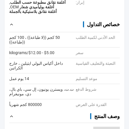
إبراز:
أغلفة نقانق مطبوعة حسب الطلب
,
أغلفة بولياميدي شعار OEM
,
أغلفة نقانق بلاستيكية بالجملة
خصائص التداول
الحد الأدنى لكمية الطلب
50 كجم ((لا طباعة)) ، 100 كجم
((طباعة))
سعر
$5.00 - $12.00/kilograms
التعبئة والتغليف القياسية
داخل أكياس البولي ايثيلين ، خارج
الكراتين
موعد التسليم
14 يوم عمل
شروط الدفع
ت.ت، ويسترن يونيون، إل سي، باي بال،
دي، مونيغرام
القدرة على العرض
800000 كجم شهرياً
وصف المنتج