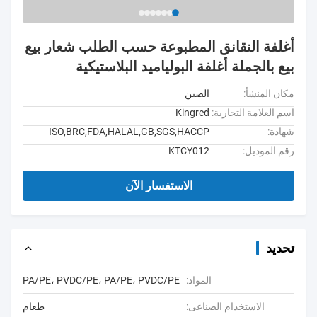
أغلفة النقانق المطبوعة حسب الطلب شعار بيع
بيع بالجملة أغلفة البولياميد البلاستيكية
مكان المنشأ:
الصين
اسم العلامة التجارية:
Kingred
شهادة:
ISO,BRC,FDA,HALAL,GB,SGS,HACCP
رقم الموديل:
KTCY012
الاستفسار الآن
تحديد
المواد:
PA/PE، PVDC/PE، PA/PE، PVDC/PE
الاستخدام الصناعى:
طعام