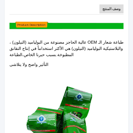
وصف المنتج
طباعة شعار الـ OEM عالية الحاجز مصنوعة من البولياميد (النيلون) ،
والبلاستيكية البولياميد (النيلون) هي الأكثر استخداماً في إنتاج النقانق
المطبوخة.بسبب حبرنا الخاص،الطباعة
التأثير واضح ولا يتلاشى