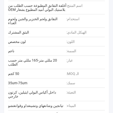
اسم المنتج:
أغلفة النقانق المطبوعة حسب الطلب من
بلاستيك البولي أميد المطبوع بشعار OEM
استخدام:
النقانق ولحم الخنزير والجبن ولحوم
الغداء
الهيكل المادي:
البثق المشترك
اللون:
لون مخصص
السمة:
ناعم
عيار:
20 مللي متر-165 مللي متر حسب
الطلب
الـ MOQ:
50 كجم
سمك:
35um-75um
التعبئة:
داخل أكياس البولي ايثيلين، كرتون
خارجي
الميناء:
تيانجين وشانغهاي وتشينغداو وقوانغتشو