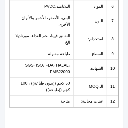
6
المواد
البلاياميد،PVDC
البني، الأصفر، الأحمر والألوان
7
اللون:
الأخرى
النقانق فيينا، لحم الغداء، مورتاديلا
8
استخدام:
الخ
9
السطح
طباعة مقبولة
SGS، ISO، FDA، HALAL،
10
الشهادة:
FMS22000
50 كجم ((بدون طباعة)) ، 100
11
الـ MOQ
كجم ((طباعة))
12
عينات مجانية:
متاحة