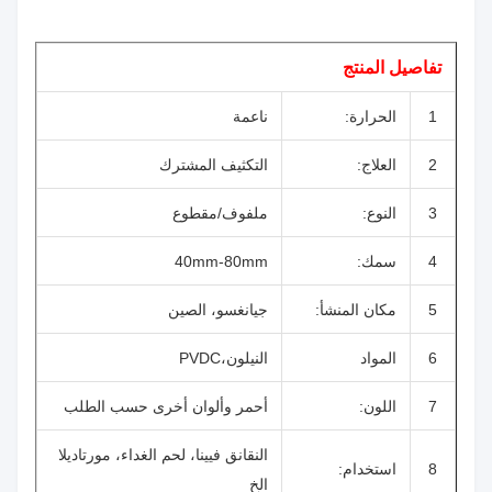
تفاصيل المنتج
1
الحرارة:
ناعمة
2
العلاج:
التكثيف المشترك
3
النوع:
ملفوف/مقطوع
4
سمك:
40mm-80mm
5
مكان المنشأ:
جيانغسو، الصين
6
المواد
النيلون،PVDC
7
اللون:
أحمر وألوان أخرى حسب الطلب
النقانق فيينا، لحم الغداء، مورتاديلا
8
استخدام:
الخ