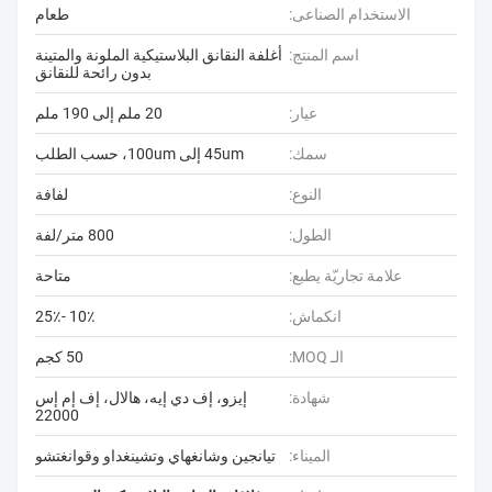
الاستخدام الصناعى:
طعام
اسم المنتج:
أغلفة النقانق البلاستيكية الملونة والمتينة
بدون رائحة للنقانق
عيار:
20 ملم إلى 190 ملم
سمك:
45um إلى 100um، حسب الطلب
النوع:
لفافة
الطول:
800 متر/لفة
علامة تجاريّة يطبع:
متاحة
انكماش:
10٪ -25٪
الـ MOQ:
50 كجم
شهادة:
إيزو، إف دي إيه، هالال، إف إم إس
22000
الميناء:
تيانجين وشانغهاي وتشينغداو وقوانغتشو