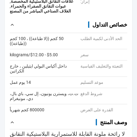
إبراز:
غلافات النقانق البلاستيكية المخصصة
,
عبوات النقانق الصفراء والحمراء
,
الغلاف الصناعي المباشر من المصنع
خصائص التداول
الحد الأدنى لكمية الطلب
50 كجم ((لا طباعة)) ، 100 كجم
((طباعة))
سعر
$5.00 - $12.00/kilograms
التعبئة والتغليف القياسية
داخل أكياس البولي ايثيلين ، خارج
الكراتين
موعد التسليم
14 يوم عمل
شروط الدفع
ت.ت، ويسترن يونيون، إل سي، باي بال،
دي، مونيغرام
القدرة على العرض
800000 كجم شهرياً
وصف المنتج
لا رائحة ملونة القابلة للاستمرارية البلاستيكية النقانق