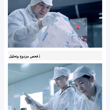
↓
فحص مزدوج وتحليل