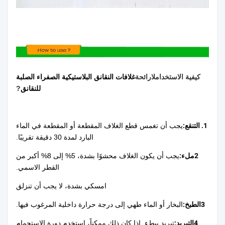
كيفية الاستخدام
لا
رائحة
غلافات النقانق البلاستيكية الصفراء الصلبة
للنقانق
?
1. التنقع:
يجب أن تغمس قطع الغلاف المقطعة أو المقطعة في الماء
البارد لمدة 30 دقيقة تقريبًا.
2ملء:
يجب أن يكون الغلاف محشوًا بشدة، 5% إلى 8% أكبر من
القطر الاسمي.
امسكي بشدة، لا يجب أن تنزلق
3الطبخ:
البخار أو الماء طهي إلى درجة حرارة داخلية المرغوب فيها.
4التبريد:
تبريد ببطء. إذا كان ذلك ممكناً، استخدم دورة الاستحمام