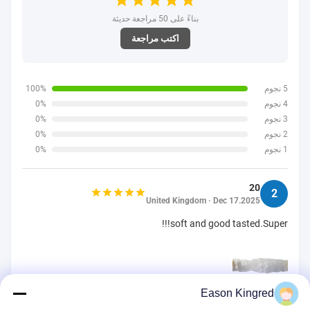
بناءً على 50 مراجعة حديثة
اكتب مراجعة
5 نجوم
100%
4 نجوم
0%
3 نجوم
0%
2 نجوم
0%
1 نجوم
0%
20
2
United Kingdom · Dec 17.2025
soft and good tasted.Super!!!
Eason Kingred