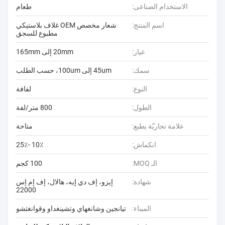
الاستخدام الصناعى:
طعام
اسم المنتج:
شعار مخصص OEM غلاف بلاستيكي
مطبوع للسجق
عيار:
20mm إلى 165mm
سمك:
45um إلى 100um، حسب الطلب
النوع:
لفافة
الطول:
800 متر/لفة
علامة تجاريّة يطبع:
متاحة
انكماش:
10٪ -25٪
الـ MOQ:
100 كجم
شهادة:
إيزو، إف دي إيه، هالال، إف إم إس
22000
الميناء:
تيانجين وشانغهاي وتشينغداو وقوانغتشو