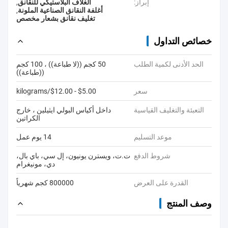
إبراز:
الغلاف البلاستيكي للنقانق
,
أغلفة النقانق الصناعية الملونة
,
تغليف نقانق بشعار مخصص
خصائص التداول
الحد الأدنى لكمية الطلب
50 كجم ((لا طباعة)) ، 100 كجم
((طباعة))
سعر
$5.00 - $12.00/kilograms
التعبئة والتغليف القياسية
داخل أكياس البولي ايثيلين ، خارج
الكراتين
موعد التسليم
14 يوم عمل
شروط الدفع
ت.ت، ويسترن يونيون، إل سي، باي بال،
دي، مونيغرام
القدرة على العرض
800000 كجم شهرياً
وصف المنتج