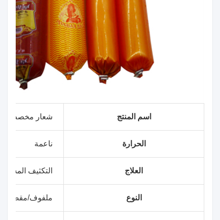
اسم المنتج
شعار مخصص OEM غلاف بلاستيكي مطبوع للنقانق
الحرارة
ناعمة
العلاج
التكثيف المشترك
النوع
ملفوف/مقطوع