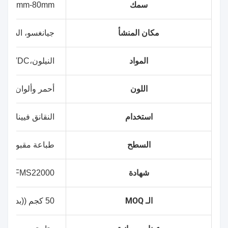
سمك
40mm-80mm
مكان المنشأ
جيانغسو، الصين
المواد
النيلون،PVDC
اللون
أحمر وألوان أخ
استخدام
النقانق فيينا، لحم
السطح
طباعة مقبولة
شهادة
LAL، FMS22000
الـ MOQ
50 كجم ((بدون طباعة)