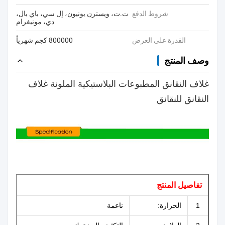
شروط الدفع
ت.ت، ويسترن يونيون، إل سي، باي بال،
دي، مونيغرام
القدرة على العرض
800000 كجم شهرياً
وصف المنتج
غلاف النقانق المطبوعات البلاستيكية الملونة غلاف
النقانق للنقانق
تفاصيل المنتج
1
الحرارة:
ناعمة