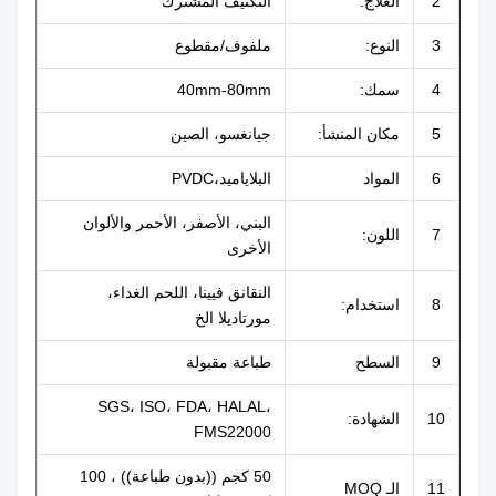
2
العلاج:
التكثيف المشترك
3
النوع:
ملفوف/مقطوع
4
سمك:
40mm-80mm
5
مكان المنشأ:
جيانغسو، الصين
6
المواد
البلاياميد،PVDC
البني، الأصفر، الأحمر والألوان
7
اللون:
الأخرى
النقانق فيينا، اللحم الغداء،
8
استخدام:
مورتاديلا الخ
9
السطح
طباعة مقبولة
SGS، ISO، FDA، HALAL،
10
الشهادة:
FMS22000
50 كجم ((بدون طباعة)) ، 100
11
الـ MOQ