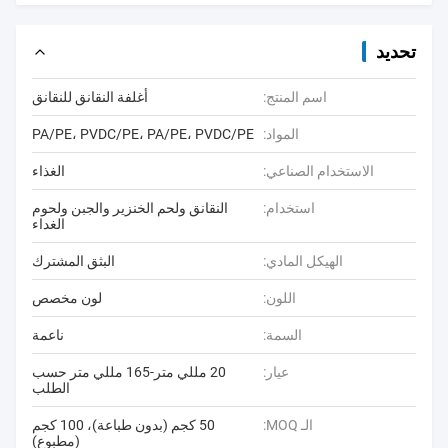
تحديد
اسم المنتج:
أغلفة النقانق للنقانق
المواد:
PA/PE، PVDC/PE، PA/PE، PVDC/PE
الاستخدام الصناعي:
الغذاء
استخدام:
النقانق ولحم الخنزير والجبن ولحوم
الغداء
الهيكل المادي:
البثق المشترك
اللون:
لون مخصص
السمة:
ناعمة
عيار:
20 مللي متر-165 مللي متر حسب
الطلب
الـ MOQ:
50 كجم (بدون طباعة)، 100 كجم
(مطبوع)