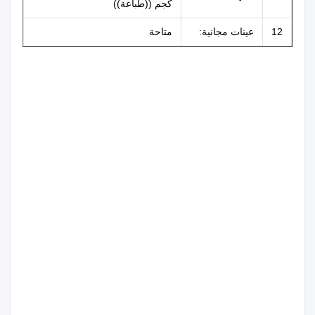
كجم ((طباعة))
12
عينات مجانية:
متاحة