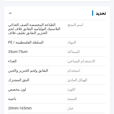
تحديد
اسم المنتج:
الطباعة المخصصة الصف الغذائي
البلاستيك البولياميد النقانق غلاف لحم
الخنزير النقانق تغليف غلاف
المواد:
السلطة الفلسطينية / PE
السماكة:
35um-75um
الاستخدام الصناعي:
الغذاء
استخدام:
النقانق ولحم الخنزير والجبن
الهيكل المادي:
البثق المشترك
اللون:
لون مخصص
السمة:
ناعمة
عيار:
20mm-165mm