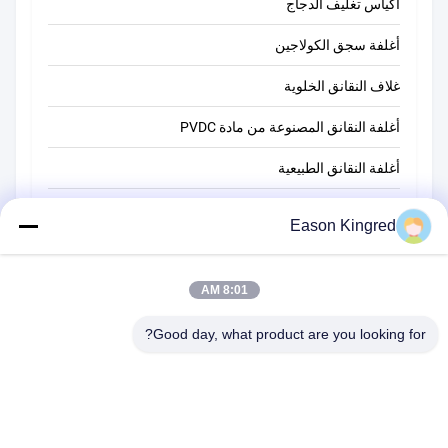
أكياس تغليف الدجاج
أغلفة سجق الكولاجين
غلاف النقانق الخلوية
أغلفة النقانق المصنوعة من مادة PVDC
أغلفة النقانق الطبيعية
أكياس تغليف أغذية
Eason Kingred
أكياس الطعام فراغ
8:01 AM
فيلم تغليف المواد الغذائية
Good day, what product are you looking for?
رقم 566 طريق تشانغجيانغ ، سوتشو ، الصين
هاتف:
00-86-13952400342