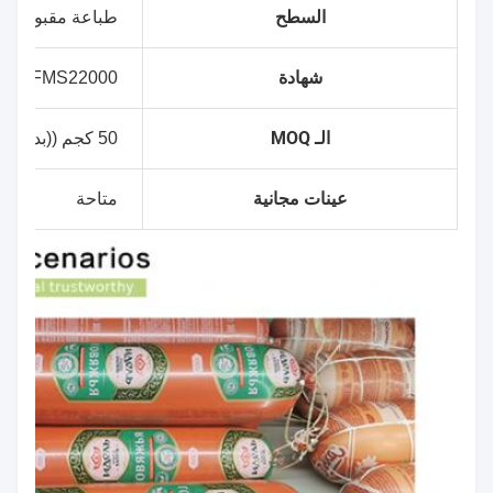
السطح
طباعة مقبولة
شهادة
LAL، FMS22000
الـ MOQ
50 كجم ((بدون طباعة)
عينات مجانية
متاحة