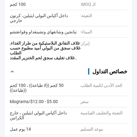
الـ MOQ:
100 كجم
التعبئة:
داخل أكياس البولي ايثيلين، كرتون
خارجي
الميناء:
تيانجين وشانغهاي وتشينغداو وقوانغتشو
إبراز:
غلاف النقانق البلاستيكية من طراز الغذاء
,
غلاف سجق من البولي أميد مطبوع حسب
الطلب
,
غلاف تغليف سجق لحم الخنزير المقدد
خصائص التداول
الحد الأدنى لكمية الطلب
50 كجم ((لا طباعة)) ، 100 كجم
((طباعة))
سعر
$5.00 - $12.00/kilograms
التعبئة والتغليف القياسية
داخل أكياس البولي ايثيلين ، خارج
الكراتين
موعد التسليم
14 يوم عمل