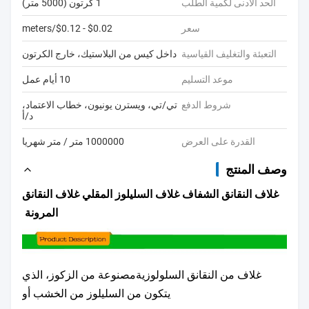
الحد الأدنى لكمية الطلب
1 كرتون (5000 متر)
سعر
$0.02 - $0.12/meters
التعبئة والتغليف القياسية
داخل كيس من البلاستيك، خارج الكرتون
موعد التسليم
10 أيام عمل
شروط الدفع
تي/تي، ويسترن يونيون، خطاب الاعتماد،
د/أ
القدرة على العرض
1000000 متر / متر شهريا
وصف المنتج
غلاف النقانق الشفاف غلاف السليلوز المقلي غلاف النقانق
المرونة
غلاف من النقانق السلولوزية
مصنوعة من الزكوز، الذي
يتكون من السليلوز من الخشب أو