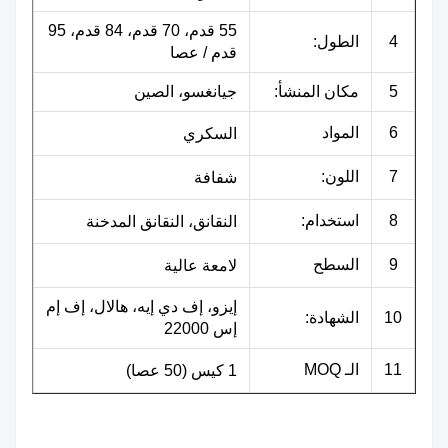
55 قدم، 70 قدم، 84 قدم، 95
4
الطول:
قدم / عصا
5
مكان المنشأ:
جيانغسو، الصين
6
المواد
السكري
7
اللون:
شفافة
8
استخدام:
النقانق، النقانق المدخنة
9
السطح
لامعة عالية
إيزو، إف دي إيه، هالال، إف إم
10
الشهادة:
إس 22000
11
الـ MOQ
1 كيس (50 عصا)