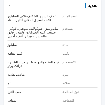
تحديد
اسم المنتج:
غلاف السجق الشفاف غلاف السليلوز
غلاف السجق المقلي القابل للنفاذ
يستخدم:
ساندويتش، شوكولاتة، سوشي، كوكي،
حلوى، أغذية الحيوانات الأليفة، رقائق
البطاطس، همبرغر، أغذية أخرى
مادة:
سليلوز
يكتب:
فيلم مغلفة
الاستخدام:
فيلم الغذاء والدواء، نقانق فيينا، النقانق،
فرانكفورتر
ميزة:
نفاذية، نفاذية
صلابة:
ناعم
نوع المعالجة:
صب النفخ
الشفافية:
شفاف