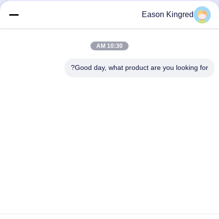
أكياس تغليف أغذية
Eason Kingred
أكياس الطعام فراغ
10:30 AM
فيلم تغليف المواد الغذائية
Good day, what product are you looking for?
رقم 566 طريق تشانغجيانغ ، سوتشو ، الصين
هاتف:
00-86-13952400342
البريد الإلكتروني:
sales@foodpackingmaterials.com
الصفحة الرئيسية
المنتجات
مقاطع الفيديو
حولنا
جولة في المصنع
مراقبة الجودة
اتصل بنا
أخبار
القضايا