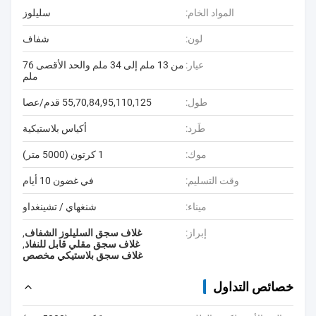
المواد الخام:
سليلوز
لون:
شفاف
عيار:
من 13 ملم إلى 34 ملم والحد الأقصى 76
ملم
طول:
55,70,84,95,110,125 قدم/عصا
طَرد:
أكياس بلاستيكية
موك:
1 كرتون (5000 متر)
وقت التسليم:
في غضون 10 أيام
ميناء:
شنغهاي / تشينغداو
إبراز:
غلاف سجق السليلوز الشفاف
,
غلاف سجق مقلي قابل للنفاذ
,
غلاف سجق بلاستيكي مخصص
خصائص التداول