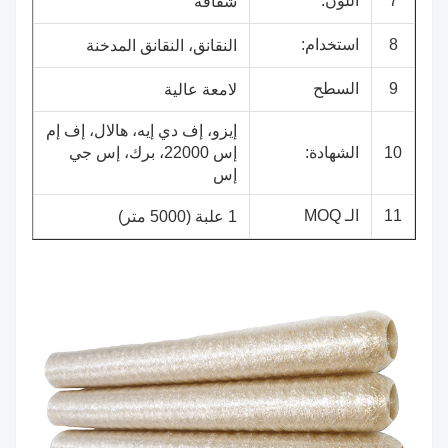
7
اللون:
شفافة
8
استخدام:
النقانق، النقانق المدخنة
9
السطح
لامعة عالية
إيزو، إف دي إيه، هالال، إف إم
10
الشهادة:
إس 22000، برك، إس جي
إس
11
الـ MOQ
1 علبة (5000 متر)