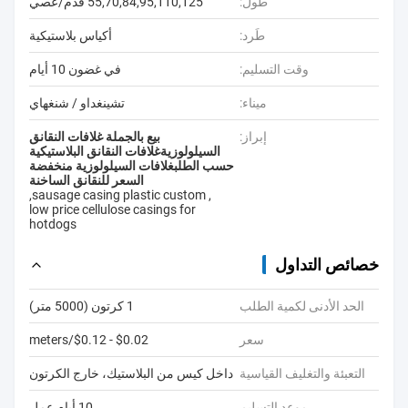
طول:
55,70,84,95,110,125 قدم/عصي
طَرد:
أكياس بلاستيكية
وقت التسليم:
في غضون 10 أيام
ميناء:
تشينغداو / شنغهاي
إبراز:
بيع بالجملة غلافات النقانق
السيلولوزيةغلافات النقانق البلاستيكية
حسب الطلبغلافات السيلولوزية منخفضة
السعر للنقانق الساخنة
,
sausage casing plastic custom
,
low price cellulose casings for
hotdogs
خصائص التداول
الحد الأدنى لكمية الطلب
1 كرتون (5000 متر)
سعر
$0.02 - $0.12/meters
التعبئة والتغليف القياسية
داخل كيس من البلاستيك، خارج الكرتون
موعد التسليم
10 أيام عمل