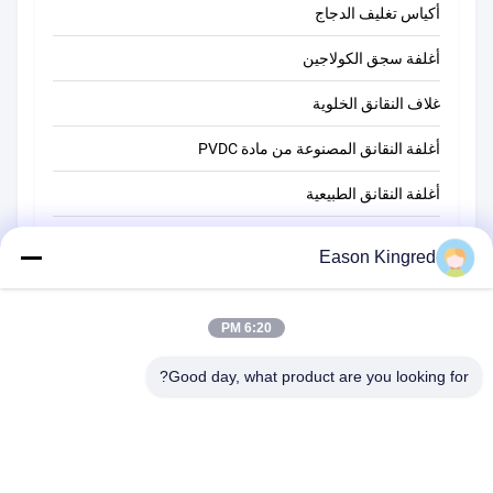
أكياس تغليف الدجاج
أغلفة سجق الكولاجين
غلاف النقانق الخلوية
أغلفة النقانق المصنوعة من مادة PVDC
أغلفة النقانق الطبيعية
أكياس تغليف أغذية
Eason Kingred
أكياس الطعام فراغ
فيلم تغليف المواد الغذائية
6:20 PM
Good day, what product are you looking for?
رقم 566 طريق تشانغجيانغ ، سوتشو ، الصين