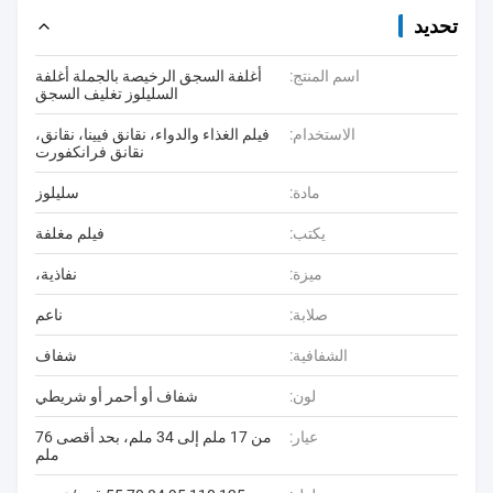
تحديد
اسم المنتج:
أغلفة السجق الرخيصة بالجملة أغلفة
السليلوز تغليف السجق
الاستخدام:
فيلم الغذاء والدواء، نقانق فيينا، نقانق،
نقانق فرانكفورت
مادة:
سليلوز
يكتب:
فيلم مغلفة
ميزة:
نفاذية،
صلابة:
ناعم
الشفافية:
شفاف
لون:
شفاف أو أحمر أو شريطي
عيار:
من 17 ملم إلى 34 ملم، بحد أقصى 76
ملم