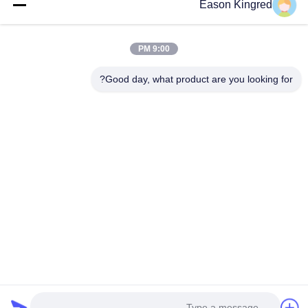
Eason Kingred
أكياس الطعام فراغ
9:00 PM
فيلم تغليف المواد الغذائية
Good day, what product are you looking for?
رقم 566 طريق تشانغجيانغ ، سوتشو ، الصين
هاتف:
00-86-13952400342
البريد الإلكتروني:
sales@foodpackingmaterials.com
الصفحة الرئيسية
المنتجات
مقاطع الفيديو
حولنا
جولة في المصنع
مراقبة الجودة
اتصل بنا
أخبار
القضايا
سياسة الخصوصية
| © 2021-2026 Suzhou Kingred Material Technology Co.,Ltd..