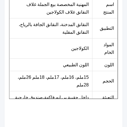
اسم
المهنية المخصصة بيع الجملة غلاف
المنتج
النقانق غلاف الكولاجين
النقانق المدخنة، النقانق الجافة بالرياح،
التطبيق
النقانق المقلية
المواد
الكولاجين
الخام
اللون
اللون الطبيعي
15ملم، 16ملم، 17ملم، 18ملم 26ملم،
الحجم
28ملم
التعبئة
داخل حقيبة بي.إيه.فاكهة،صندوق خارجية
الـ MOQ
1 صندوق
وقت
7 أيام أو يعتمد على إذا كان لديك مخزون