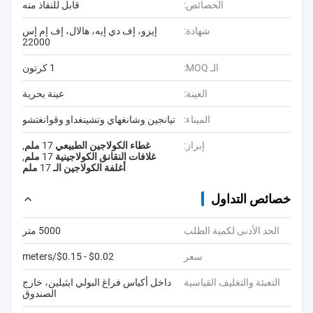
الخصائص:
قابل للنفاذ منه
شهادة:
إيزو، إف دي إيه، هالال، إف إم إس
22000
الـ MOQ:
1 كرتون
العينة:
عينة بحرية
الميناء:
تيانجين وشانغهاي وتشينغداو وقوانغتشو
إبراز:
غطاء الكولاجين الطبيعي 17 ملم
,
غلافات النقانق الكولاجينية 17 ملم
,
أغلفة الكولاجين الـ 17 ملم
خصائص التداول
الحد الأدنى لكمية الطلب
5000 متر
سعر
$0.02 - $0.15/meters
التعبئة والتغليف القياسية
داخل أكياس فراغ البولي ايثيلين، خارج
الصندوق