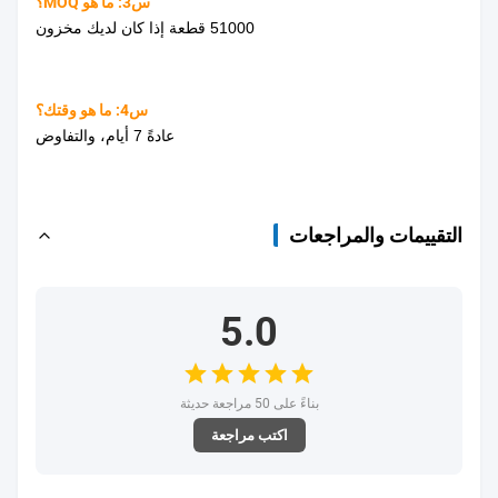
س3: ما هو MOQ؟
51000 قطعة إذا كان لديك مخزون
س4: ما هو وقتك؟
عادةً 7 أيام، والتفاوض
التقييمات والمراجعات
5.0
بناءً على 50 مراجعة حديثة
اكتب مراجعة