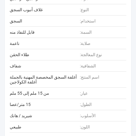
النوع:
غلاف أنبوب السجق
استخدام:
السجق
السمة:
قابل للنفاذ منه
صلابة:
ناعمة
نوع المعالجة:
طلاء الحقن
الشفافية:
شفاف
اسم المنتج:
أغلفة السجق المخصصة المهنية بالجملة
أغلفة الكولاجين
عيار:
من 15 ملم إلى 55 ملم
الطول:
15 متر/عصا
الأسلوب:
شيريد / هانك
اللون:
طبيعي