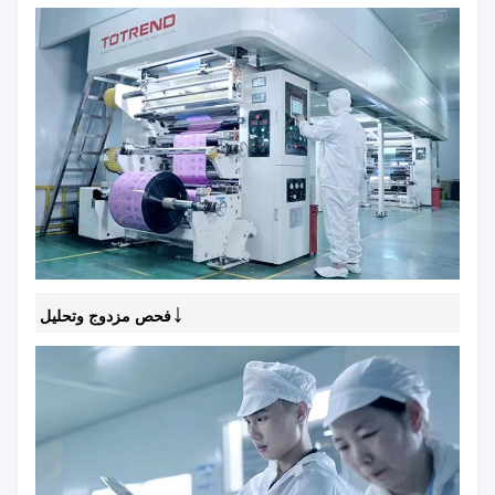
↓
فحص مزدوج وتحليل