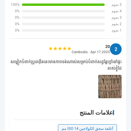
5 نجوم
100%
4 نجوم
0%
3 نجوم
0%
2 نجوم
0%
1 نجوم
0%
20
2
Cambodia · Apr 17.2025
សម្លៀកបំពាក់ប្រូតេអ៊ីននេះមានភាពទន់ណាស់សម្រាប់បំពាក់សត្វឆ្កែក្តៅនៅផ្ទះ
របស់ខ្ញុំដែ
علامات المنتج
أغلفة سجق الكولاجين ISO 14 مم