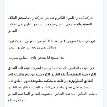
شركة كينجرد للمواد التكنولوجية هي شركة رائدة
السجق الغلاف
المصنع والمصدر
في الصين،تم دمج البحث والتطوير في غلافات
النقانق
تقع في مدينة سوجو (على بعد 100 كم من شنغهاي) ، حيث توجد
وسائل نقل مريحة عن طريق البحر.
هذا يسمح لنا بشحن غلاف النقانق بسرعة.
في الوقت الحاضر ، المنتجات الرئيسية لشركتنا هي
غلافات النقانق
الكولاجينية المقطعة
,
أغلفة النقانق الكولاجينية من نوع هانك
,
غلافات
النقانق السلولوزية
، و
أغلفة بلاستيكية مطبوعة
قشور النقانق لدينا
تستخدم على نطاق واسع في النقانق الطازجة الباردة، النقانق
المقلية، النقانق المدخنة، النقانق المشوية، النقانق الساخنة، النقانق
المخمرة، الخ