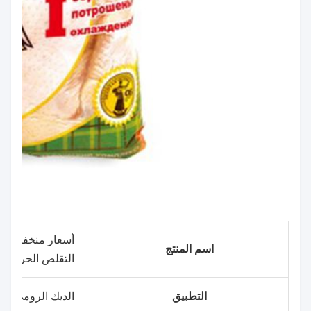
أسعار منخفضة لل
اسم المنتج
التقلص الحراري
التطبيق
الديك الرومي، الل