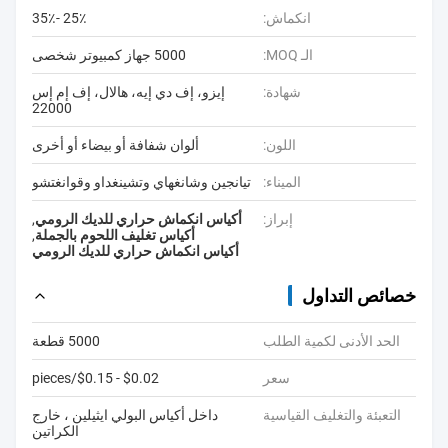
انكماش:
25٪ -35٪
الـ MOQ:
5000 جهاز كمبيوتر شخصى
شهادة:
إيزو، إف دي إيه، هالال، إف إم إس
22000
اللون:
ألوان شفافة أو بيضاء أو أخرى
الميناء:
تيانجين وشانغهاي وتشينغداو وقوانغتشو
إبراز:
أكياس انكماش حراري للديك الرومي
,
أكياس تغليف اللحوم بالجملة
,
أكياس انكماش حراري للديك الرومي
خصائص التداول
الحد الأدنى لكمية الطلب
5000 قطعة
سعر
$0.02 - $0.15/pieces
التعبئة والتغليف القياسية
داخل أكياس البولي ايثيلين ، خارج
الكراتين