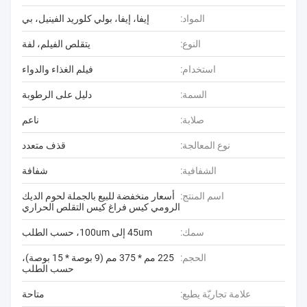
المواد:
إيفا، إيفا، بولي كلوريد الفينيل، بي
النوع:
يتقلص الفيلم، لفة
استخدام:
فيلم الغذاء والدواء
السمة:
دليل على الرطوبة
صلابة:
ناعم
نوع المعالجة:
قذف متعدد
الشفافية:
شفافة
اسم المنتج:
أسعار منخفضة للبيع بالجملة لحوم الديك
الرومي كيس فراغ كيس التقلص الحراري
سمك:
45um إلى 100um، حسب الطلب
الحجم:
225 مم * 375 مم (9 بوصة * 15 بوصة)،
حسب الطلب
علامة تجاريّة يطبع:
متاحة