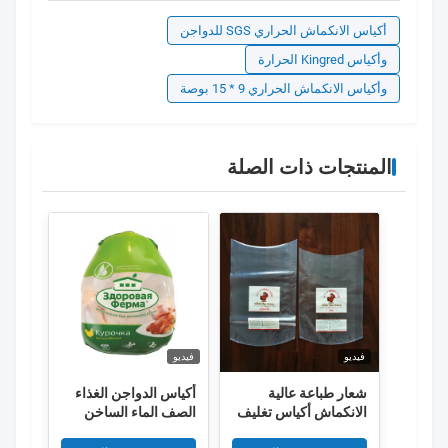
أكياس الانكماش الحراري SGS للدواجن
وأكياس Kingred الحرارة
وأكياس الانكماش الحراري 9 * 15 بوصة
المنتجات ذات الصلة
فيديو
فيديو
فيديو
شعار طباعة عالية
أكياس الدواجن الغذاء
عبوات
الانكماش أكياس تغليف
الصف الماء الساخن
الدجاج المجمدة
يتقلص 50um 55um
كيس 