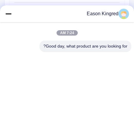
أكياس تغليف أغذية
Eason Kingred
أكياس الطعام فراغ
7:24 AM
فيلم تغليف المواد الغذائية
Good day, what product are you looking for?
رقم 566 طريق تشانغجيانغ ، سوتشو ، الصين
هاتف:
00-86-13952400342
البريد الإلكتروني:
sales@foodpackingmaterials.com
الصفحة الرئيسية
المنتجات
مقاطع الفيديو
حولنا
جولة في المصنع
مراقبة الجودة
اتصل بنا
أخبار
القضايا