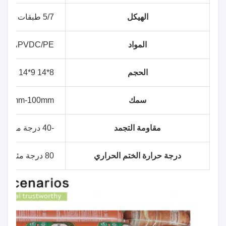
الهيكل
5/7 طبقات EVA/PE معطلة
المواد
A/PE،PVDC/PE
الحجم
8*14 9*14 9*16 10*16 يعتمد على حجم الدواجن
سمك
45mm-100mm
مقاومة التجمد
-40 درجة مئوية
درجة حرارة الختم الحراري
80 درجة مئوية - 90 درجة مئوية