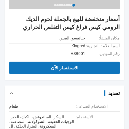
أسعار منخفضة للبيع بالجملة لحوم الديك
الرومي كيس فراغ كيس التقلص الحراري
مكان المنشأ:
جيانغسو، الصين
اسم العلامة التجارية:
Kingred
رقم الموديل:
HSB001
الاستفسار الآن
تحديد
الاستخدام الصناعى:
طعام
الاستخدام:
السكر، الساندوتش، الكيك، الخبز،
الوجبات الخفيفة، الشوكولاتة، المصاصة،
المعكرونة، البيتزا، العلكة، ال