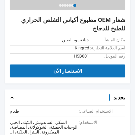
شعار OEM مطبوع أكياس التقلص الحراري
للطبخ للدجاج
مكان المنشأ:
جيانغسو، الصين
اسم العلامة التجارية:
Kingred
رقم الموديل:
HSB001
الاستفسار الآن
تحديد
الاستخدام الصناعى:
طعام
الاستخدام:
السكر، الساندوتش، الكيك، الخبز،
الوجبات الخفيفة، الشوكولاتة، المصاصة،
المعكرونة، البيتزا، العلكة، ال