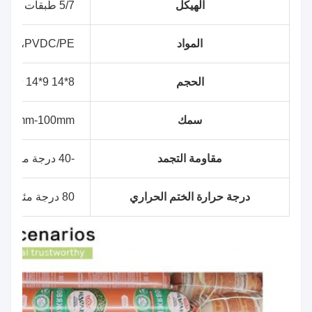
الهيكل
5/7 طبقات EVA/PE معطلة
المواد
A/PE،PVDC/PE
الحجم
8*14 9*14 9*16 10*16 يعتمد على حجم الدواجن
سمك
45mm-100mm
مقاومة التجمد
-40 درجة مئوية
درجة حرارة الختم الحراري
80 درجة مئوية - 90 درجة مئوية