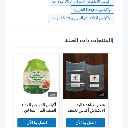
أكياس الانكماش الحراري SGS للدواجن
وأكياس Kingred الحرارة
وأكياس الانكماش الحراري 9 * 15 بوصة
المنتجات ذات الصلة
فيديو
فيديو
فيديو
شعار طباعة عالية
أكياس الدواجن الغذاء
عبوات
الانكماش أكياس تغليف
الصف الماء الساخن
الدجاج المجمدة
يتقلص 50um 55um
كيس 
EVA PE Co مقذوف
كيس ا
اتصل بنا الآن
اتصل بنا الآن
للغذا