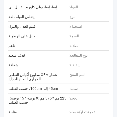
المواد:
إيفا، إيفا، بولي كلوريد الفينيل، بي
النوع:
يتقلص الفيلم، لفة
استخدام:
فيلم الغذاء والدواء
السمة:
دليل على الرطوبة
صلابة:
ناعم
نوع المعالجة:
قذف متعدد
الشفافية:
شفافة
اسم المنتج:
شعار OEM مطبوع أكياس التقلص
الحراري للطبخ للدجاج
سمك:
45um إلى 100um، حسب الطلب
الحجم:
225 مم * 375 مم (9 بوصة * 15 بوصة)،
حسب الطلب
علامة تجاريّة يطبع:
متاحة