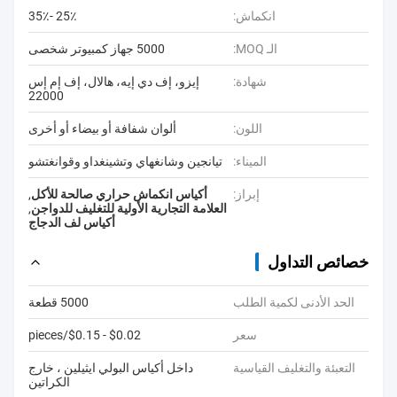
انكماش:
25٪ -35٪
الـ MOQ:
5000 جهاز كمبيوتر شخصى
شهادة:
إيزو، إف دي إيه، هالال، إف إم إس
22000
اللون:
ألوان شفافة أو بيضاء أو أخرى
الميناء:
تيانجين وشانغهاي وتشينغداو وقوانغتشو
إبراز:
أكياس انكماش حراري صالحة للأكل
,
العلامة التجارية الأولية للتغليف للدواجن
,
أكياس لف الدجاج
خصائص التداول
الحد الأدنى لكمية الطلب
5000 قطعة
سعر
$0.02 - $0.15/pieces
التعبئة والتغليف القياسية
داخل أكياس البولي ايثيلين ، خارج
الكراتين