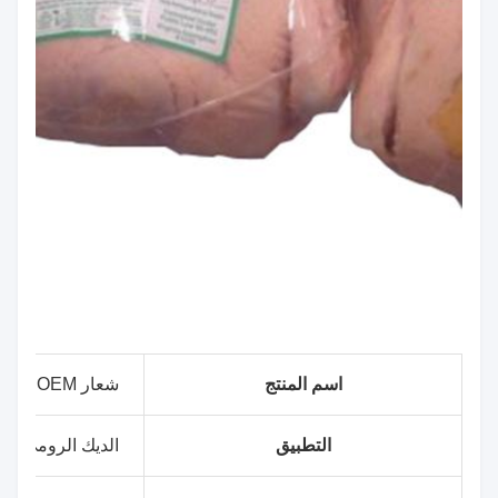
اسم المنتج
شعار OEM مطبوع أكياس التقلص الحراري للطبخ للدجاج
التطبيق
الديك الرومي، الل