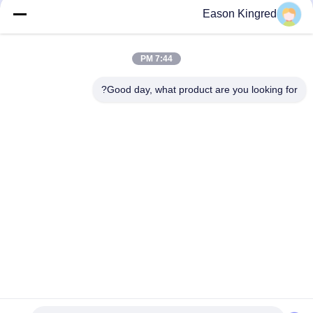
أكياس تغليف أغذية
Eason Kingred
أكياس الطعام فراغ
7:44 PM
فيلم تغليف المواد الغذائية
Good day, what product are you looking for?
رقم 566 طريق تشانغجيانغ ، سوتشو ، الصين
هاتف:
00-86-13952400342
البريد الإلكتروني:
sales@foodpackingmaterials.com
الصفحة الرئيسية
المنتجات
مقاطع الفيديو
حولنا
جولة في المصنع
مراقبة الجودة
اتصل بنا
أخبار
القضايا