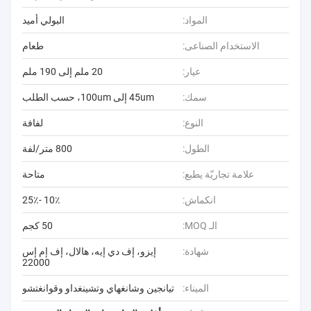
المواد:
البولي أميد
الاستخدام الصناعى:
طعام
عيار:
20 ملم إلى 190 ملم
سمك:
45um إلى 100um، حسب الطلب
النوع:
لفافة
الطول:
800 متر/لفة
علامة تجاريّة يطبع:
متاحة
انكماش:
10٪ -25٪
الـ MOQ:
50 كجم
شهادة:
إيزو، إف دي إيه، هالال، إف إم إس
22000
الميناء:
تيانجين وشانغهاي وتشينغداو وقوانغتشو