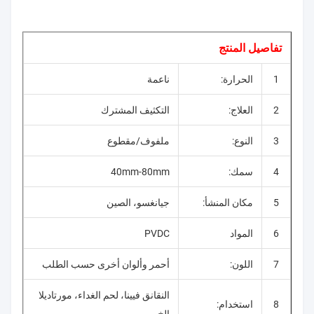
تفاصيل المنتج
1
الحرارة:
ناعمة
2
العلاج:
التكثيف المشترك
3
النوع:
ملفوف/مقطوع
4
سمك:
40mm-80mm
5
مكان المنشأ:
جيانغسو، الصين
6
المواد
PVDC
7
اللون:
أحمر وألوان أخرى حسب الطلب
النقانق فيينا، لحم الغداء، مورتاديلا
8
استخدام: