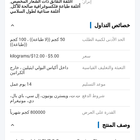
إبراز:
أغلفة النقانق ذات الشعار المخصص
,
أغلفة طباعة فلكسوغرافية صالحة للأكل
,
أغلفة صناعية لطول السلامي
خصائص التداول
الحد الأدنى لكمية الطلب
50 كجم ((لا طباعة)) ، 100 كجم
((طباعة))
سعر
$5.00 - $12.00/kilograms
التعبئة والتغليف القياسية
داخل أكياس البولي ايثيلين ، خارج
الكراتين
موعد التسليم
14 يوم عمل
شروط الدفع
ت.ت، ويسترن يونيون، إل سي، باي بال،
دي، مونيغرام
القدرة على العرض
800000 كجم شهرياً
وصف المنتج