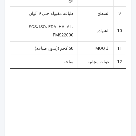
الخ
9
السطح
طباعة مقبولة حتى 9 ألوان
SGS، ISO، FDA، HALAL،
10
الشهادة:
FMS22000
11
الـ MOQ
50 كجم ((بدون طباعة)
12
عينات مجانية:
متاحة