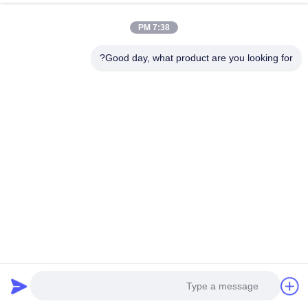
2 نجوم
0%
1 نجوم
0%
7:38 PM
20
Good day, what product are you looking for?
2
United Kingdom · Dec 17.2025
soft and good tasted.Super!!!
علامات المنتج
أغلفة سجق بلاستيك بولي أميد 90 مم
أغلفة سجق بلاستيك بولي أميد اصطناعي
غلاف سجق صناعي 90 مم