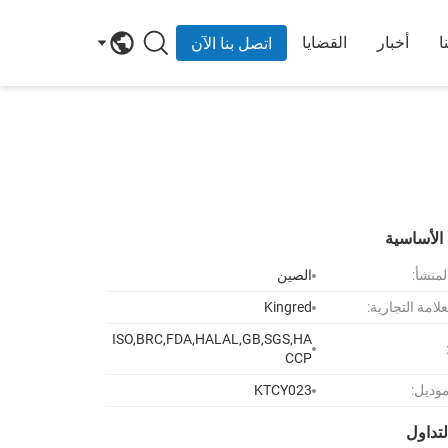
ا
أخبار
القضايا
اتصل بنا الآن
الأساسية
لمنشأ:
الصين
لامة التجارية:
Kingred
ISO,BRC,FDA,HALAL,GB,SGS,HA
CCP
موديل:
KTCY023
تداول