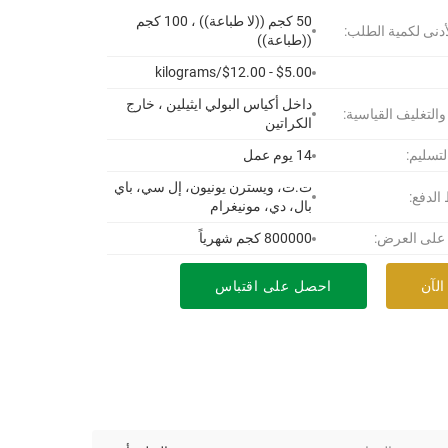
50 كجم ((لا طباعة)) ، 100 كجم
أدنى لكمية الطلب:
((طباعة))
$5.00 - $12.00/kilograms
داخل أكياس البولي ايثيلين ، خارج
 والتغليف القياسية:
الكراتين
لتسليم:
14 يوم عمل
ت.ت، ويسترن يونيون، إل سي، باي
لدفع:
بال، دي، مونيغرام
 على العرض:
800000 كجم شهرياً
الآن
احصل على اقتباس