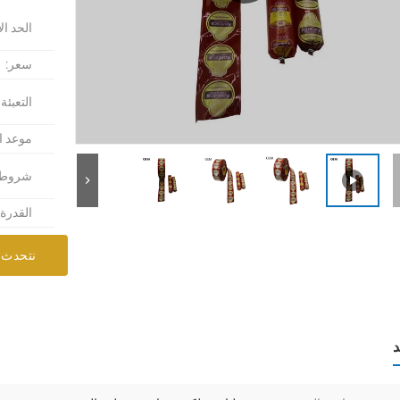
الحد ال
سعر:
التعبئة
موعد ا
شروط ا
القدرة
نتحدث 
د