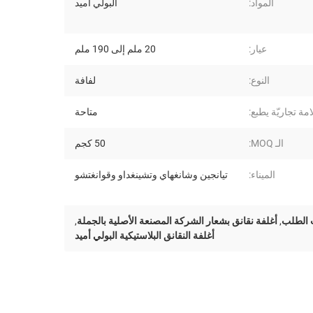
المواد:
البولي أميد
عيار:
20 ملم إلى 190 ملم
النوع:
لفافة
مة تجاريّة يطبع:
متاحة
الـ MOQ:
50 كجم
الميناء:
تيانجين وشانغهاي وتشينغداو وقوانغتشو
 الطلب
,
أغلفة نقانق بشعار الشركة المصنعة الأصلية بالجملة
,
أغلفة النقانق البلاستيكية البولي أميد