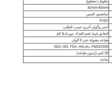
ملفوف/مقطوع
40mm-80mm
جيانغسو، الصين
PVDC
أحمر وألوان أخرى حسب الطلب
النقانق فيينا، لحم الغداء، مورتاديلا الخ
طباعة مقبولة حتى 9 ألوان
SGS، ISO، FDA، HALAL، FMS22000
50 كجم ((بدون طباعة)
متاحة