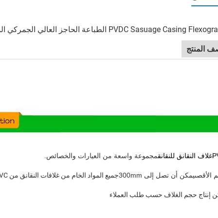
PVDC Sasuage Casing F الطباعة الحاجز العالي الجمركي الشعار المطبوع Sasuage Casing
ف المنتج
P
غلاف النقانق للنقانق
مجموعة واسعة من العيارات والخصائص.
 الأقصى
يمكن أن تصل إلى 300mm
جميع المواد الخام من غلافات النقانق من PVC للنقانق هي نوع غذائي.
ن إنتاج حجم الغلاف حسب طلب العملاء