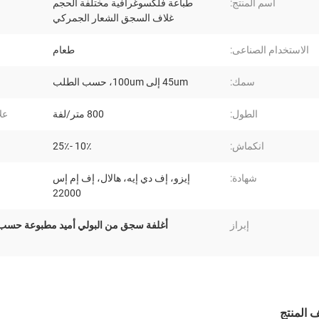
اسم المنتج:
طباعة فلكسوغرافية مختلفة الحجم
غلاف السجق الشعار الجمركي
الاستخدام الصناعى:
طعام
سمك:
45um إلى 100um، حسب الطلب
الطول:
800 متر/لفة
علا
انكماش:
10٪ -25٪
شهادة:
إيزو، إف دي إيه، هالال، إف إم إس
22000
إبراز
أغلفة سجق من البولي أميد مطبوعة حسب
المنتج