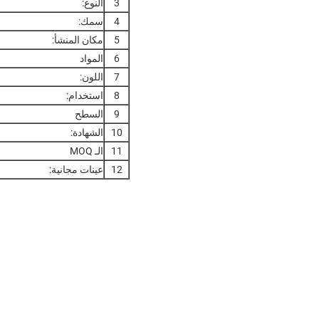
3
النوع:
4
سمك:
5
مكان المنشأ:
6
المواد
7
اللون:
8
استخدام:
9
السطح
10
الشهادة:
11
الـ MOQ
12
عينات مجانية: