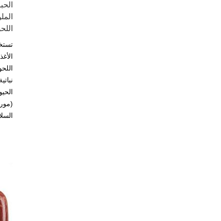
المل
اللح
تستخد
الأغ
اللحو
نباتي
الحيو
(مورت
السلا