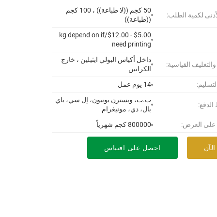
50 كجم ((لا طباعة)) ، 100 كجم
أدنى لكمية الطلب:
((طباعة))
$5.00 - $12.00/kg depend on if
need printing
داخل أكياس البولي ايثيلين ، خارج
 والتغليف القياسية:
الكراتين
لتسليم:
14 يوم عمل
ت.ت، ويسترن يونيون، إل سي، باي
لدفع:
بال، دي، مونيغرام
 على العرض:
800000 كجم شهرياً
الآن
احصل على اقتباس