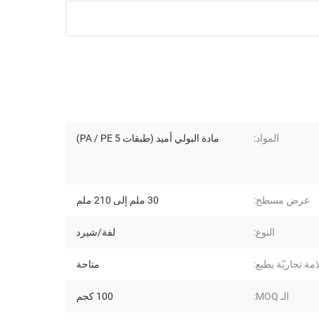
المواد:
مادة البولي أميد (طبقات PA / PE 5)
عرض مسطح:
30 ملم إلى 210 ملم
النوع:
لفة/شيرد
مة تجاريّة يطبع:
متاحة
الـ MOQ:
100 كجم