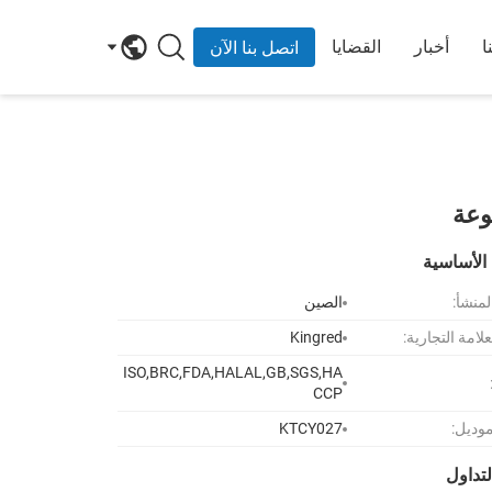
ا
أخبار
القضايا
اتصل بنا الآن
الأساسية
لمنشأ:
الصين
لامة التجارية:
Kingred
ISO,BRC,FDA,HALAL,GB,SGS,HA
CCP
موديل:
KTCY027
تداول