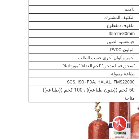
ناعمة
التكثيف المشترك
ملفوف/مقطوع
35mm-80mm
جيانغسو، الصين
النيلون،PVDC
أحمر وألوان أخرى حسب الطلب
"سجق فيينا مدخن" "لحم الغداء" "مورتاديلا"
طباعة مقبولة
SGS، ISO، FDA، HALAL، FMS22000
50 كجم ((بدون طباعة)) ، 100 كجم ((طباعة))
متاحة