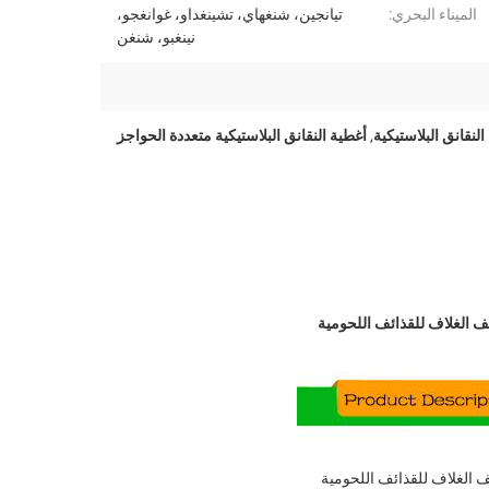
الميناء البحري:
تيانجين، شنغهاي، تشينغداو، غوانغجو،
نينغبو، شنغن
,
أغطية النقانق البلاستيكية متعددة الحواجز