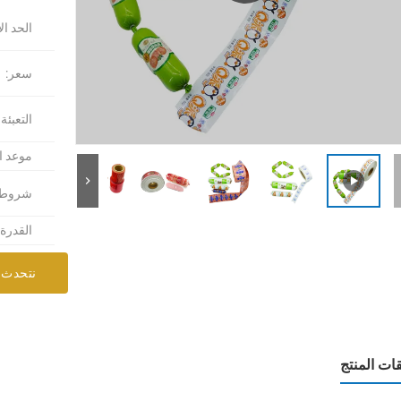
الحد ال
سعر:
التعبئة
موعد ا
شروط ا
القدرة
نتحدث 
ات المنتج