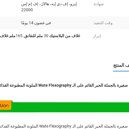
شهادة:
إيزو، إف دي إيه، هالال، إف إم إس
22000
وقت التنفيذ:
في غضون 14 يومًا
إبراز
غلاف من البلاستيك 30 ملم للنقانق
,
165ملم غلاف النقانق البلاستيكية
المنتج
لجملة الحبر القائم على الـ Wate Flexography الملونة المطبوعة القذائف الغلاف للقذائف اللحومية
لجملة الحبر القائم على الـ Wate Flexography الملونة المطبوعة القذائف الغلاف للقذائف اللحومية