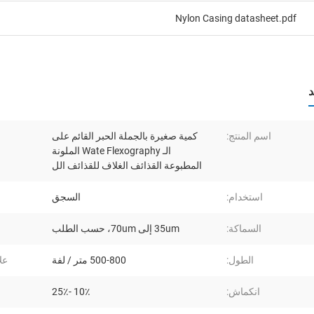
Nylon Casing datasheet.pdf
د
اسم المنتج:
كمية صغيرة بالجملة الحبر القائم على
الـ Wate Flexography الملونة
المطبوعة القذائف الغلاف للقذائف الل
استخدام:
السجق
السماكة:
35um إلى 70um، حسب الطلب
الطول:
500-800 متر / لفة
علا
انكماش:
10٪ -25٪