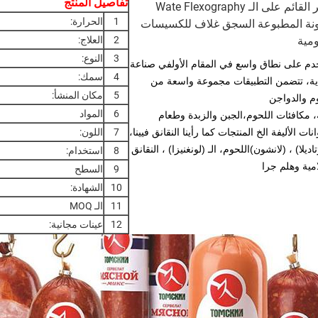
تفاصيل المنتج
الحبر القائم على الـ Wate Flexography
1
الحرارة:
ونة المطبوعة السجق غلاف للكسيسات
ومية
2
العلاج:
3
النوع:
م على نطاق واسع في المقام الأول
في صناعة
4
سمك:
ذية، تتضمن التطبيقات مجموعة واسعة من
5
مكان المنشأ:
م والدواجن
6
المواد
ة، مكافئات اللحوم،
الجبن والزبدة وطعام
انات الأليفة الخ المنتجات كما رأينا النقانق فيينا،
7
اللون:
اديلا) ، (لانشون)
اللحوم، الـ (لونغنيزا) ، النقانق
8
استخدام:
مية وهلم جرا
9
السطح
10
الشهادة:
11
الـ MOQ
12
عينات مجانية: