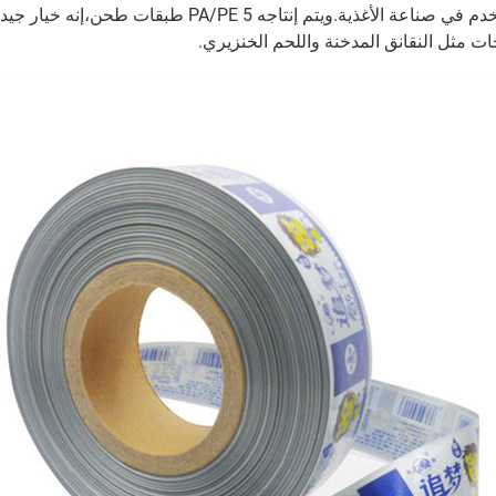
 صناعة الأغذية.ويتم إنتاجه PA/PE 5 طبقات طحن،إنه خيار جيد للطبخ المستنشاق.
ات مثل النقانق المدخنة واللحم الخنزيري.