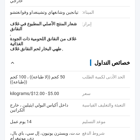
خارجي
الميناء:
تيانجين وشانغهاي وتشينغداو وقوانغتشو
إبراز:
شعار المنتج الأصلي المطبوع في غلاف
النقانق
,
غلاف من النقانق اللحومية ذات الجودة
الغذائية
,
طهي البخار لحم النقانق غلاف
خصائص التداول
الحد الأدنى لكمية الطلب
50 كجم ((لا طباعة)) ، 100 كجم
((طباعة))
سعر
$5.00 - $12.00/kilograms
التعبئة والتغليف القياسية
داخل أكياس البولي ايثيلين ، خارج
الكراتين
موعد التسليم
14 يوم عمل
شروط الدفع
ت.ت، ويسترن يونيون، إل سي، باي بال،
دي، مونيغرام