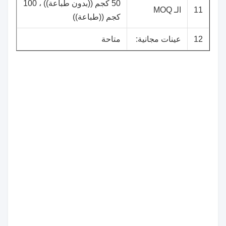
50 كجم ((بدون طباعة)) ، 100
11
الـ MOQ
كجم ((طباعة))
12
عينات مجانية:
متاحة