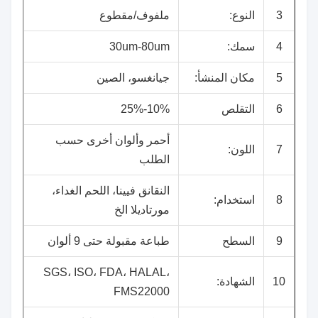
3
النوع:
ملفوف/مقطوع
4
سمك:
30um-80um
5
مكان المنشأ:
جيانغسو، الصين
6
التقلص
10%-25%
أحمر وألوان أخرى حسب
7
اللون:
الطلب
النقانق فيينا، اللحم الغداء،
8
استخدام:
مورتاديلا الخ
9
السطح
طباعة مقبولة حتى 9 ألوان
SGS، ISO، FDA، HALAL،
10
الشهادة:
FMS22000