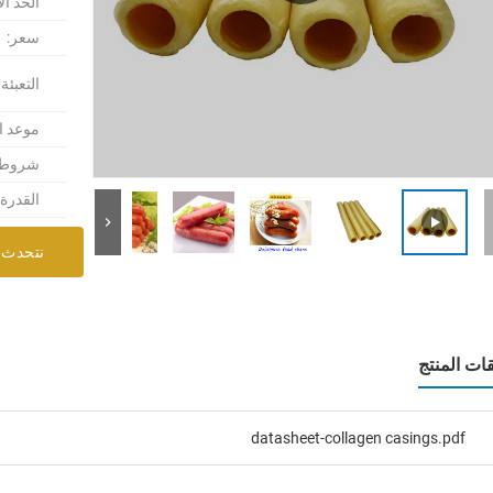
الحد ال
سعر:
التعبئة
موعد ا
شروط ا
القدرة
نتحدث 
ات المنتج
datasheet-collagen casings.pdf