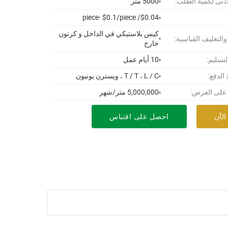
أدنى لكمية الطلب:
5000 متر
$0.04/ piece- $0.1/piece
كيس بلاستيكي في الداخل و كرتون
 والتغليف القياسية:
خارج
لتسليم:
10 أيام عمل
لدفع:
T / T ، L / C ، ويسترن يونيون
 على العرض:
5,000,000 متر/شهر
الآن
احصل على اقتباس