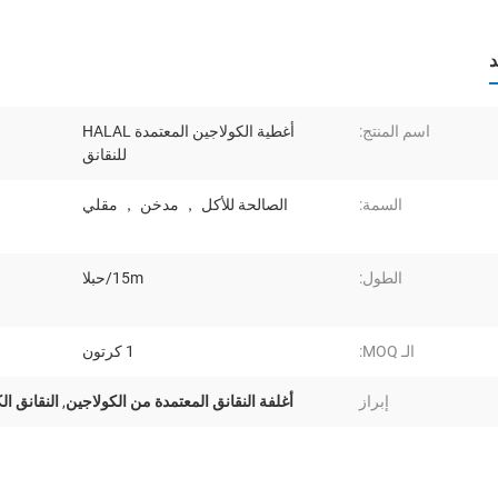
د
اسم المنتج:
أغطية الكولاجين المعتمدة HALAL
للنقانق
السمة:
الصالحة للأكل ， مدخن ， مقلي
الطول:
15m/حبلا
الـ MOQ:
1 كرتون
إبراز
أغلفة النقانق المعتمدة من الكولاجين
,
النقانق ال