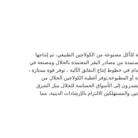
هي غلافات عالية الجودة، صالحة للأكل مصنوعة من الكولاجين الطبيعي، تم إنتاجها 
خصيصًا لتلبية القوانين الإسلامية الصارمة للنظام الغذائي.هذه الغلافات مستمدة من مصادر البقر المعتمدة بالحلال ومصنعة في 
ظل ظروف خاضعة للرقابة لضمان الامتثال لمعايير الحلالمصممة للاستخدام في خطوط إنتاج النقانق الآلية ، توفر قوة ممتازة ، 
وتوحيد ، وأداء الطهي ، مما يضمن جودة منتج ثابتة. مثالية للنقانق الطازجة أو المطبوخة,توفر أغطية الكولاجين الحلال من 
Edile® حلًا موثوقًا للمصنعين الذين يستهدفون المستهلكين المسلمين أو يصدرون إلى الأسواق الحساسة للحلال مثل الشرق 
الأوسط وشمال أفريقيا،وجنوب شرق آسياشهاداتهم تضمن لكل من المنتجين والمستهلكين الالتزام بالإرشادات الدينية، مما 