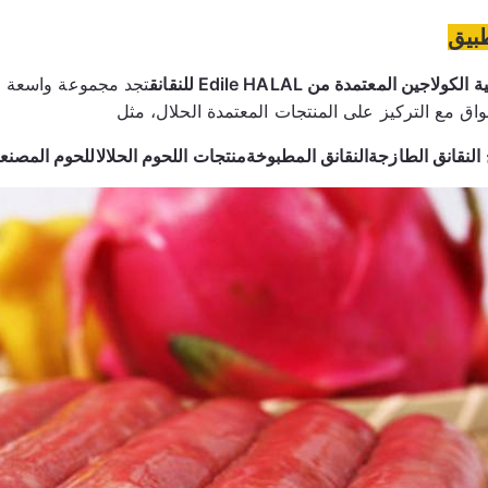
طبيق
لكولاجين المعتمدة من Edile HALAL للنقانق
واق مع التركيز على المنتجات المعتمدة الحلال، مثل
 النقانق الطازجة
النقانق المطبوخة
منتجات اللحوم الحلال
اللحوم المصنع