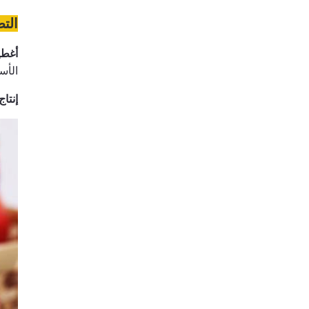
الت
أغطية ا
الأس
إنتاج