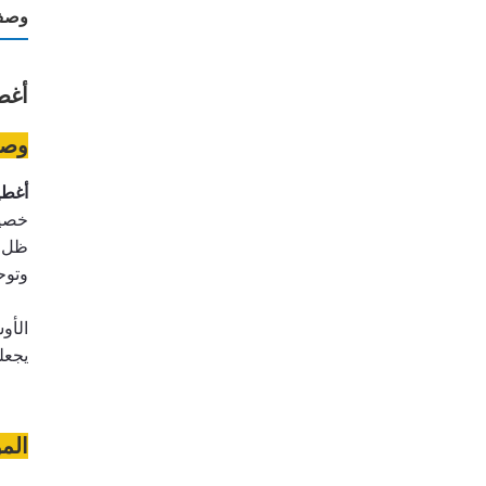
وصف 
أغطية
وصف
أغطية 
يجعل
الم