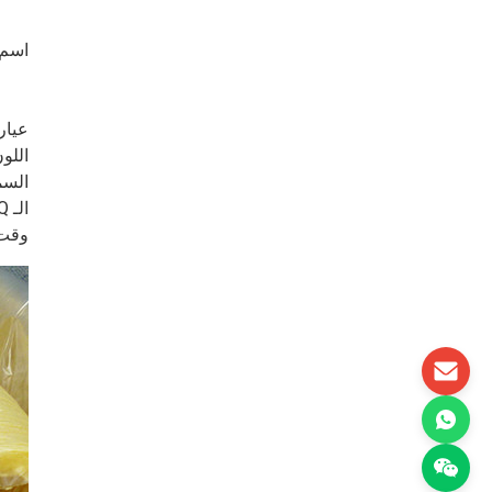
اسم 
عيار
اللو
السم
الـ MOQ
وقت 