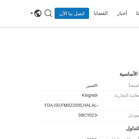
ا
أخبار
القضايا
اتصل بنا الآن
الأساسية
لمنشأ:
الصين
لامة التجارية:
Kingred
FDA,ISO,FMS22000,HALAL
موديل:
DBCY023
تداول