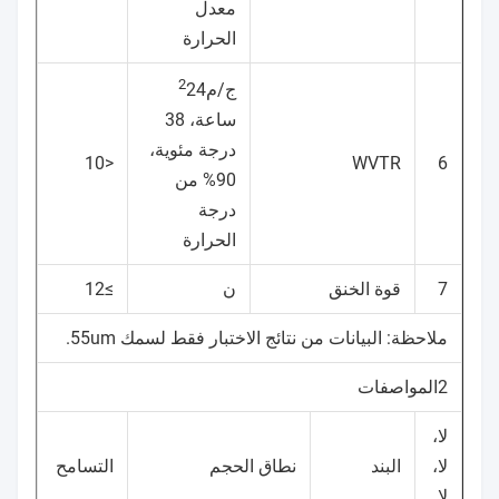
معدل
الحرارة
2
ج/م
24
ساعة، 38
درجة مئوية،
<10
WVTR
6
90% من
درجة
الحرارة
7
قوة الخنق
ن
≥12
ملاحظة: البيانات من نتائج الاختبار فقط لسمك 55um.
2المواصفات
لا،
لا،
البند
نطاق الحجم
التسامح
لا