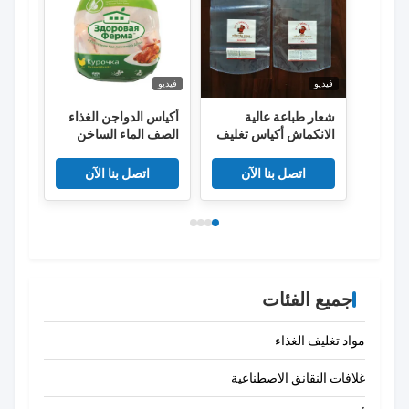
فيديو
فيديو
فيديو
شعار طباعة عالية
أكياس الدواجن الغذاء
عبوات
الانكماش أكياس تغليف
الصف الماء الساخن
الدجاج المجمدة
يتقلص 50um 55um
كيس 
EVA PE Co مقذوف
كيس ا
اتصل بنا الآن
اتصل بنا الآن
للغذا
جميع الفئات
مواد تغليف الغذاء
غلافات النقانق الاصطناعية