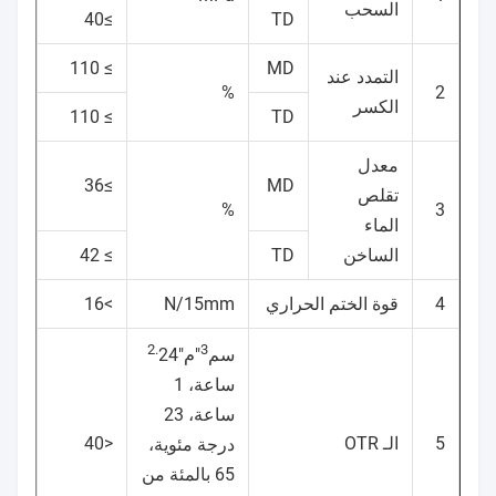
السحب
≥40
TD
≥ 110
MD
التمدد عند
%
2
الكسر
≥ 110
TD
معدل
≥36
MD
تقلص
%
3
الماء
الساخن
TD
≥ 42
4
قوة الختم الحراري
N/15mm
>16
2.
3
سم
"م"
24
ساعة، 1
ساعة، 23
5
الـ OTR
<40
درجة مئوية،
65 بالمئة من