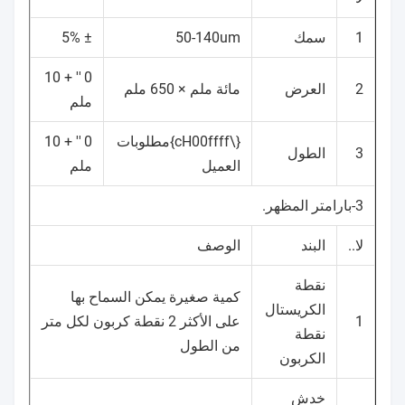
1
سمك
50-140um
± 5%
0 ′′ + 10
2
العرض
مائة ملم × 650 ملم
ملم
{\cH00ffff}مطلوبات
0 ′′ + 10
3
الطول
العميل
ملم
3-بارامتر المظهر.
لا..
البند
الوصف
نقطة
كمية صغيرة يمكن السماح بها
الكريستال
1
على الأكثر 2 نقطة كربون لكل متر
نقطة
من الطول
الكربون
خدش