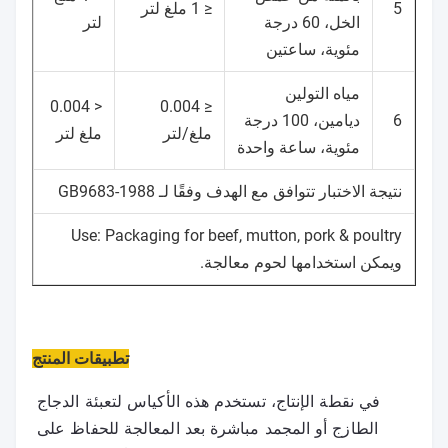
5
≤ 1 ملغ لتر
الخل، 60 درجة
لتر
مئوية، ساعتين
مياه التولين
< 0.004
≤ 0.004
6
ديامين، 100 درجة
ملغ/لتر
ملغ لتر
مئوية، ساعة واحدة
نتيجة الاختبار تتوافق مع الهدف وفقًا لـ GB9683-1988
Use: Packaging for beef, mutton, pork & poultry
ويمكن استخدامها لحوم معالجة.
تطبيقات المنتج
في نقطة الإنتاج، تستخدم هذه الأكياس لتعبئة الدجاج 
الطازج أو المجمد مباشرة بعد المعالجة للحفاظ على 