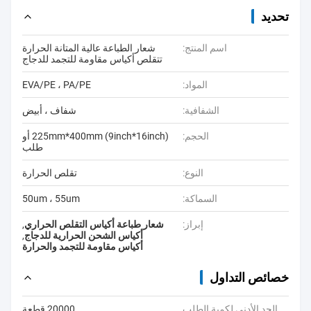
تحديد
اسم المنتج:
شعار الطباعة عالية المتانة الحرارة
تتقلص أكياس مقاومة للتجمد للدجاج
المواد:
EVA/PE ، PA/PE
الشفافية:
شفاف ، أبيض
الحجم:
225mm*400mm (9inch*16inch) أو
طلب
النوع:
تقلص الحرارة
السماكة:
50um ، 55um
إبراز:
شعار طباعة أكياس التقلص الحراري
,
أكياس الشحن الحرارية للدجاج
,
أكياس مقاومة للتجمد والحرارة
خصائص التداول
الحد الأدنى لكمية الطلب
20000 قطعة