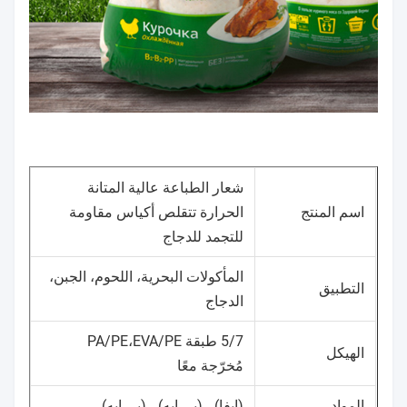
شعار الطباعة عالية المتانة
اسم المنتج
الحرارة تتقلص أكياس مقاومة
للتجمد للدجاج
المأكولات البحرية، اللحوم، الجبن،
التطبيق
الدجاج
5/7 طبقة PA/PE،EVA/PE
الهيكل
مُخرّجة معًا
المواد
(إيفا) ، (بي إيه) ، (بي إيه)