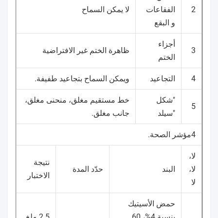
2
الفقاعات
لا يمكن السماح
و البقع
أجزاء
3
ظاهرة الختم غير الافتراضية
الختم
4
التجاعيد
ويمكن السماح بتجاعيد طفيفة.
"شكل
خط مستقيم مغلق، منحنى مغلق،
5
"سيلد
جانب مغلق.
4مؤشر الصحة.
لا،
نتيجة
لا،
البند
حدّد المدة
الاختبار
لا
حمض الأسيتيك
بنسبة 4%، 60
2.5 ملغ