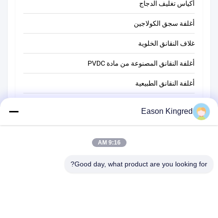
أكياس تغليف الدجاج
أغلفة سجق الكولاجين
غلاف النقانق الخلوية
أغلفة النقانق المصنوعة من مادة PVDC
أغلفة النقانق الطبيعية
أكياس تغليف أغذية
Eason Kingred
أكياس الطعام فراغ
فيلم تغليف المواد الغذائية
9:16 AM
Good day, what product are you looking for?
رقم 566 طريق تشانغجيانغ ، سوتشو ، الصين
هاتف:
00-86-13952400342