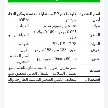
اسم العنصر:
علبة طعام PP مستطيلة معتمدة يمكن التخلص منها
أصل:
سوتشو
OEM:
قب
موك:
العينات:
مت
50000 جهاز كمبيوتر شخصى
0.095 دولار ~ 0.149 دولار /
السعر:
الطباعة واللون:
لك
قطعة
المواد:
PP ، PS ، OPS
شهادة:
اد
عرض:
صينية 133 مم / 158 مم ص
طول:
184 مم / 24
اسم العلامة
عمق:
40mm / 60mm صينية pp
لك
التجارية:
عمر تخزين أطول ، قابلية ممتازة للختم لمنع العدوى
سمات:
لضمان السلامة ، اللمعان العالي لتحقيق صورة العن
استعمال:
للتغليف الكمي الصغير للماشية الطازجة والمواد ال