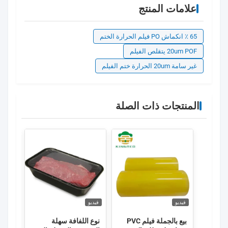
علامات المنتج
65 ٪ انكماش PO فيلم الحرارة الختم
20um POF يتقلص الفيلم
غير سامة 20um الحرارة ختم الفيلم
المنتجات ذات الصلة
فيديو
فيديو
بيع بالجملة فيلم PVC
نوع اللفافة سهلة
rink