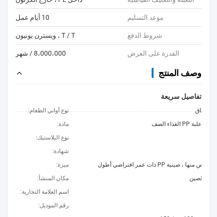
موعد التسليم
10 أيام عمل
شروط الدفع
T / T ، ويسترن يونيون
القدرة على العرض
8،000،000 / شهر
وصف المنتج
تفاصيل سريعة
 وأطباق
نوع أواني الطعام:
، علبة PP الغذاء الصف
مادة:
نوع البلاستيك:
شهادة:
لص منها ، صينية PP ذات عمر افتراضي أطول
ميزة:
سو ، الصين
مكان المنشأ:
Kin
اسم العلامة التجارية:
RZ
رقم الموديل: