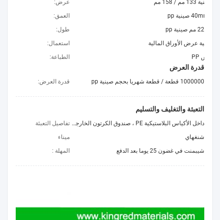
ية 133 مم / 158 مم
عرض:
40mm  صينية pp
العمق:
طول:
ء ، صينية عرض الأوراق المالية
استعمال:
النقش PP
الطباعة:
قدرة العرض
1000000 قطعة / قطعة شهريا بحجم صينية pp
قدرة العرض:
التعبئة والتغليف والتسليم
داخل الأكياس البلاستيكية PE ، صندوق الكرتون الخارجي ، (أو cusomerized)
تفاصيل التعبئة
شنغهاي
ميناء
شيبمنت في غضون 25 يوما بعد الدفع
المهلة :