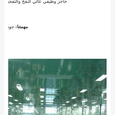
حاجز وظيفي عالي النفخ والتفجير والصب مع PA و EVOH و VDC
مهمتنا:
جودة جي