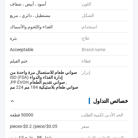
اللون:
أسود ، أبيض ، شفاف
الشكل:
مستطيل ، دائري ، مربع
استخدام:
الغذاء واللحوم والأسماك
علاج:
بثرة
Acceeptable
Brand name:
غطاء:
ختم الفيلم
إبراز:
صواني طعام للاستعمال مرة واحدة من
إدارة الغذاء والدواء (FDA) ISO
,
صواني تقديم الطعام PP EVOH
,
صواني طعام بلاستيكية 184 مم 224 مم
خصائص التداول
الحد الأدنى لكمية الطلب
50000 قطعة
سعر
$0.05/pieces-$0.2 /piece
التعبئة والتغليف القياسية
داخل PE ، خارج الكرتون