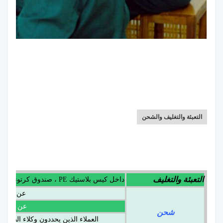
التعبئة والتغليف والشحن
التعبئة والتغليف
داخل كيس بلاستيك PE ، صندوق كرتوني خارجي
عن طريق 
عن طريق 
شحن
العملاء الذين يحددون وكلاء الشحن 