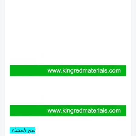
نفخ الغشاء - معا