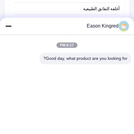
أغلفة النقانق الطبيعية
أكياس تغليف أغذية
Eason Kingred
أكياس الطعام فراغ
فيلم تغليف المواد الغذائية
6:17 PM
Good day, what product are you looking for?
رقم 566 طريق تشانغجيانغ ، سوتشو ، الصين
هاتف:
00-86-13952400342
البريد الإلكتروني:
sales@foodpackingmaterials.com
الصفحة الرئيسية
المنتجات
مقاطع الفيديو
حولنا
جولة في المصنع