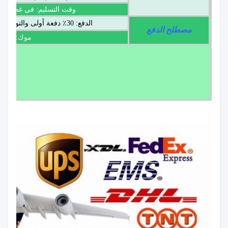
وقت التسليم: في غضون 25 يومًا بعد تأكيد الطلب
الدفع: 30٪ دفعة أولى والتوازن عن طريق T / T قبل shipmen
مصطلح الدفع
موك: 50000 قطعة