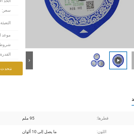
الحد ال
سعر:
التعبئة
موعد ا
شروط ا
القدرة
نتحدث 
د
قطرها:
95 ملم
اللون:
ما يصل إلى 10 ألوان