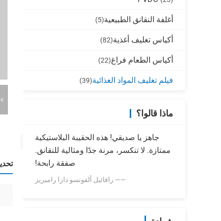
أغلفة النقانق الطبيعية
(5)
أكياس تغليف أغذية
(82)
أكياس الطعام فراغ
(22)
فيلم تغليف المواد الغذائية
(39)
ماذا قالوا؟
جاهز يا صديقي! هذه الحقيبة البلاستيكية
ممتازة. لا تنكسر، مرنة جدًا ومثالية للنقانق.
صفقة رابحة!
تحدي
—— رافائيل ألفونسو دازا راميريز