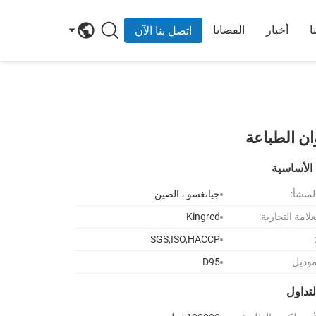
ا
أخبار
القضايا
اتصل بنا الآن
الأساسية
لمنشأ:
جيانغسو ، الصين
لامة التجارية:
Kingred
SGS,ISO,HACCP
موديل:
D95
تداول