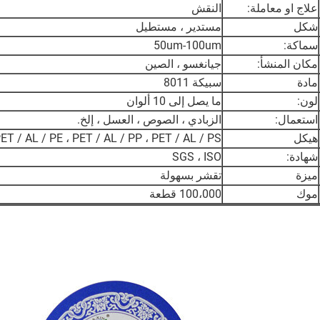
علاج او معاملة:
النقش
شكل
مستدير ، مستطيل
سماكة:
50um-100um
مكان المنشأ:
جيانغسو ، الصين
مادة
سبيكة 8011
لون:
ما يصل إلى 10 ألوان
استعمال:
الزبادي ، الصوص ، العسل ، إلخ.
هيكل
ET / AL / PE ، PET / AL / PP ، PET / AL / PS
شهادة:
SGS ، ISO
ميزة
تقشر بسهولة
موك
100،000 قطعة