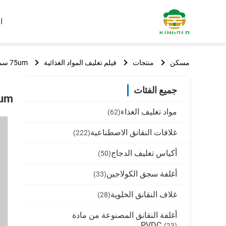
ا
مسكن
منتجات
فيلم تغليف المواد الغذائية
75um سمك يموت قطع غطاء رقائق الألومنيوم 10 ألوان الطباعة
جميع الفئات
75um سمك يموت قطع غطاء رقا
مواد تغليف الغذاء
(62)
غلافات النقانق الاصطناعية
(222)
أكياس تغليف الدجاج
(50)
أغلفة سجق الكولاجين
(33)
غلاف النقانق الخلوية
(28)
أغلفة النقانق المصنوعة من مادة
PVDC
(23)