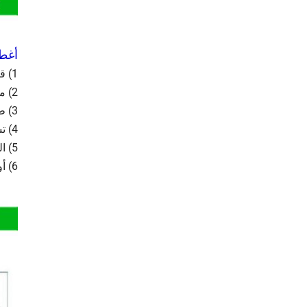
أغطي
1) قوة الختم جيدة ، مع ختم مسطح ومحكم
2) مقاومة التسرب
3) طباعة ملونة زاهية ومشرقة
4) تستخدم لتعبئة الحليب الحمضي والحليب وأوعية PP الأخرى وأوعية PS و PE
5) المادة عبارة عن رقائق ألمنيوم يمكن إعادة تدويرها للحفاظ على البيئة
6) أوامر مخصصة متاحة