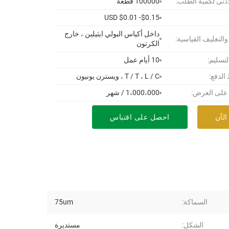
أدنى لكمية الطلب:
100000 قطعة
USD $0.01 -$0.15
داخل أكياس البولي ايثيلين ، خارج
 والتغليف القياسية:
الكرتون
لتسليم:
10 أيام عمل
لدفع:
T / T ، L / C ، ويسترن يونيون
 على العرض:
1،000،000 / شهر
الآن
احصل على اقتباس
السماكة:
75um
الشكل:
مستديرة