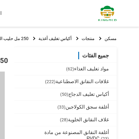
ا
مسكن
منتجات
أكياس تغليف أغذية
250 مل حليب الصويا دوق-باي الوقوف الحقيبة مع فوهة OEM مطبوعة
جميع الفئات
250 مل حليب الصويا دوق-باي الوقوف الحقيب
مواد تغليف الغذاء
(62)
غلافات النقانق الاصطناعية
(222)
أكياس تغليف الدجاج
(50)
أغلفة سجق الكولاجين
(33)
غلاف النقانق الخلوية
(28)
أغلفة النقانق المصنوعة من مادة
PVDC
(23)