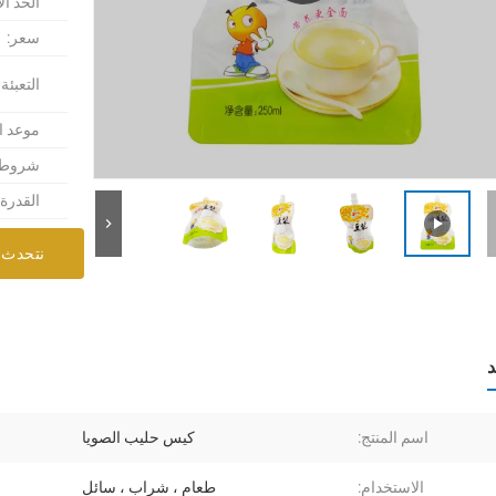
الحد ال
سعر:
التعبئة
موعد ا
شروط ا
القدرة
نتحدث 
د
اسم المنتج:
كيس حليب الصويا
الاستخدام:
طعام ، شراب ، سائل