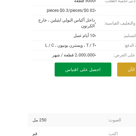
أدنى لكمية الطلب:
5000 قطعة
$0.02/pieces-$0.3/pieces
داخل أكياس البولي ايثيلين ، خارج
 والتغليف القياسية:
الكرتون
لتسليم:
10 أيام عمل
لدفع:
T / T ، ويسترن يونيون ، L / C
 على العرض:
2،000،000 قطعة / شهر
الآن
احصل على اقتباس
الصوت:
250 مل
اكتب:
قم