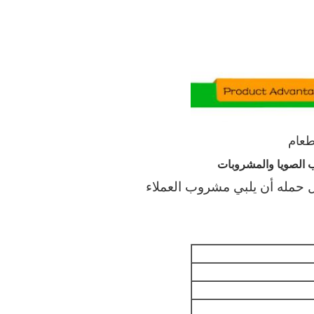
طعام
يب الصويا والمشروبات
 حمله أن يلبي مشروب العملاء