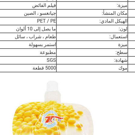
ميزة:
فيلم الفائض
مكان المنشأ:
جيانغسو ، الصين
الهيكل المادي:
PET / PE
لون:
ما يصل إلى 10 ألوان
استعمال:
طعام ، شراب ، سائل
ميزة
استمر بسهولة
سطح:
مطبوعة
شهادة:
SGS
موك
5000 قطعة