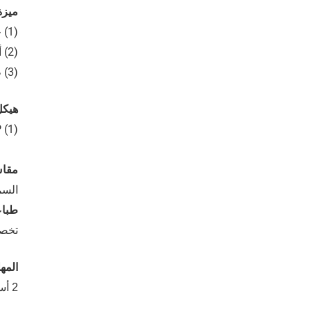
ميزة
(1) حاجز ممتاز ضد الهواء والرطوبة والأكسجين.
(2) أداء الختم الجيد لإطالة العمر الافتراضي.
(3) طباعة جميلة ، حتى 10 ألوان
هيكل
(1) PET + PE ، PA + PE ، PA + RCPP
مقا
السم
طباع
تخصيص
المه
2 أسابيع