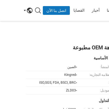
ا
أخبار
القضايا
اتصل بنا الآن
الأساسية
لمنشأ:
الصين
لامة التجارية:
Kingred
ISO,SGS, FDA, BSCI, BRC
موديل:
ZLD03
تداول