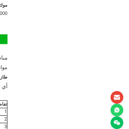
موك
5000 قط
منا
مواد
طازج
أي 
تفاص
1
2
3