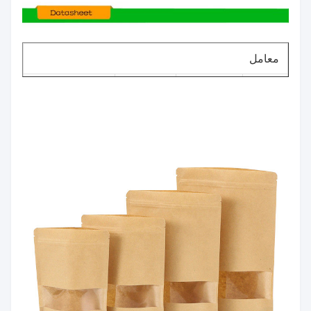
معامل
نطاق
رقم.
العنصر
تسامح
الحجم
50-140
1
سماكة
± 5٪
ميكرومتر
100 مم
2
عرض
～ 1200
0 ～ + 10 مم
مم
متطلبات
3
طول
0 ～ + 10 مم
العميل