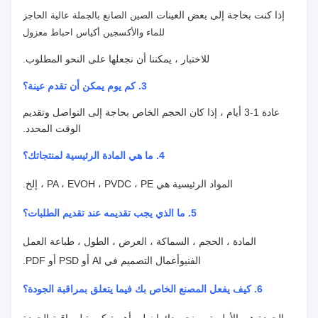
إذا كنت بحاجة إلى بعض العينات
الصين الصانع بالجملة عالية الحاجز
للماء والأكسجين أكياس احباط معزول
للاختبار ، يمكننا أن نجعلها على النحو المطلوب.
3. كم يوم يمكن أن تقدم عينة؟
عادة 1-3 أيام ، إذا كان الحجم الخاص بحاجة إلى التواصل وتقديم
الوقت المحدد.
4.
ما هي المادة الرئيسية لمنتجاتك؟
المواد الرئيسية هي PA ، EVOH ، PVDC ، PE ، إلخ.
5. ما الذي يجب تقديمه عند تقديم الطلبات؟
المادة ، الحجم ، السماكة ، العرض ، الطول ، طباعة العمل
الفني
وأعمال التصميم في AI أو PSD أو PDF.
6. كيف يفعل المصنع الخاص بك فيما يتعلق بمراقبة الجودة؟
الجودة هي الأولوية ، ونحن دائما نولي أهمية كبيرة لمراقبة الجودة