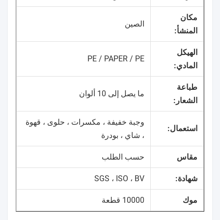
مكان
الصين
المنشأ:
الهيكل
PE / PAPER / PE
المادي:
طباعة
ما يصل إلى 10 ألوان
الشعار:
وجبة خفيفة ، مكسرات ، حلوى ، قهوة
استعمال:
، شاي ، بودرة
مقاس
حسب الطلب
شهادة:
SGS ، ISO ، BV
موك
10000 قطعة