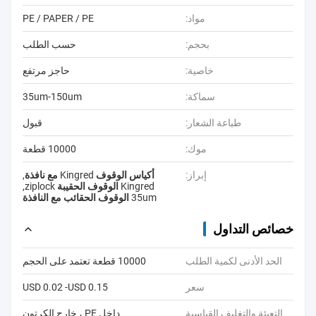
مواد:
PE / PAPER / PE
بحجم:
حسب الطلب
خاصية:
حاجز مرتفع
سماكة:
35um-150um
طباعة الشعار:
قبول
موك:
10000 قطعة
إبراز:
أكياس الوقوف Kingred مع نافذة
,
Kingred الوقوف الحقيبة ziplock
,
35um الوقوف الحقائب مع النافذة
خصائص التداول
الحد الأدنى لكمية الطلب
10000 قطعة تعتمد على الحجم
سعر
USD 0.02 -USD 0.15
التعبئة والتغليف القياسية
داخل PE ، خارج الكرتون