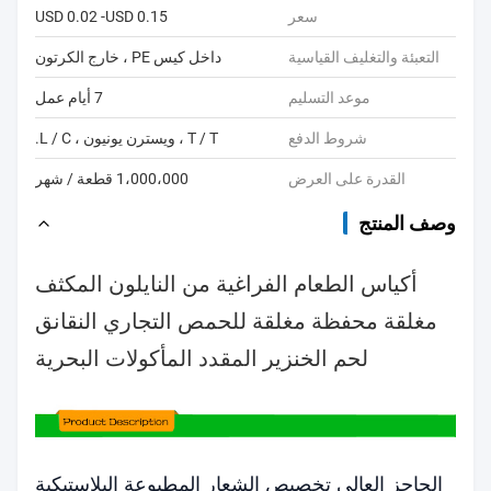
سعر
USD 0.02 -USD 0.15
التعبئة والتغليف القياسية
داخل كيس PE ، خارج الكرتون
موعد التسليم
7 أيام عمل
شروط الدفع
T / T ، ويسترن يونيون ، L / C.
القدرة على العرض
1،000،000 قطعة / شهر
وصف المنتج
أكياس الطعام الفراغية من النايلون المكثف
مغلقة محفظة مغلقة للحمص التجاري النقانق
لحم الخنزير المقدد المأكولات البحرية
الحاجز العالي تخصيص الشعار المطبوعة البلاستيكية