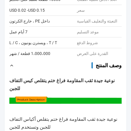
سعر
USD 0.02 -USD 0.15
التعبئة والتغليف القياسية
داخل PE ، خارج الكرتون
موعد التسليم
7 أيام عمل
شروط الدفع
T / T ، ويسترن يونيون ، L / C
القدرة على العرض
1،000،000 قطعة / شهر
وصف المنتج
نوعية جيدة ثقب المقاومة فراغ ختم يتقلص كيس التفاف
للجبن
نوعية جيدة ثقب المقاومة فراغ ختم يتقلص أكياس التفاف
للجبن
و
تستخدم للجبن