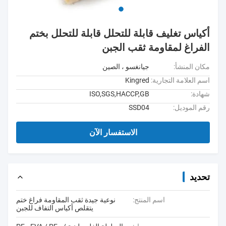
أكياس تغليف قابلة للتحلل قابلة للتحلل بختم
الفراغ لمقاومة ثقب الجبن
مكان المنشأ:
جيانغسو ، الصين
اسم العلامة التجارية:
Kingred
شهادة:
ISO,SGS,HACCP,GB
رقم الموديل:
SSD04
الاستفسار الآن
تحديد
اسم المنتج:
نوعية جيدة ثقب المقاومة فراغ ختم
يتقلص أكياس التفاف للجبن