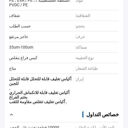
مواد:
السلطة الفلسطينية / PE ، EVA / PE ،
PVDC / PE
الشفافية:
شفاف
بحجم:
حسب الطلب
حرف:
حاجز مرتفع
سماكة:
35um-100um
نوع الحقيبة:
كيس فراغ يتقلص
طباعة الشعار:
متاح
إبراز:
أكياس تغليف قابلة للتحلل قابلة للتحلل
للجبن
,
أكياس تغليف قابلة للانكماش الحراري
بختم الفراغ
,
أكياس تغليف تتقلص مقاومة للثقب
خصائص التداول
الحد الأدنى لكمية الطلب
10000 قطعة تعتمد على الحجم