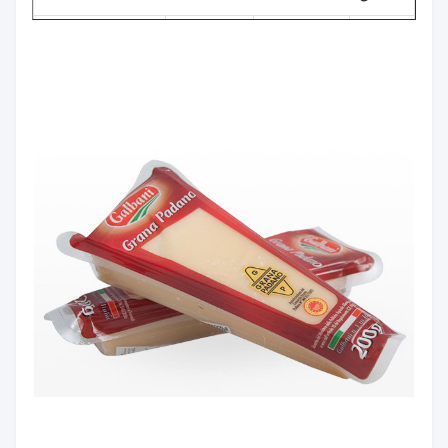
نطاق
رقم.
العنصر
تسامح
الحجم
50-140
1
سماكة
± 5٪
ميكرومتر
100 مم
2
عرض
0 ～ + 10 مم
650 مم
متطلبات
3
طول
العميل ~
0 ～ + 10 مم
1200 مم