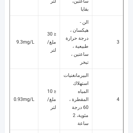
ساعتين،
لتر
بقايا
الن -
هيكسان ،
≤ 30
درجة حرارة
3
ملغ/
9.3mg/L
طبيعية ،
لتر
ساعتين ،
تبخر
البيرمانغنيات
استهلاك
المياه
≤ 10
4
المقطرة ،
ملغ/
0.93mg/L
60 درجة
لتر
مئوية، 2
ساعة