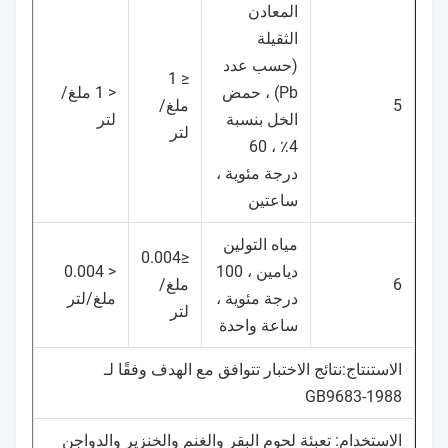
المعادن
الثقيلة
(حسب عدد
≤ 1
Pb) ، حمض
< 1 ملغ/
5
ملغ/
الخل بنسبة
لتر
لتر
4٪ ، 60
درجة مئوية ،
ساعتين
مياه التولين
≤0.004
ديامين ، 100
< 0.004
6
ملغ/
درجة مئوية ،
ملغ/لتر
لتر
ساعة واحدة
الاستنتاج:نتائج الاختبار تتوافق مع الهدف وفقًا لـ
GB9683-1988
الاستخدام: تعبئة لحوم البقر والغنم والخنزير والدواجن