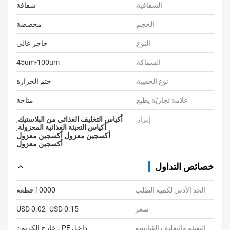
الشفافية:
شفافة
الحجم:
مخصصة
النوع:
حاجز عالي
السماكة:
45um-100um
نوع الحقيبة:
ختم الحرارة
علامة تجاريّة يطبع:
متاحة
إبراز:
أكياس التغليف الغذائي من البلاستيك
,
أكياس التعبئة الغذائية المعزولة
,
أكسجين معزول أكسجين معزول
أكسجين معزول
خصائص التداول
الحد الأدنى لكمية الطلب
10000 قطعة
سعر
USD 0.02 -USD 0.15
التعبئة والتغليف القياسية
داخل PE ، خارج الكرتون