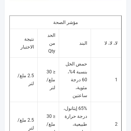
مؤشر الصحة
الحد
نتيجة
لا، لا، لا
البند
من
الاختبار
Qty
حمض الخل
بنسبة 4%،
≤ 30
2.5 ملغ/
1
60 درجة
ملغ/
لتر
مئوية،
لتر
ساعتين
65% إيثانول،
درجة حرارة
≤ 30
2.5 ملغ/
2
طبيعية،
ملغ/
لتر