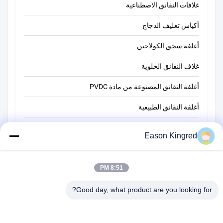
غلافات النقانق الاصطناعية
أكياس تغليف الدجاج
أغلفة سجق الكولاجين
غلاف النقانق الخلوية
أغلفة النقانق المصنوعة من مادة PVDC
أغلفة النقانق الطبيعية
أكياس تغليف أغذية
Eason Kingred
أكياس الطعام فراغ
فيلم تغليف المواد الغذائية
8:51 PM
Good day, what product are you looking for?