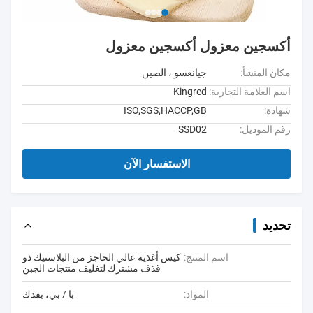
أكسجين معزول أكسجين معزول
مكان المنشأ:
جيانغسو ، الصين
اسم العلامة التجارية:
Kingred
شهادة:
ISO,SGS,HACCP,GB
رقم الموديل:
SSD02
الاستفسار الآن
تحديد
اسم المنتج:
كيس أغذية عالي الحاجز من البلاستيك ذو
قذف مشترك لتغليف منتجات الجبن
المواد:
با / بي، بفدك