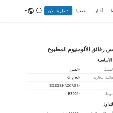
ا
أخبار
القضايا
اتصل بنا الآن
الأساسية
لمنشأ:
الصين
لامة التجارية:
Kingred
ISO,SGS,HACCP,GB
موديل:
BZD01
تداول