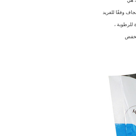
، هي
جاف وفقًا للفريد
 للرطوبة ،
منخفض