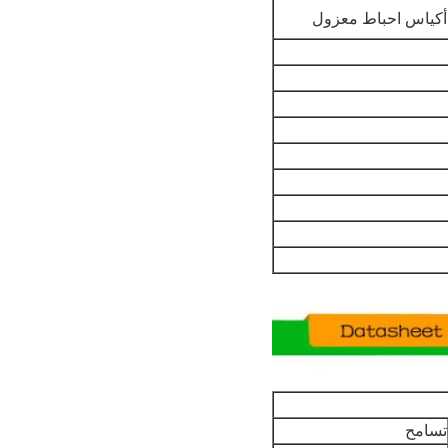
ن أكياس احباط معزول
تسامح