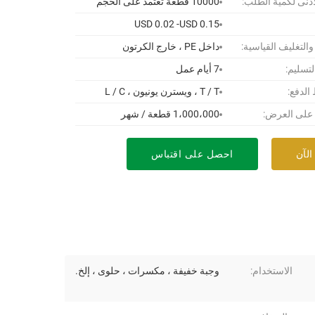
أدنى لكمية الطلب:
10000 قطعة تعتمد على الحجم
USD 0.02 -USD 0.15
 والتغليف القياسية:
داخل PE ، خارج الكرتون
لتسليم:
7 أيام عمل
لدفع:
T / T ، ويسترن يونيون ، L / C
 على العرض:
1،000،000 قطعة / شهر
الآن
احصل على اقتباس
الاستخدام:
وجبة خفيفة ، مكسرات ، حلوى ، إلخ.