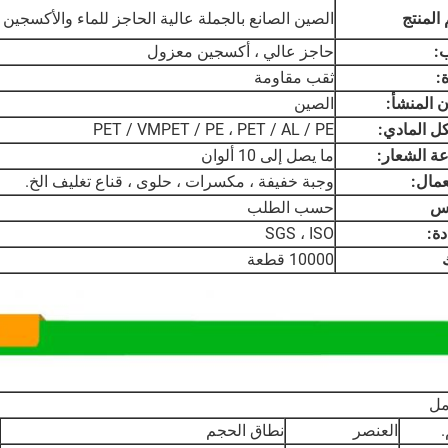
المنتج
الصين الصانع بالجملة عالية الحاجز للماء والأكسجي
:
حاجز عالي ، أكسجين معزول
:
ثقب مقاومة
 المنشأ:
الصين
كل المادي:
PET / VMPET / PE ، PET / AL / PE
ة الشعار:
ما يصل إلى 10 ألوان
مال:
وجبة خفيفة ، مكسرات ، حلوى ، قناع تغليف الخ.
س
حسب الطلب
ة:
SGS ، ISO
10000 قطعة
مل
العنصر
نطاق الحجم