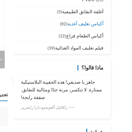
أغلفة النقانق الطبيعية
(5)
أكياس تغليف أغذية
(82)
أكياس الطعام فراغ
(22)
فيلم تغليف المواد الغذائية
(39)
ماذا قالوا؟
جاهز يا صديقي! هذه الحقيبة البلاستيكية
ممتازة. لا تنكسر، مرنة جدًا ومثالية للنقانق.
تحدي
صفقة رابحة!
—— رافائيل ألفونسو دازا راميريز