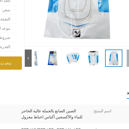
الحد ال
سعر:
التعبئة
موعد ا
شروط ا
القدرة
نتحدث 
د
اسم المنتج:
الصين الصانع بالجملة عالية الحاجز
للماء والأكسجين أكياس احباط معزول