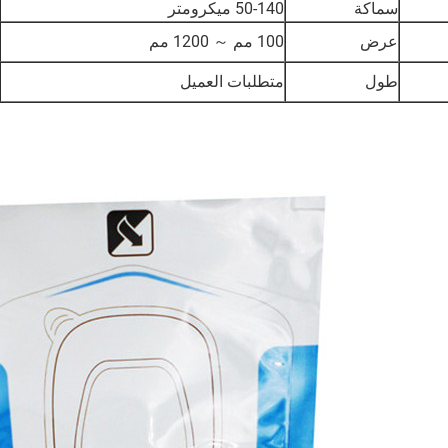
سماكة
50-140 ميكرومتر
عرض
100 مم ～ 1200 مم
طول
متطلبات العميل