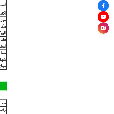
اسم 
اكتب
ميزة
مكان
الهي
طباع
استع
مقا
شهاد
موك
معا
رقم.