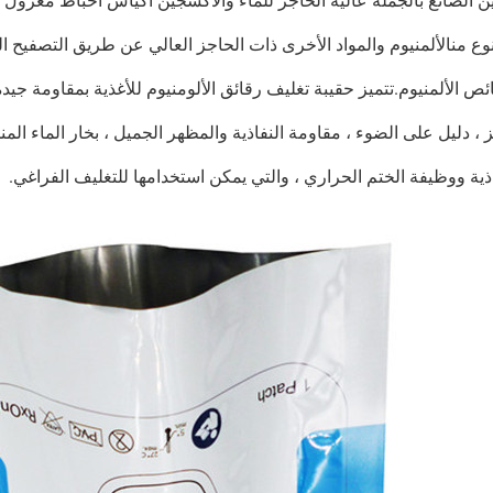
ن الصانع بالجملة عالية الحاجز للماء والأكسجين أكياس احباط معزول 
ع من
الألمنيوم والمواد الأخرى ذات الحاجز العالي عن طريق التصفيح ال
ص الألمنيوم.تتميز حقيبة تغليف رقائق الألومنيوم للأغذية بمقاومة جيدة
 ، دليل على الضوء ، مقاومة النفاذية والمظهر الجميل ، بخار الماء ال
اذية ووظيفة الختم الحراري ، والتي يمكن استخدامها للتغليف الفراغي.