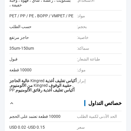
الاستخدام:
بسكويت ، رعشة ، شاي ، قهوة ، وجبة
خفيفة ،
مواد:
PET / PP / PE ، BOPP / VMPET / PE
بحجم:
حسب الطلب
خاصية:
حاجز مرتفع
سماكة:
35um-150um
طباعة الشعار:
قبول
موك:
10000 قطعة
إبراز:
أكياس تغليف أغذية Kingred عالية الحاجز
,
حقيبة الوقوف Kingred من الألومنيوم
,
أكياس تغليف أغذية رقائق الألومنيوم PP
خصائص التداول
الحد الأدنى لكمية الطلب
10000 قطعة تعتمد على الحجم
سعر
USD 0.02 -USD 0.15