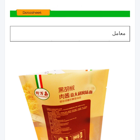
معامل
نطاق
رقم.
العنصر
تسامح
الحجم
50-140
1
سماكة
± 5٪
ميكرومتر
100 مم
2
عرض
～ 1200
0 ～ + 10 مم
مم
متطلبات
3
طول
0 ～ + 10 مم
العميل