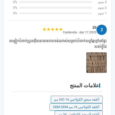
3 نجوم
0%
2 نجوم
0%
1 نجوم
0%
20
2
Cambodia · Apr 17.2025
សម្លៀកបំពាក់ប្រូតេអ៊ីននេះមានភាពទន់ណាស់សម្រាប់បំពាក់សត្វឆ្កែក្តៅនៅផ្ទះ
របស់ខ្ញុំដែ
علامات المنتج
أغلفة سجق الكولاجين ISO 14 مم
أغلفة الكولاجين 16 مم OEM ODM
أغلفة السجق الكولاجين 16 مم