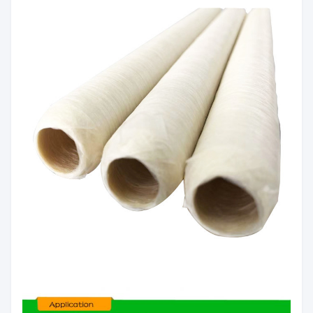
30ملم
اللون
اللون الطبيعي
غلاف النقانق المدخنة، النقانق الساخنة،
السمة
النقانق الفيتنانيّة
الـ MOQ
1 علبة
وقت
3 أيام عمل
التسليم