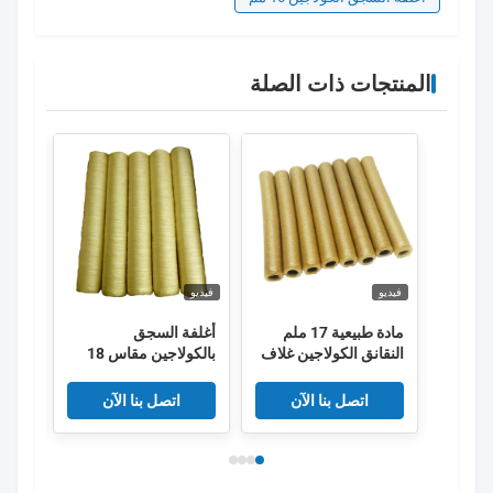
المنتجات ذات الصلة
فيديو
فيديو
فيديو
مادة طبيعية 17 ملم
أغلفة السجق
أغلف
النقانق الكولاجين غلاف
بالكولاجين مقاس 18
ذات ا
OEM
مم صالحة للأكل لأغلفة
المد
السجق
اتصل بنا الآن
اتصل بنا الآن
اللح